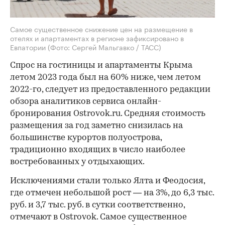
Самое существенное снижение цен на размещение в
отелях и апартаментах в регионе зафиксировано в
Евпатории
(Фото: Сергей Мальгавко / ТАСС)
Спрос на гостиницы и апартаменты Крыма
летом 2023 года был на 60% ниже, чем летом
2022-го, следует из предоставленного редакции
обзора аналитиков сервиса онлайн-
бронирования Ostrovok.ru. Средняя стоимость
размещения за год заметно снизилась на
большинстве курортов полуострова,
традиционно входящих в число наиболее
востребованных у отдыхающих.
Исключениями стали только Ялта и Феодосия,
где отмечен небольшой рост — на 3%, до 6,3 тыс.
руб. и 3,7 тыс. руб. в сутки соответственно,
отмечают в Ostrovok. Самое существенное