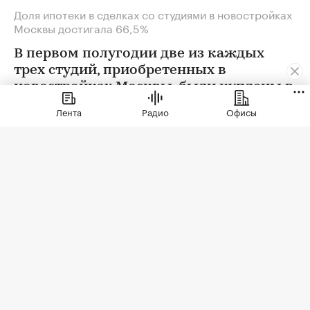
Доля ипотеки в сделках со студиями в новостройках
Москвы достигала 66,5%
В первом полугодии две из каждых
трех студий, приобретенных в
новостройках Москвы, были куплены в
ипотеку. В сегменте трешек ипотечных
Лента
Радио
Офисы
сделок менее половины, а среди
четырехкомнатных квартир — лишь
около четверти