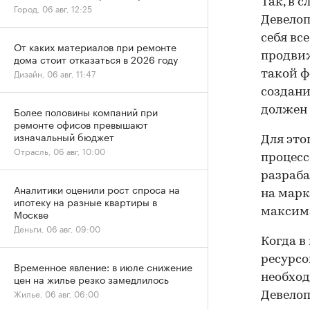
Так, в 
Город, 06 авг, 12:25
Девелоп
себя вс
От каких материалов при ремонте
продвиж
дома стоит отказаться в 2026 году
Дизайн, 06 авг, 11:47
такой ф
создани
должен
Более половины компаний при
ремонте офисов превышают
изначальный бюджет
Для это
Отрасль, 06 авг, 10:00
процесс
разраба
Аналитики оценили рост спроса на
на марк
ипотеку на разные квартиры в
максима
Москве
Деньги, 06 авг, 09:00
Когда в
ресурсо
Временное явление: в июле снижение
необход
цен на жилье резко замедлилось
Жилье, 06 авг, 06:00
Девелоп