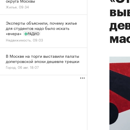
округа Москвы
Жилье, 09:34
вы
де
Эксперты объяснили, почему жилье
для студентов надо было искать
«вчера»
РАДИО
ма
Недвижимость, 09:03
В Москве на торги выставили палаты
допетровской эпохи дешевле трешки
Город, 06 авг, 18:07