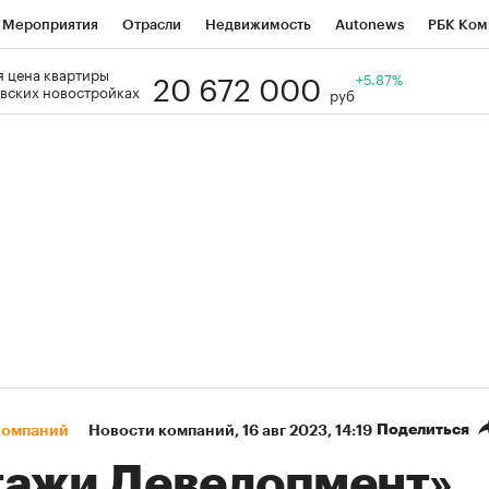
Мероприятия
Отрасли
Недвижимость
Autonews
РБК Ком
20 672 000
 цена квартиры
Образование
РБК Курсы
РБК Life
Тренды
+5.87%
Визионеры
Н
вских новостройках
руб
Дискуссионный клуб
Исследования
Кредитные рейтинги
Фр
Спецпроекты
Проверка контрагентов
Политика
Экономи
к наличной валюты
Поделиться
компаний
Новости компаний
⁠,
16 авг 2023, 14:19
тажи Девелопмент»