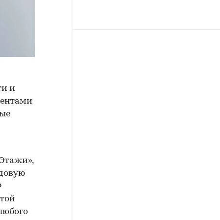
ти и
иентами
лые
«Этажи»,
едовую
Ф
этой
любого