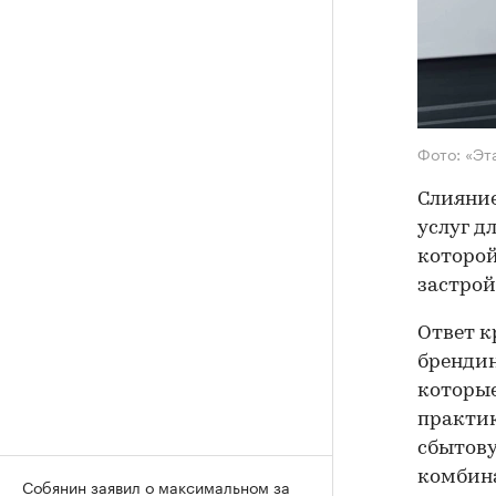
Фото: «Эт
Слияние
услуг д
которой
застрой
Ответ к
брендин
которы
практик
сбытову
комбина
Собянин заявил о максимальном за