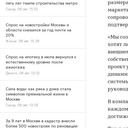
пять лет темпе строительства метро
размера
Город, 06 авг, 15:52
маркети
сопрово
Спрос на новостройки Москвы и
подтвер
области снизился за год почти на
20%
«Мы соз
Жилье, 06 авг, 15:39
хотят л
внешнем
Спрос на ипотеку в июле вернулся к
собстве
естественному уровню после
ажиотажа
проект 
Деньги, 06 авг, 13:32
динамик
системы
Сила воды: как река у дома стала
руковод
символом премиальной жизни в
Москве
В комп
Город, 06 авг, 13:05
каждому
достиже
За 9 лет в Москве в кадастр внесли
более 500 новостроек по реновации