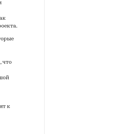
и
ак
оекта.
торые
 что
ьшой
ят к