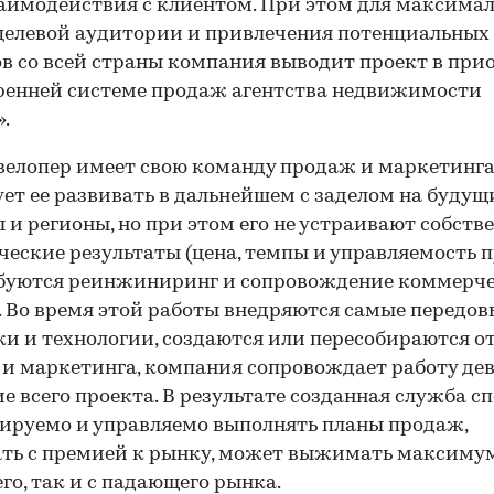
аимодействия с клиентом. При этом для максима
целевой аудитории и привлечения потенциальных
в со всей страны компания выводит проект в при
ренней системе продаж агентства недвижимости
.
велопер имеет свою команду продаж и маркетинга
ет ее развивать в дальнейшем с заделом на будущ
 и регионы, но при этом его не устраивают собств
еские результаты (цена, темпы и управляемость п
ебуются реинжиниринг и сопровождение коммерч
 Во время этой работы внедряются самые передов
и и технологии, создаются или пересобираются о
и маркетинга, компания сопровождает работу де
ие всего проекта. В результате созданная служба с
ируемо и управляемо выполнять планы продаж,
ть с премией к рынку, может выжимать максимум
го, так и с падающего рынка.