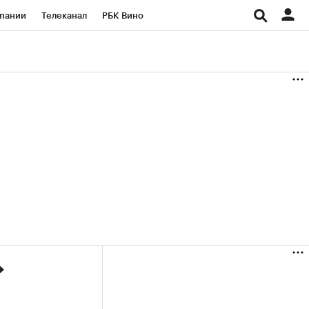
пании
Телеканал
РБК Вино
ациональные проекты
Город
аншизы
Газета
ка
Бизнес