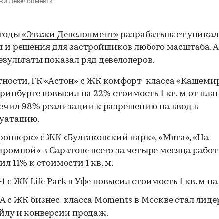
 годы
«Этажи Девелопмент»
разрабатывает уника
 и решения для застройщиков любого масштаба. А
езультаты показал ряд девелоперов.
тности, ГК «Астон» с ЖК комфорт-класса «Кашемир
ринбурге повысил на 22% стоимость 1 кв. м от пла
ечил 98% реализации к разрешению на ввод в
уатацию.
ронверк» с ЖК «Булгаковский парк», «Мята», «На
ромной» в Саратове всего за четыре месяца рабо
ил 11% к стоимости 1 кв. м.
-1 с ЖК Life Park в Уфе повысил стоимость 1 кв. м на
 с ЖК бизнес-класса Moments в Москве стал лиде
йлу и конверсии продаж.