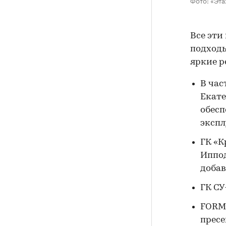
Все эти
подходы
яркие р
В час
Екате
обесп
экспл
ГК «К
Иппод
добав
ГК СУ
FORMA
пресе