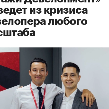
ведет из кризиса
велопера любого
сштаба