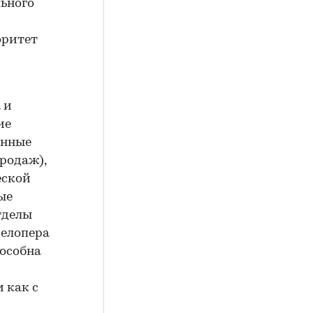
льного
оритет
 и
ие
енные
родаж),
еской
ые
тделы
велопера
пособна
 как с