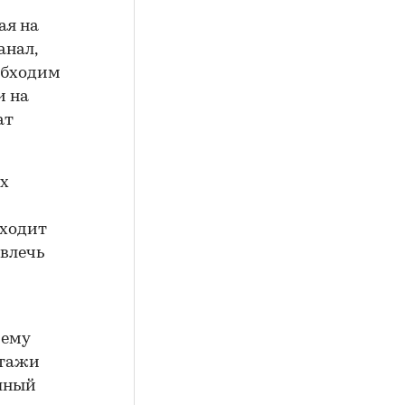
ая на
анал,
обходим
и на
ат
ых
уходит
звлечь
 ему
Этажи
олный