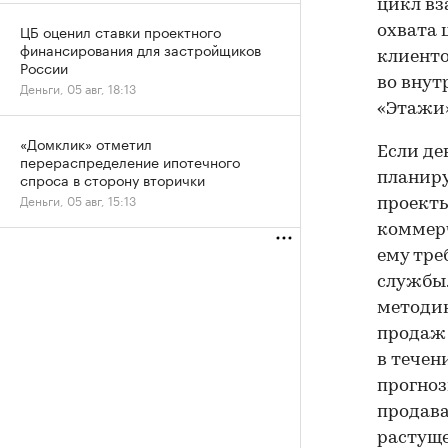
цикл вз
ЦБ оценил ставки проектного
охвата 
финансирования для застройщиков
клиенто
России
во внут
Деньги, 05 авг, 18:13
«Этажи»
«Домклик» отметил
Если де
перераспределение ипотечного
спроса в сторону вторички
планиру
Деньги, 05 авг, 15:13
проекты
коммерч
ему тр
службы.
методик
продаж 
в течен
прогноз
продава
растуще