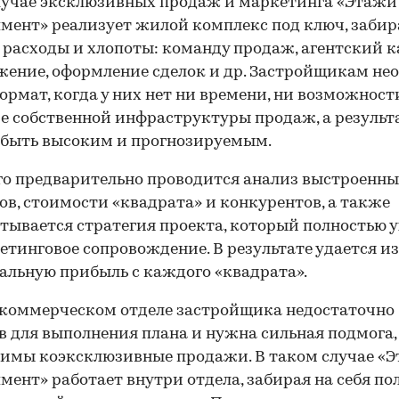
случае эксклюзивных продаж и маркетинга «Этажи
мент» реализует жилой комплекс под ключ, забир
е расходы и хлопоты: команду продаж, агентский к
ение, оформление сделок и др. Застройщикам не
ормат, когда у них нет ни времени, ни возможност
е собственной инфраструктуры продаж, а результ
 быть высоким и прогнозируемым.
го предварительно проводится анализ выстроенн
ов, стоимости «квадрата» и конкурентов, а также
тывается стратегия проекта, который полностью 
етинговое сопровождение. В результате удается и
льную прибыль с каждого «квадрата».
 коммерческом отделе застройщика недостаточно
в для выполнения плана и нужна сильная подмога,
имы коэксклюзивные продажи. В таком случае «
мент» работает внутри отдела, забирая на себя п