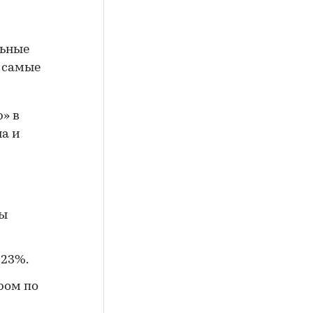
льные
 самые
» в
на и
ты
 23%.
ром по