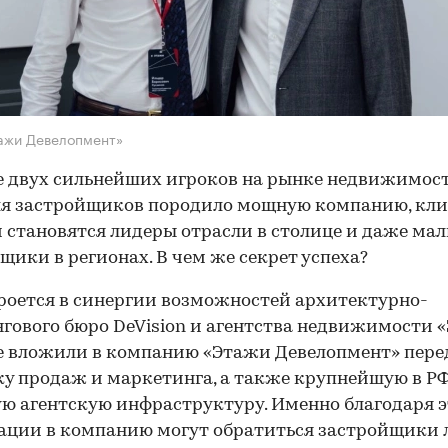
ажи Девелопмент»
 двух сильнейших игроков на рынке недвижимос
ля застройщиков породило мощную компанию, кл
 становятся лидеры отрасли в столице и даже ма
щики в регионах. В чем же секрет успеха?
роется в синергии возможностей архитектурно-
гового бюро DeVision и агентства недвижимости 
е вложили в компанию «Этажи Девелопмент» пер
у продаж и маркетинга, а также крупнейшую в Р
ю агентскую инфраструктуру. Именно благодаря 
ции в компанию могут обратиться застройщики 