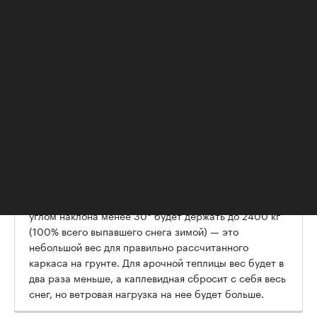
теплицы. В зависимости от типа фундамента
его можно утеплить и защитить от
теплопотерь.
, руководитель
Вадим Гулин
компании по производству
теплиц и парников «Уралочка-
Агро»:
— Нагрузки на различные
конструкции теплиц сильно
различаются. Крыша
прямостенной или двухскатной теплицы 3 × 4 м с
углом наклона менее 30° будет держать до 2400 кг
(100% всего выпавшего снега зимой) — это
небольшой вес для правильно рассчитанного
каркаса на грунте. Для арочной теплицы вес будет в
два раза меньше, а каплевидная сбросит с себя весь
снег, но ветровая нагрузка на нее будет больше.