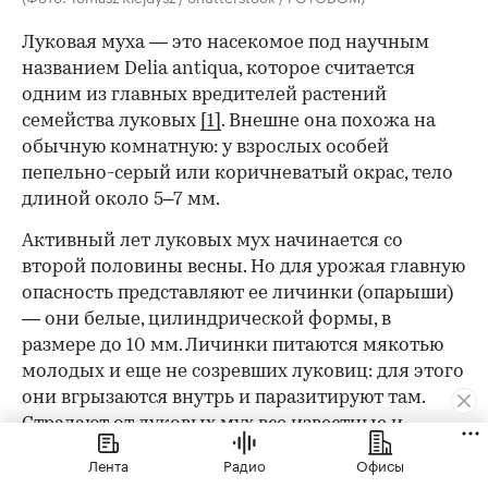
Луковая муха — это насекомое под научным
названием Delia antiqua, которое считается
одним из главных вредителей растений
семейства луковых
[1]
. Внешне она похожа на
обычную комнатную: у взрослых особей
пепельно-серый или коричневатый окрас, тело
длиной около 5–7 мм.
Активный лет луковых мух начинается со
00:00
/
00:00
второй половины весны. Но для урожая главную
опасность представляют ее личинки (опарыши)
— они белые, цилиндрической формы, в
размере до 10 мм. Личинки питаются мякотью
молодых и еще не созревших луковиц: для этого
они вгрызаются внутрь и паразитируют там.
Страдают от луковых мух все известные и
наиболее распространенные виды этого
Лента
Радио
Офисы
растения — обычный зеленый лук, шалот и