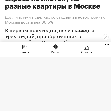
разные квартиры в Москве
Доля ипотеки в сделках со студиями в новостройках
Москвы достигала 66,5%
В первом полугодии две из каждых
трех студий, приобретенных в
новостройках Москвы, были куплены в
ипотеку. В сегменте трешек ипотечных
Лента
Радио
Офисы
сделок менее половины, а среди
четырехкомнатных квартир — лишь
около четверти