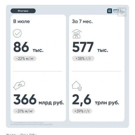
00:00
/
00:00
Фото: «Дом.РФ»