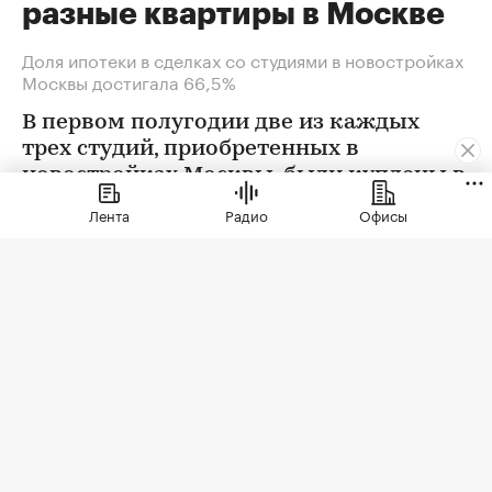
разные квартиры в Москве
Доля ипотеки в сделках со студиями в новостройках
Москвы достигала 66,5%
В первом полугодии две из каждых
трех студий, приобретенных в
новостройках Москвы, были куплены в
ипотеку. В сегменте трешек ипотечных
Лента
Радио
Офисы
сделок менее половины, а среди
четырехкомнатных квартир — лишь
около четверти