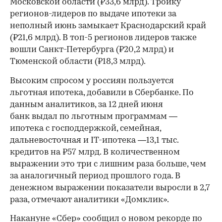
Московской области (₽33,6 млрд). Тройку
регионов-лидеров по выдаче ипотеки за
неполный июнь замыкает Краснодарский край
(₽21,6 млрд). В топ-5 регионов лидеров также
вошли Санкт-Петербурга (₽20,2 млрд) и
Тюменской области (₽18,3 млрд).
Высоким спросом у россиян пользуется
льготная ипотека, добавили в Сбербанке. По
данным аналитиков, за 12 дней июня
банк выдал по льготным программам —
ипотека с господдержкой, семейная,
дальневосточная и IT-ипотека —13,1 тыс.
кредитов на ₽57 млрд. В количественном
выражении это три с лишним раза больше, чем
за аналогичный период прошлого года. В
00:00
/
00:00
денежном выражении показатели выросли в 2,7
раза, отмечают аналитики «Домклик».
Накануне «Сбер» сообщил
о новом рекорде по