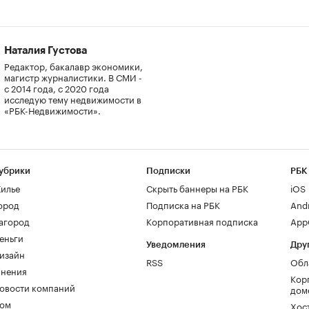
Наталия Густова
Редактор, бакалавр экономики,
магистр журналистики. В СМИ -
с 2014 года, с 2020 года
исследую тему недвижимости в
«РБК-Недвижимости».
убрики
Подписки
РБК
илье
Скрыть баннеры на РБК
iOS
ород
Подписка на РБК
And
агород
Корпоративная подписка
AppG
еньги
Уведомления
Дру
изайн
RSS
Обл
нения
Кор
овости компаний
дом
ом
Хос