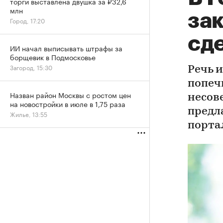
торги выставлена двушка за ₽32,6
млн
за
Город, 17:20
сд
ИИ начал выписывать штрафы за
борщевик в Подмосковье
Загород, 15:30
Речь и
попеч
Назван район Москвы с ростом цен
несов
на новостройки в июле в 1,75 раза
предл
Жилье, 13:55
порта