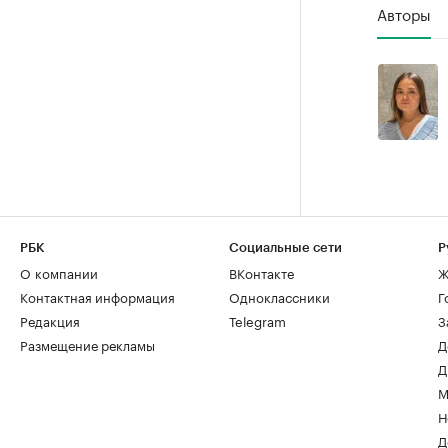
Авторы
РБК
Социальные сети
Р
О компании
ВКонтакте
Ж
Контактная информация
Одноклассники
Г
Редакция
Telegram
З
Размещение рекламы
Д
Д
М
Н
Д