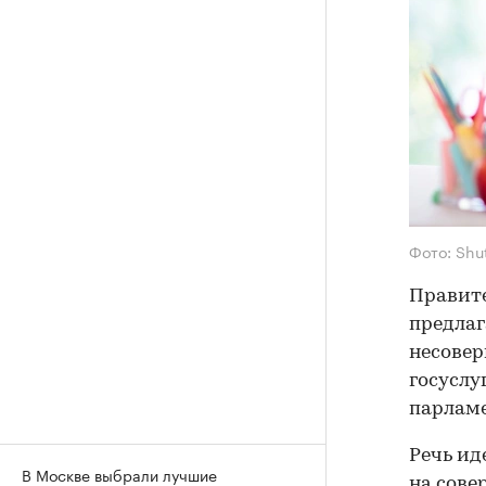
Фото: Shu
Правите
предлаг
несовер
госуслу
парламе
Речь ид
В Москве выбрали лучшие
на сове