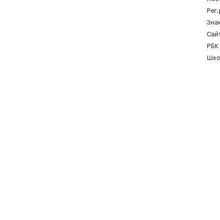
Рег
Зна
Сайт
РБК
Шко