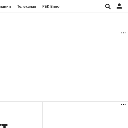
пании
Телеканал
РБК Вино
ациональные проекты
Город
аншизы
Газета
ка
Бизнес
кт