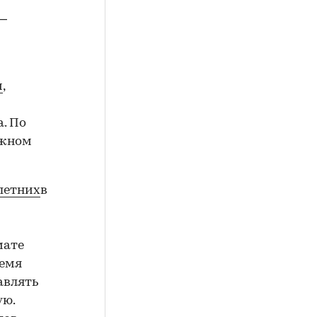
—
и
,
. По
ажном
летних
в
мате
ремя
авлять
ую.