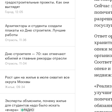
градостроительные проекты. Как они
выглядят
Сейчас 
Город, 12:05
попечит
разреши
Архитекторы и студенты создали
госуслу
плакаты ко Дню строителя. Лучшие
работы
Ответ о
Отрасль, 11:36
хранить
опеки м
Дню строителя — 70: как отмечают
организ
юбилей и главные рекорды отрасли
Соответ
Отрасль, 11:04
опеке и 
недвиж
Рост цен на жилье в июле охватил все
округа Москвы
«Реализ
Жилье, 09:34
улучшит
попечит
Эксперты объяснили, почему жилье
для студентов надо было искать
обязанн
«вчера»
РАДИО