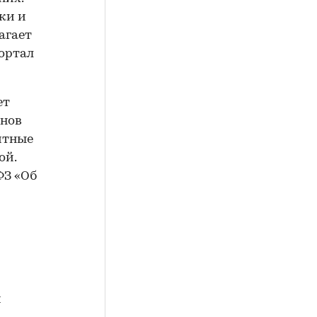
ки и
агает
ортал
ет
анов
итные
ой.
ФЗ «Об
и