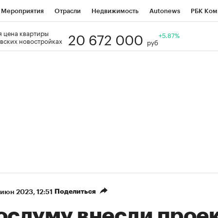
Мероприятия
Отрасли
Недвижимость
Autonews
РБК Ком
20 672 000
 цена квартиры
Образование
РБК Курсы
РБК Life
Тренды
+5.87%
Визионеры
Н
вских новостройках
руб
Дискуссионный клуб
Исследования
Кредитные рейтинги
Фр
Спецпроекты
Проверка контрагентов
Политика
Экономи
к наличной валюты
Поделиться
 июн 2023, 12:51
Госдуму внесли прое