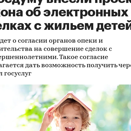
кона об электронных
елках с жильем дете
дет о согласии органов опеки и
ительства на совершение сделок с
ершеннолетними. Такое согласие
агается дать возможность получить чер
л госуслуг