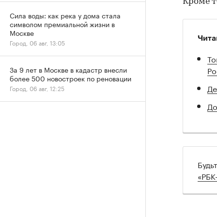
Кроме т
Сила воды: как река у дома стала
символом премиальной жизни в
Москве
Чита
Город, 06 авг, 13:05
То
Ро
За 9 лет в Москве в кадастр внесли
более 500 новостроек по реновации
Де
Город, 06 авг, 12:25
До
Будь
«РБК