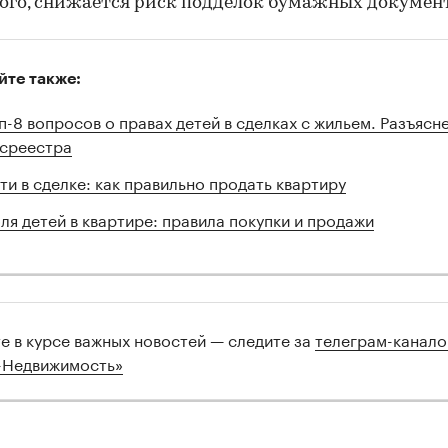
ого, снижается риск подделок бумажных документ
йте также:
п-8 вопросов о правах детей в сделках с жильем. Разъясн
среестра
ти в сделке: как правильно продать квартиру
ля детей в квартире: правила покупки и продажи
те в курсе важных новостей — следите за
телеграм-канал
-Недвижимость»