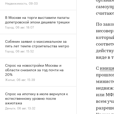
органам
Недвижимость, 09:03
самоуп
считают
В Москве на торги выставили палаты
допетровской эпохи дешевле трешки
По зако
Город, 06 авг, 18:07
несове
который
Собянин заявил о максимальном за
соответ
пять лет темпе строительства метро
Город, 06 авг, 15:52
действ
виде в 
Спрос на новостройки Москвы и
С
иници
области снизился за год почти на
20%
прошлом
Жилье, 06 авг, 15:39
министе
недвиж
Спрос на ипотеку в июле вернулся к
или МФЦ
естественному уровню после
всем уч
ажиотажа
Деньги, 06 авг, 13:32
разреше