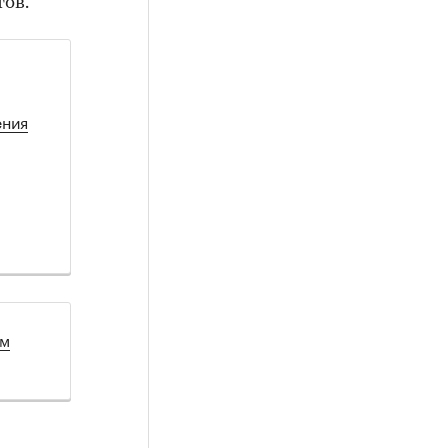
ов.
ения
ом