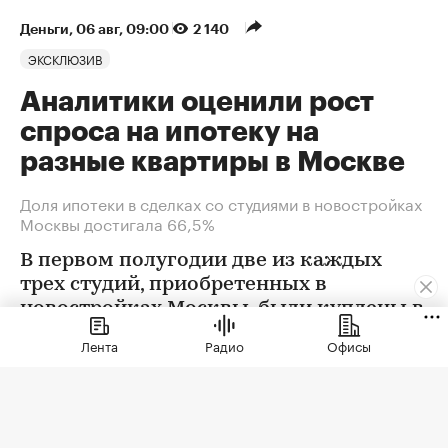
Деньги
⁠,
06 авг, 09:00
2 140
ЭКСКЛЮЗИВ
Аналитики оценили рост
спроса на ипотеку на
разные квартиры в Москве
Доля ипотеки в сделках со студиями в новостройках
Москвы достигала 66,5%
В первом полугодии две из каждых
трех студий, приобретенных в
новостройках Москвы, были куплены в
ипотеку. В сегменте трешек ипотечных
Лента
Радио
Офисы
сделок менее половины, а среди
четырехкомнатных квартир — лишь
около четверти