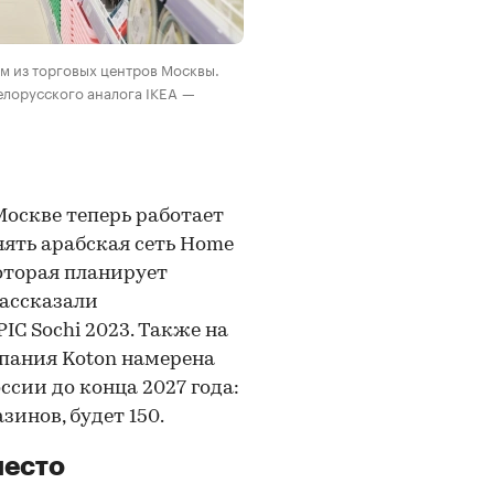
м из торговых центров Москвы.
белорусского аналога IKEA —
Москве теперь работает
нять арабская сеть Home
которая планирует
рассказали
C Sochi 2023. Также на
мпания Koton намерена
ссии до конца 2027 года:
зинов, будет 150.
место