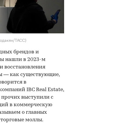
еодакян/ТАСС)
адных брендов и
ры нашли в 2023-м
 и восстановления
ры — как существующие,
оворится в
омпаний IBC Real Estate,
и прочих выступили с
ций в коммерческую
азываем о главных
 торговые моллы.