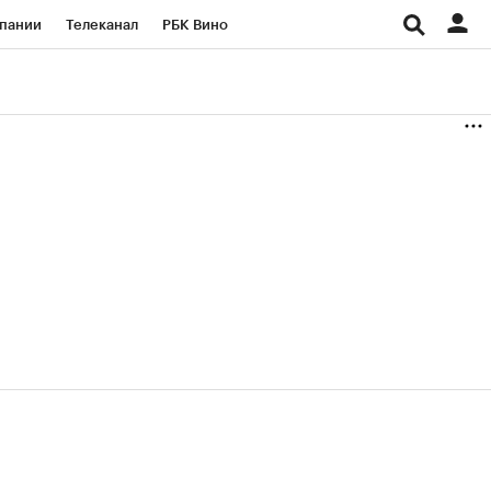
пании
Телеканал
РБК Вино
ациональные проекты
Город
аншизы
Газета
ка
Бизнес