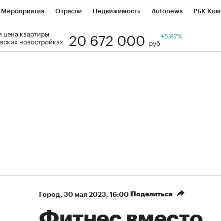
Мероприятия
Отрасли
Недвижимость
Autonews
РБК Ком
20 672 000
 цена квартиры
Образование
РБК Курсы
РБК Life
Тренды
+5.87%
Визионеры
Н
вских новостройках
руб
Дискуссионный клуб
Исследования
Кредитные рейтинги
Фр
Спецпроекты
Проверка контрагентов
Политика
Экономи
к наличной валюты
Поделиться
Город
⁠,
30 мая 2023, 16:00
Фитнес вместо