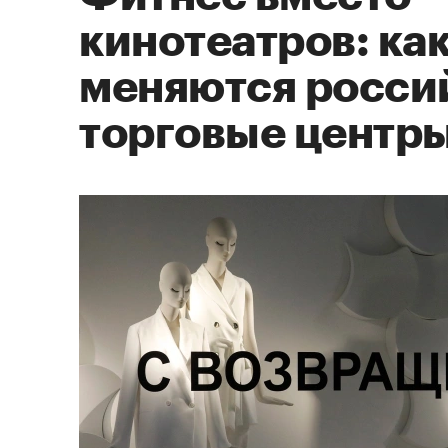
кинотеатров: ка
меняются росси
торговые центр