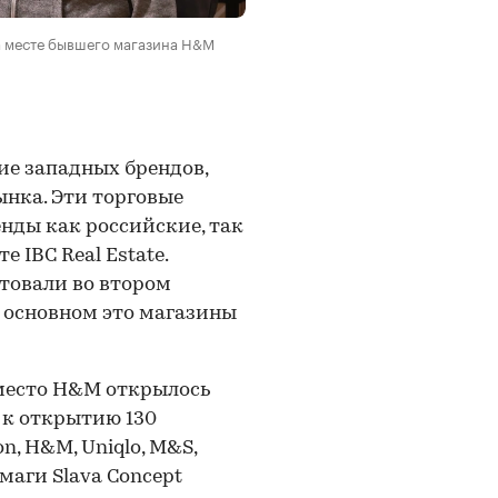
а месте бывшего магазина H&M
е западных брендов,
ынка. Эти торговые
енды как российские, так
е IBC Real Estate.
товали во втором
в основном это магазины
место H&M открылось
я к открытию 130
n, H&M, Uniqlo, M&S,
рмаги Slava Concept