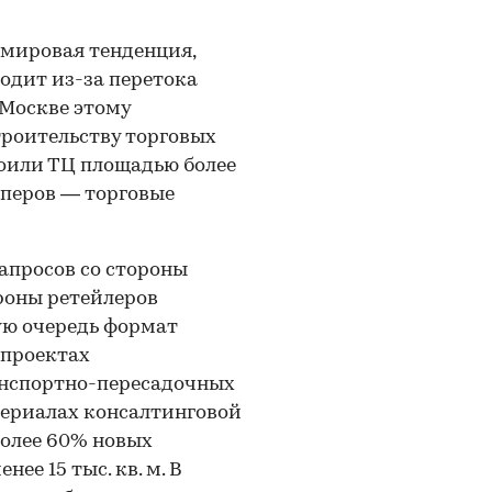
 мировая тенденция,
ходит из-за перетока
 Москве этому
троительству торговых
роили ТЦ площадью более
лоперов — торговые
запросов со стороны
роны ретейлеров
ую очередь формат
 проектах
нспортно-пересадочных
териалах консалтинговой
более 60% новых
е 15 тыс. кв. м. В