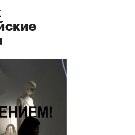
к
йские
ы