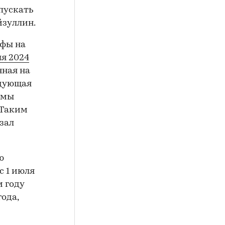
пускать
йзуллин.
ифы на
я 2024
нная на
едующая
а мы
 Таким
зал
ю
с 1 июля
м году
ода,