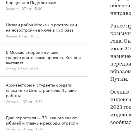
борщевик в Подмосковье
обеспеч
Загород, 07 авг, 15:30
неправо
Назван район Москвы с ростом цен
Ранее п
на новостройки в июле в 1,75 раза
коммун
Жилье, 07 авг, 13:55
года
. О
июль 20
В Москве выбрали лучшие
намечен
градостроительные проекты. Как они
выглядят
передви
Город, 07 авг, 12:05
образом
Путин.
Архитекторы и студенты создали
плакаты ко Дню строителя. Лучшие
Осенью 
работы
индекса
Отрасль, 07 авг, 11:36
2023 го
индекса
Дню строителя — 70: как отмечают
юбилей и главные рекорды отрасли
сообща
Отрасль, 07 авг, 11:04