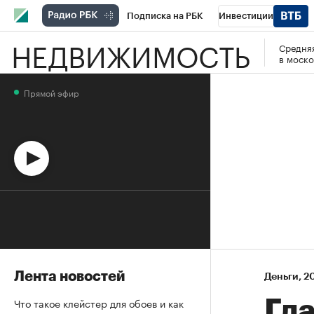
Подписка на РБК
Инвестиции
НЕДВИЖИМОСТЬ
Средняя
Спорт
Школа управления РБК
РБК 
в моско
Стиль
Крипто
РБК Бизнес-среда
Прямой эфир
Спецпроекты СПб
Конференции СПб
Технологии и медиа
Финансы
Рыно
Лента новостей
Деньги
⁠,
20
Что такое клейстер для обоев и как
Гл