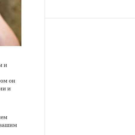
м и
том он
ии и
яем
 вашим