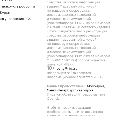
средства массовой информации
 знакомств podbor.ru
выдано Федеральной службой
по надзору в сфере связи,
 Курсы
информационных технологий
ла управления РБК
и массовых коммуникаций
(Роскомнадзор) 09.12.2015 за номером
ИА №ФС77-63848) и сетевого издания
«РБК» (свидетельство о регистрации
средства массовой информации
выдано Федеральной службой
по надзору в сфере связи,
информационных технологий
и массовых коммуникаций
(Роскомнадзор) 03.12.2021 за номером
ЭЛ №ФС77-82385) сопровождаются
пометкой «РБК».
realty@rbc.ru
18+
Владельцем сайта является
информационное агентство «РБК».
Данные предоставлены:
Мосбиржа
,
Санкт-Петербургская биржа
.
Индексы облигаций предоставлены
Cbonds.
Чтобы отправить редакции
сообщение, выделите часть текста
в статье и нажмите Ctrl+Enter