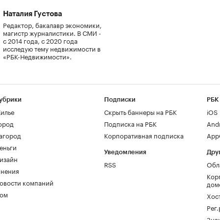
Наталия Густова
Редактор, бакалавр экономики,
магистр журналистики. В СМИ -
с 2014 года, с 2020 года
исследую тему недвижимости в
«РБК-Недвижимости».
убрики
Подписки
РБК
илье
Скрыть баннеры на РБК
iOS
ород
Подписка на РБК
And
агород
Корпоративная подписка
AppG
еньги
Уведомления
Дру
изайн
RSS
Обл
нения
Кор
овости компаний
дом
ом
Хос
Рег
Зна