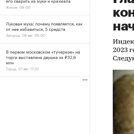
его сварить из муки и крахмала
Жилье, 09:00
ко
на
Луковая муха: почему появляется, как
от нее избавиться, 5 средств
Загород, 08 авг, 09:00
Индек
2023 г
В первом московском «тучерезе» на
торги выставлена двушка за ₽32,6
Следу
млн
Город, 07 авг, 17:20