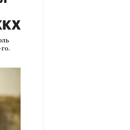
ЖКХ
юль
го.