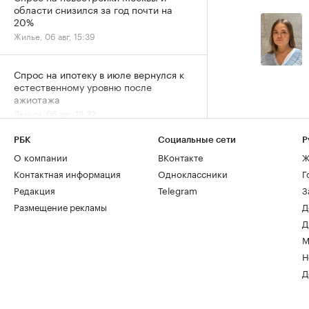
области снизился за год почти на
20%
Жилье, 06 авг, 15:39
Спрос на ипотеку в июле вернулся к
естественному уровню после
ажиотажа
Деньги, 06 авг, 13:32
РБК
Социальные сети
Р
О компании
ВКонтакте
Ж
Контактная информация
Одноклассники
Г
Редакция
Telegram
З
Размещение рекламы
Д
Д
М
Н
Д