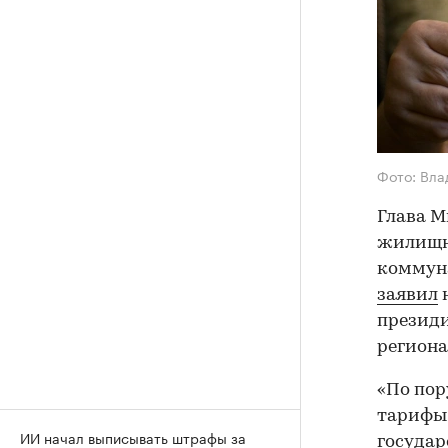
Фото: Вла
Глава М
жилищн
коммуна
заявил
н
президи
региона
«По пор
тарифы.
ИИ начал выписывать штрафы за
госуда