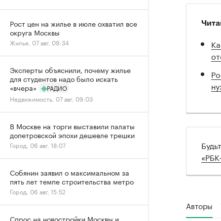
Рост цен на жилье в июле охватил все
Чита
округа Москвы
Ка
Жилье, 07 авг, 09:34
от
Эксперты объяснили, почему жилье
Ро
для студентов надо было искать
ну
«вчера»
РАДИО
Недвижимость, 07 авг, 09:03
В Москве на торги выставили палаты
допетровской эпохи дешевле трешки
Будь
Город, 06 авг, 18:07
«РБК
Собянин заявил о максимальном за
пять лет темпе строительства метро
Город, 06 авг, 15:52
Авторы
Спрос на новостройки Москвы и