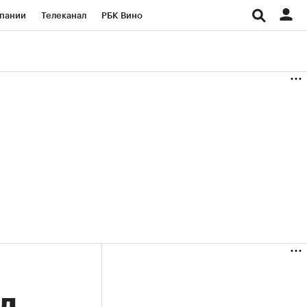
пании
Телеканал
РБК Вино
ациональные проекты
Город
аншизы
Газета
ка
Бизнес
л