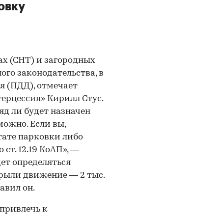
овку
х (СНТ) и загородных
ого законодательства, в
я (ПДД), отмечает
ерцессия» Кирилл Стус.
яд ли будет назначен
можно. Если вы,
тате парковки либо
 ст. 12.19 КоАП», —
ет определяться
рыли движение — 2 тыс.
бавил он.
 привлечь к