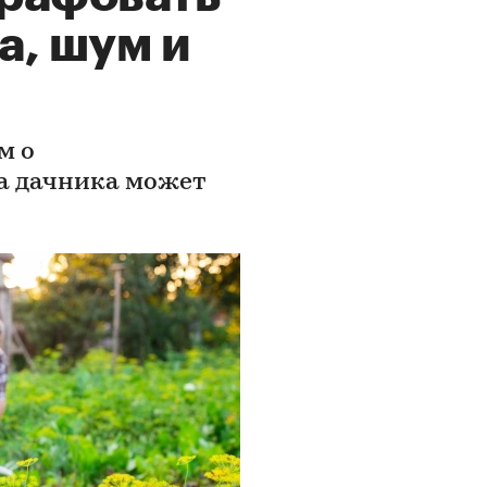
а, шум и
м о
а дачника может