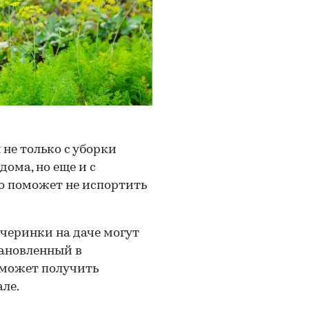
не только с уборки
ома, но еще и с
то поможет не испортить
ечеринки на даче могут
тановленный в
 может получить
ле.