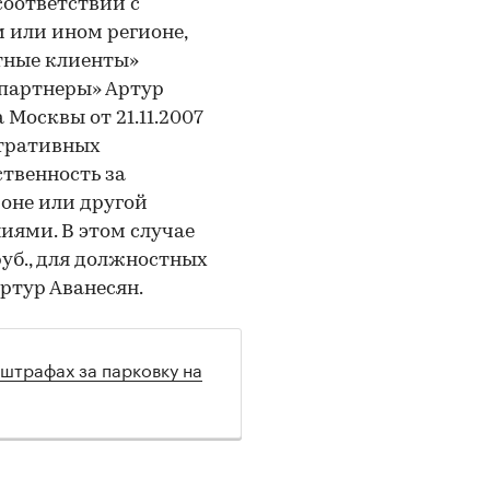
соответствии с
 или ином регионе,
тные клиенты»
партнеры» Артур
а Москвы от 21.11.2007
стративных
твенность за
оне или другой
иями. В этом случае
руб., для должностных
Артур Аванесян.
штрафах за парковку на