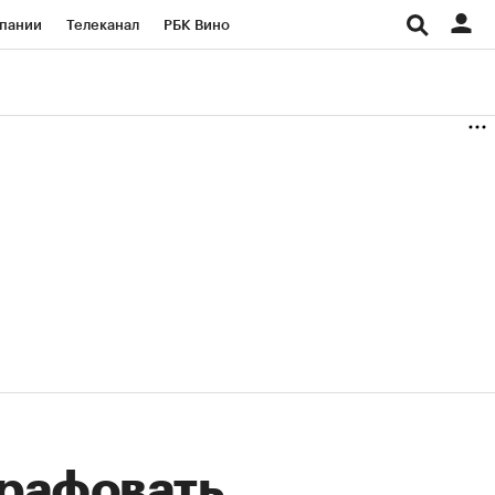
пании
Телеканал
РБК Вино
ациональные проекты
Город
аншизы
Газета
ка
Бизнес
трафовать