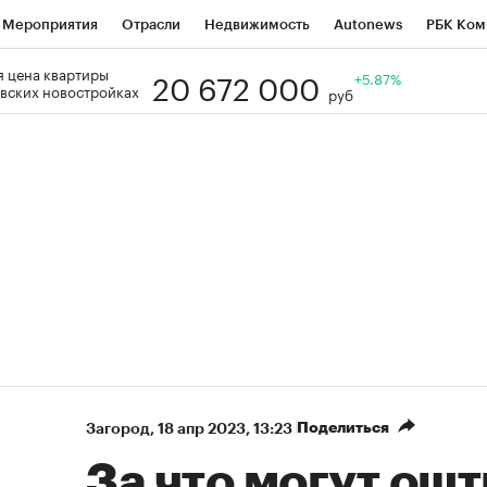
Мероприятия
Отрасли
Недвижимость
Autonews
РБК Ком
20 672 000
 цена квартиры
Образование
РБК Курсы
РБК Life
Тренды
+5.87%
Визионеры
Н
вских новостройках
руб
Дискуссионный клуб
Исследования
Кредитные рейтинги
Фр
Спецпроекты
Проверка контрагентов
Политика
Экономи
к наличной валюты
Поделиться
Загород
⁠,
18 апр 2023, 13:23
За что могут ош