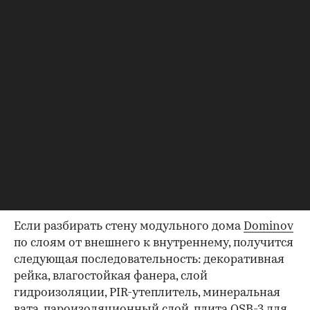
возникновения проблем с температурой в
модульном доме полностью зависит от
ответственности производителя. При
соблюдении технологии производства и выборе
качественных материалов покупатель получит
модуль, защищенный от продуваний и
выдерживающий частые перепады температур.
Для повышения теплоизоляции в стены и пол
модульных домов Dominov закладывают
минеральную вату толщиной 15 см, а также 5 см
PIR-утеплителя. В кровле к 5 см PIR-утеплителя
добавляется сразу 20 см минеральной ваты.
Если разбирать стену модульного дома
Dominov
по слоям от внешнего к внутреннему, получится
следующая последовательность: декоративная
рейка, влагостойкая фанера, слой
гидроизоляции, PIR-утеплитель, минеральная
вата, пароизоляционный слой, плита OSB-3 для