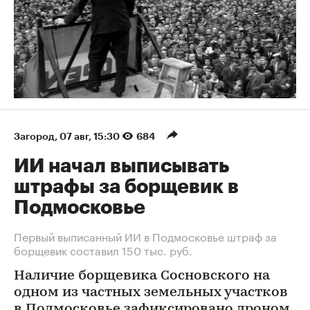
Загород
⁠,
07 авг, 15:30
684
ИИ начал выписывать
штрафы за борщевик в
Подмосковье
Первый выписанный ИИ в Подмосковье штраф за
борщевик составил 150 тыс. руб.
Наличие борщевика Сосновского на
одном из частных земельных участков
в Подмосковье зафиксировано дроном.