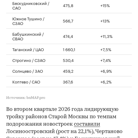
Бескудниковский /
475,8
+15%
САО
Южное Тушино /
566,7
+13%
СЗАО
Бабушкинский /
474,4
+11,3%
СВАО
Таганский / ЦАО
1 660,1
+7,5%
Строгино / СЗАО
530,4
+7,4%
Солнцево / ЗАО
459,2
+6,9%
Коптево / САО
367,6
+6,2%
Источник: bnMAP.pro
Во втором квартале 2026 года лидирующую
тройку районов Старой Москвы по темпам
подорожания новостроек
составили
Лосиноостровский (рост на 22,1%), Чертаново