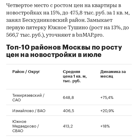
Четвертое место с ростом цен на квартиры в
новостройках на 15%, до 475,8 тыс. руб. за 1 кв. м,
занял Бескудниковский район. Замыкает
первую пятерку Южное Тушино (рост на 13%, до
566,7 тыс. руб.), уточняют в bnMAP.pro.
Топ-10 районов Москвы по росту
цен на новостройки в июле
00:00
/
00:00
Район / Округ
Средняя
Динамика за
цена 1 кв. м,
месяц
тыс. руб.
Тимирязевский /
648,8
+75,4%
САО
Измайлово / ВАО
406,5
+20,9%
Южное
Медведково /
413,2
+18%
СВАО