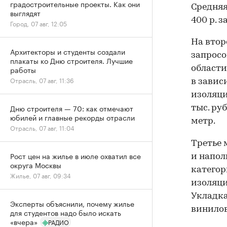
градостроительные проекты. Как они
Средняя
выглядят
400 р. за
Город, 07 авг, 12:05
На втор
Архитекторы и студенты создали
запросо
плакаты ко Дню строителя. Лучшие
области
работы
Отрасль, 07 авг, 11:36
в завис
изоляци
Дню строителя — 70: как отмечают
тыс. руб
юбилей и главные рекорды отрасли
метр.
Отрасль, 07 авг, 11:04
Третье 
Рост цен на жилье в июле охватил все
и напол
округа Москвы
категор
Жилье, 07 авг, 09:34
изоляци
Укладка 
Эксперты объяснили, почему жилье
винилов
для студентов надо было искать
«вчера»
РАДИО