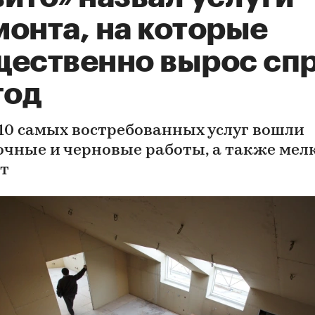
монта, на которые
щественно вырос сп
год
-10 самых востребованных услуг вошли
очные и черновые работы, а также мел
т