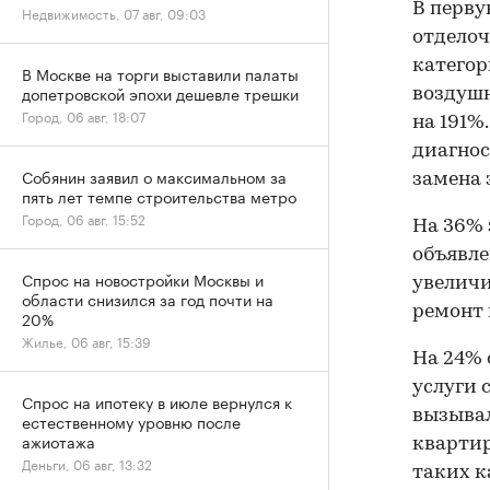
В перву
Недвижимость, 07 авг, 09:03
отделоч
категор
В Москве на торги выставили палаты
допетровской эпохи дешевле трешки
воздушн
Город, 06 авг, 18:07
на 191%
диагнос
Собянин заявил о максимальном за
замена 
пять лет темпе строительства метро
Город, 06 авг, 15:52
На 36% 
объявле
Спрос на новостройки Москвы и
увеличи
области снизился за год почти на
ремонт 
20%
Жилье, 06 авг, 15:39
На 24% 
услуги 
Спрос на ипотеку в июле вернулся к
вызывал
естественному уровню после
ажиотажа
квартир
Деньги, 06 авг, 13:32
таких к