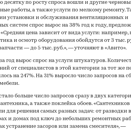
ю десятку по росту спроса вошли и другие черновы
ные работы, а также услуги по мелкому ремонту. Та
ии установки и обслуживания вентиляционных и
ых систем спрос вырос на 38% год к году, предло
. «Средняя цена зависит от вида услуги: например,
00:00
/
00:00
тика и осмотр оборудования обойдутся от 3 тыс. ру
запчасти — до 5 тыс. руб.», — уточняют в «Авито».
за год вырос спрос на услуги штукатуров. Количес
ний от специалистов в этой категории за тот же п
лось на 247%. На 31% выросло число запросов на с
мебели.
стало больше число запросов сразу в двух категор
сантехника, а также поклейка обоев. «Сантехников
и для решения самых разных задач: от разводки 
ах и домах под ключ до небольших ремонтных раб
ак устранение засоров или замена смесителя», —