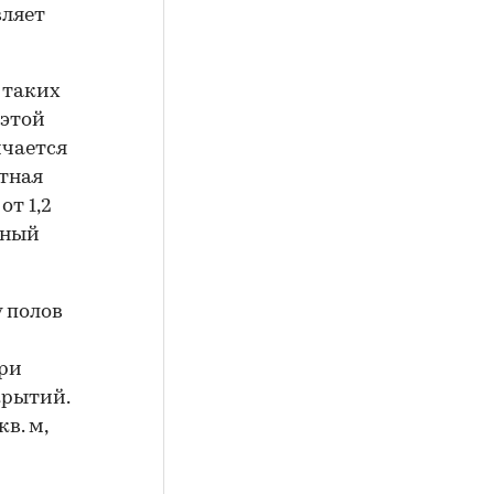
вляет
 таких
 этой
ичается
тная
т 1,2
онный
у полов
при
крытий.
в. м,