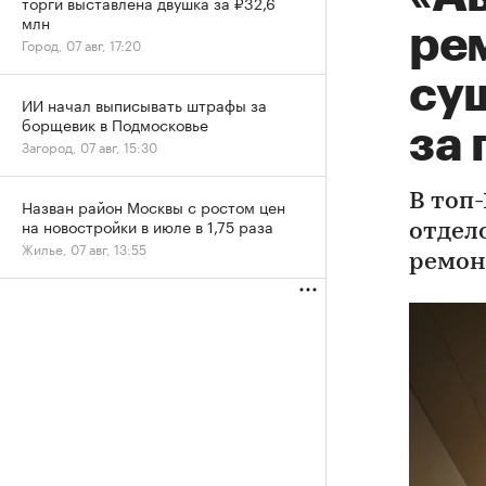
торги выставлена двушка за ₽32,6
млн
ре
Город, 07 авг, 17:20
су
ИИ начал выписывать штрафы за
борщевик в Подмосковье
за 
Загород, 07 авг, 15:30
В топ
Назван район Москвы с ростом цен
на новостройки в июле в 1,75 раза
отдел
Жилье, 07 авг, 13:55
ремон