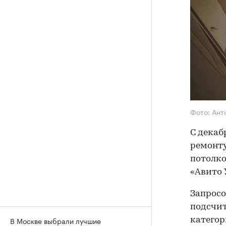
Фото: Ант
С декаб
ремонту
потолко
«Авито 
Запросо
подсчит
В Москве выбрали лучшие
категор