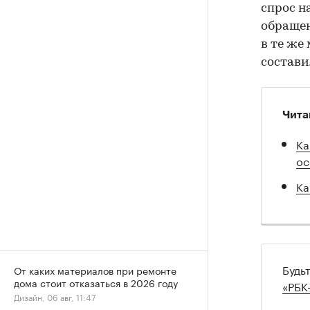
спрос н
обращен
в те же
состави
Чита
Ка
ос
Ка
Будь
От каких материалов при ремонте
дома стоит отказаться в 2026 году
«РБК
Дизайн, 06 авг, 11:47