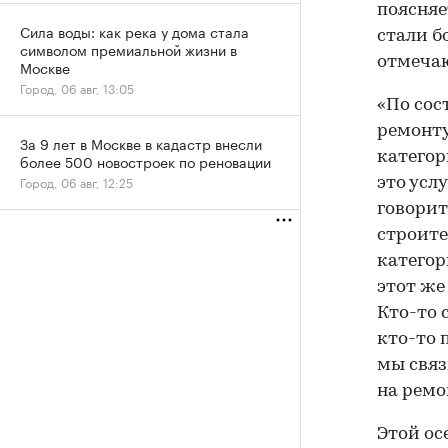
поясняе
Сила воды: как река у дома стала
стали б
символом премиальной жизни в
отмечаю
Москве
Город, 06 авг, 13:05
«По сос
ремонту
За 9 лет в Москве в кадастр внесли
категор
более 500 новостроек по реновации
Город, 06 авг, 12:25
это усл
говорит
строите
категор
этот же
Кто-то 
кто-то 
мы свя
на ремо
Этой ос