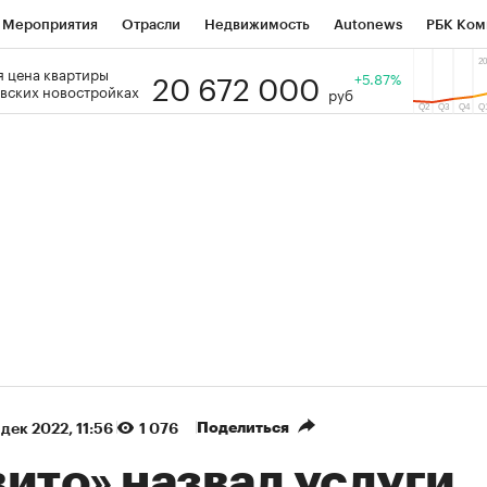
Мероприятия
Отрасли
Недвижимость
Autonews
РБК Ком
20 672 000
 цена квартиры
 РБК
РБК Образование
РБК Курсы
РБК Life
+5.87%
Тренды
Виз
вских новостройках
руб
ь
Крипто
РБК Бизнес-среда
Дискуссионный клуб
Исследо
зета
Спецпроекты СПб
Конференции СПб
Спецпроекты
кономика
Бизнес
Технологии и медиа
Финансы
Рынок на
(+90,63%)
(+34,86%)
 450
АФК «Система» ₽12
Купить
К
ПСБ к 29.07.27
прогноз БКС к 15.07.27
Поделиться
 дек 2022, 11:56
1 076
ито» назвал услуги