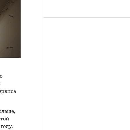
по
х
ервиса
ольше,
этой
году.