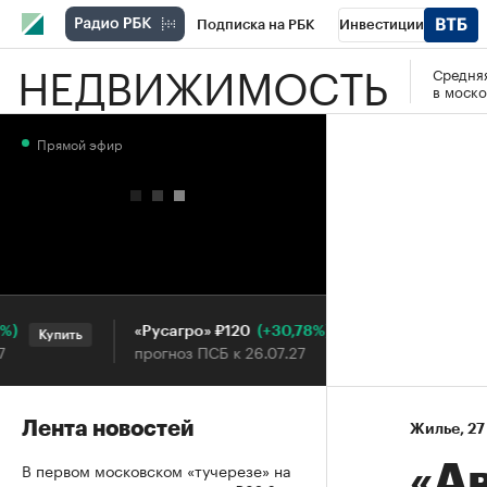
Подписка на РБК
Инвестиции
НЕДВИЖИМОСТЬ
Средняя
РБК Вино
Спорт
Школа управления
в моско
Национальные проекты
Город
Стил
Прямой эфир
Кредитные рейтинги
Франшизы
Га
Проверка контрагентов
Политика
Э
(+30,78%)
«Русагро» ₽120
Ozon ₽5
Купить
Купить
прогноз ПСБ к 26.07.27
прогноз 
Лента новостей
Жилье
⁠,
27
В первом московском «тучерезе» на
«Ав