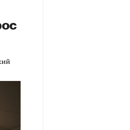
рос
кий