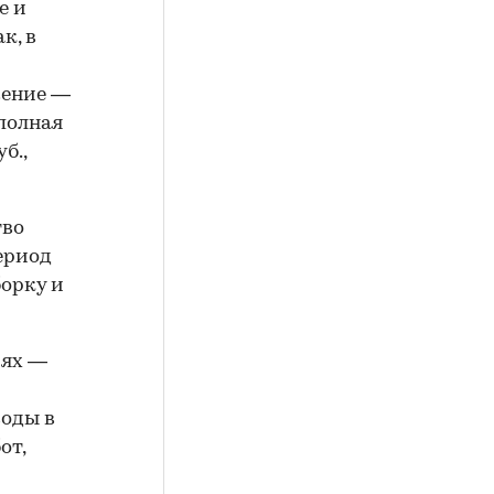
е и
к, в
жение —
 полная
б.,
тво
ериод
борку и
иях —
воды в
от,