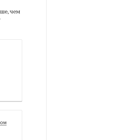
ше, чем
у
лом