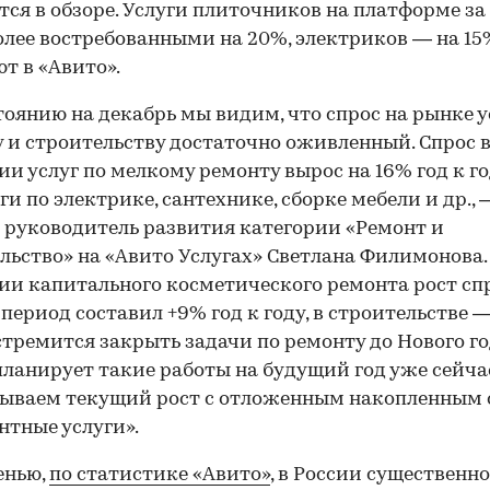
тся в обзоре. Услуги плиточников на платформе за
олее востребованными на 20%, электриков — на 15
т в «Авито».
тоянию на декабрь мы видим, что спрос на рынке у
 и строительству достаточно оживленный. Спрос в
ии услуг по мелкому ремонту вырос на 16% год к г
уги по электрике, сантехнике, сборке мебели и др., 
 руководитель развития категории «Ремонт и
льство» на «Авито Услугах» Светлана Филимонова.
ии капитального косметического ремонта рост спр
 период составил +9% год к году, в строительстве —
стремится закрыть задачи по ремонту до Нового год
планирует такие работы на будущий год уже сейча
зываем текущий рост с отложенным накопленным 
нтные услуги».
енью,
по статистике «Авито»
, в России существенн