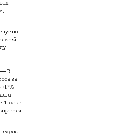
 год
%,
слуг по
о всей
оду —
—
 — В
оса за
 +17%.
а, а
с. Также
спросом
о вырос