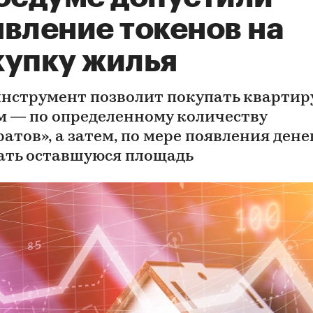
явление токенов на
купку жилья
инструмент позволит покупать квартир
м — по определенному количеству
атов», а затем, по мере появления денег
ать оставшуюся площадь