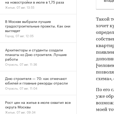
на новостройки в июле в 1,75 раза
Жилье, 07 авг, 13:55
Такой т
В Москве выбрали лучшие
градостроительные проекты. Как они
хочет к
выглядят
определ
Город, 07 авг, 12:05
собстве
квартир
Архитекторы и студенты создали
появлен
плакаты ко Дню строителя. Лучшие
работы
дополни
Отрасль, 07 авг, 11:36
[челове
позволя
Дню строителя — 70: как отмечают
схема»,
юбилей и главные рекорды отрасли
Отрасль, 07 авг, 11:04
По его 
уже обр
Рост цен на жилье в июле охватил все
возможн
округа Москвы
моей то
Жилье, 07 авг, 09:34