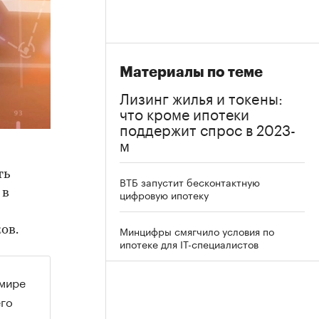
Материалы по теме
Лизинг жилья и токeны:
что кроме ипотеки
поддержит спрос в 2023-
м
ть
ВТБ запустит бесконтактную
 в
цифровую ипотеку
Минцифры смягчило условия по
ов.
ипотеке для IT-специалистов
 мире
его