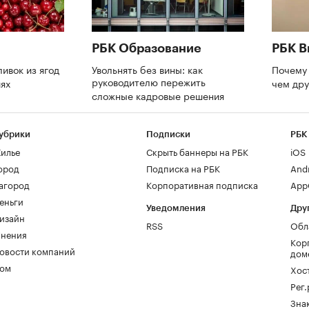
РБК Образование
РБК В
ливок из ягод
Увольнять без вины: как
Почему 
руководителю пережить
иях
чем др
сложные кадровые решения
убрики
Подписки
РБК
илье
Скрыть баннеры на РБК
iOS
ород
Подписка на РБК
And
агород
Корпоративная подписка
AppG
еньги
Уведомления
Дру
изайн
RSS
Обл
нения
Кор
овости компаний
дом
ом
Хос
Рег
Зна