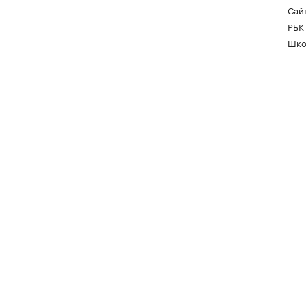
Сайт
РБК
Шко