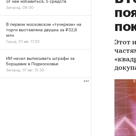
от нее избавиться, 5 средств
Загород, 09:00
по
по
В первом московском «тучерезе» на
торги выставлена двушка за ₽32,6
млн
Город, 07 авг, 17:20
Этот 
частя
ИИ начал выписывать штрафы за
«квадр
борщевик в Подмосковье
докуп
Загород, 07 авг, 15:30