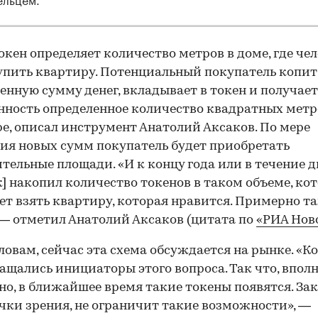
окен определяет количество метров в доме, где че
упить квартиру. Потенциальный покупатель копит
енную сумму денег, вкладывает в токен и получает
нность определенное количество квадратных метр
е, описал инструмент Анатолий Аксаков. По мере
ия новых сумм покупатель будет приобретать
тельные площади. «И к концу года или в течение д
к] накопил количество токенов в таком объеме, ко
ет взять квартиру, которая нравится. Примерно т
 — отметил Анатолий Аксаков (цитата по
«РИА Нов
словам, сейчас эта схема обсуждается на рынке. «К
ащались инициаторы этого вопроса. Так что, впол
о, в ближайшее время такие токены появятся. Зако
чки зрения, не ограничит такие возможности», —