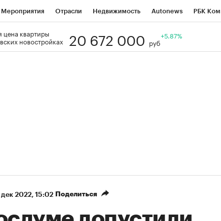
Мероприятия
Отрасли
Недвижимость
Autonews
РБК Ком
20 672 000
 цена квартиры
Образование
РБК Курсы
РБК Life
Тренды
+5.87%
Визионеры
Н
вских новостройках
руб
Дискуссионный клуб
Исследования
Кредитные рейтинги
Фр
Спецпроекты
Проверка контрагентов
Политика
Экономи
к наличной валюты
Поделиться
 дек 2022, 15:02
Госдуме допустили