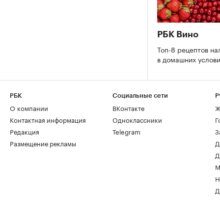
РБК Вино
Топ-8 рецептов на
в домашних услов
РБК
Социальные сети
Р
О компании
ВКонтакте
Ж
Контактная информация
Одноклассники
Г
Редакция
Telegram
З
Размещение рекламы
Д
Д
М
Н
Д