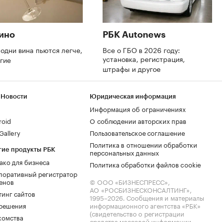
ино
РБК Autonews
одни вина пьются легче,
Все о ГБО в 2026 году:
установка, регистрация,
угие
штрафы и другое
 Новости
Юридическая информация
Информация об ограничениях
roid
О соблюдении авторских прав
allery
Пользовательское соглашение
Политика в отношении обработки
гие продукты РБК
персональных данных
ако для бизнеса
Политика обработки файлов cookie
поративный регистратор
енов
© ООО «БИЗНЕСПРЕСС»,
АО «РОСБИЗНЕСКОНСАЛТИНГ»,
тинг сайтов
1995–2026
. Сообщения и материалы
.решения
информационного агентства «РБК»
(свидетельство о регистрации
комства
средства массовой информации