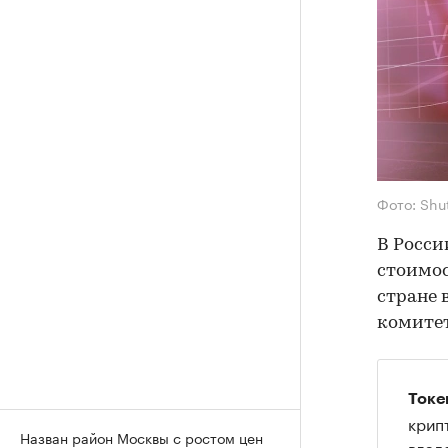
Фото: Shu
В Росси
стоимос
стране 
комитет
Ток
крип
Назван район Москвы с ростом цен
влад