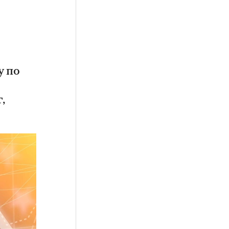
у по
,