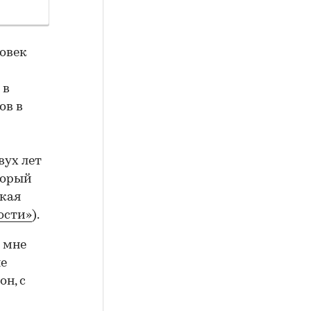
ловек
 в
ов в
вух лет
торый
акая
ости»
).
о мне
не
н, с