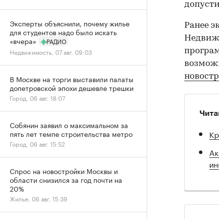
допусти
Эксперты объяснили, почему жилье
Ранее э
для студентов надо было искать
Недвижи
«вчера»
РАДИО
програм
Недвижимость, 07 авг, 09:03
возмож
новостр
В Москве на торги выставили палаты
допетровской эпохи дешевле трешки
Город, 06 авг, 18:07
Чита
Собянин заявил о максимальном за
Кр
пять лет темпе строительства метро
Город, 06 авг, 15:52
Ак
ин
Спрос на новостройки Москвы и
области снизился за год почти на
20%
Жилье, 06 авг, 15:39