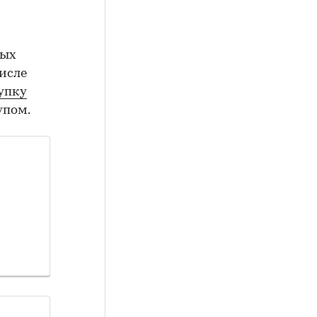
ных
числе
упку
упом.