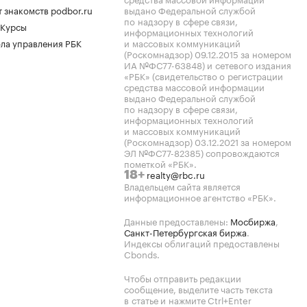
 знакомств podbor.ru
выдано Федеральной службой
по надзору в сфере связи,
 Курсы
информационных технологий
ла управления РБК
и массовых коммуникаций
(Роскомнадзор) 09.12.2015 за номером
ИА №ФС77-63848) и сетевого издания
«РБК» (свидетельство о регистрации
средства массовой информации
выдано Федеральной службой
по надзору в сфере связи,
информационных технологий
и массовых коммуникаций
(Роскомнадзор) 03.12.2021 за номером
ЭЛ №ФС77-82385) сопровождаются
пометкой «РБК».
realty@rbc.ru
18+
Владельцем сайта является
информационное агентство «РБК».
Данные предоставлены:
Мосбиржа
,
Санкт-Петербургская биржа
.
Индексы облигаций предоставлены
Cbonds.
Чтобы отправить редакции
сообщение, выделите часть текста
в статье и нажмите Ctrl+Enter