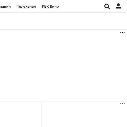
пании
Телеканал
РБК Вино
ациональные проекты
Город
аншизы
Газета
ка
Бизнес