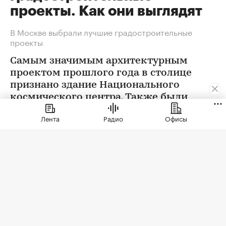
проекты. Как они выглядят
В Москве выбрали лучшие градостроительные
проекты
Самым значимым архитектурным
проектом прошлого года в столице
признано здание Национального
космического центра. Также были
определены победители еще в 12
Лента
Радио
Офисы
номинациях