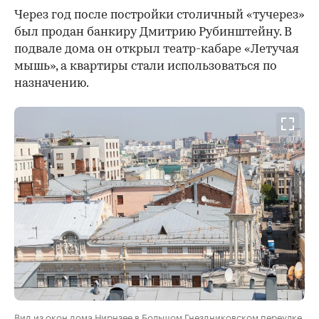
Через год после постройки столичный «тучерез»
был продан банкиру Дмитрию Рубинштейну. В
подвале дома он открыл театр-кабаре «Летучая
мышь», а квартиры стали использоваться по
назначению.
Вид из окон дома Нирнзее в Большом Гнездниковском переулке.