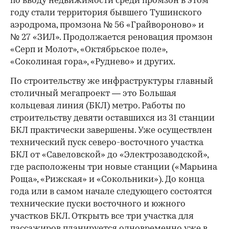
по вводу недвижимости среди промзон в этом
году стали территория бывшего Тушинского
аэродрома, промзона № 56 «Грайвороново» и
№ 27 «ЗИЛ». Продолжается реновация промзон
«Серп и Молот», «Октябрьское поле»,
«Соколиная гора», «Руднево» и других.
По строительству же инфраструктуры главный
столичный мегапроект — это Большая
кольцевая линия (БКЛ) метро. Работы по
строительству девяти оставшихся из 31 станции
БКЛ практически завершены. Уже осуществлен
технический пуск северо-восточного участка
БКЛ от «Савеловской» до «Электрозаводской»,
где расположены три новые станции («Марьина
Роща», «Рижская» и «Сокольники»). До конца
года или в самом начале следующего состоятся
технические пуски восточного и южного
участков БКЛ. Открыть все три участка для
пассажиров планируется одновременно уже в