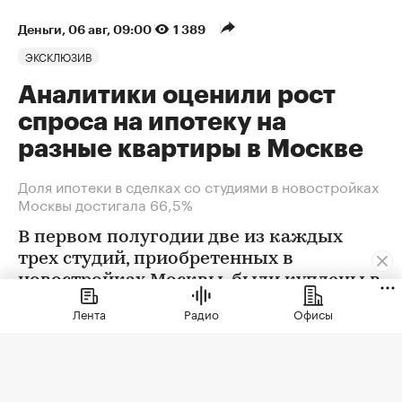
Деньги
⁠,
06 авг, 09:00
1 389
ЭКСКЛЮЗИВ
Аналитики оценили рост
спроса на ипотеку на
разные квартиры в Москве
Доля ипотеки в сделках со студиями в новостройках
Москвы достигала 66,5%
В первом полугодии две из каждых
трех студий, приобретенных в
новостройках Москвы, были куплены в
ипотеку. В сегменте трешек ипотечных
Лента
Радио
Офисы
сделок менее половины, а среди
четырехкомнатных квартир — лишь
около четверти