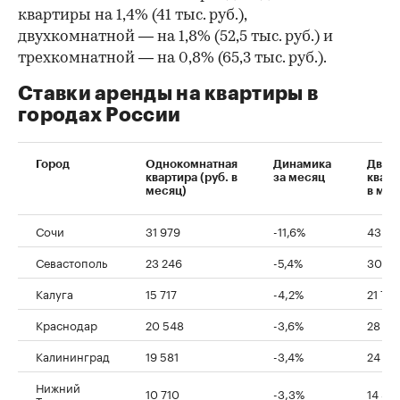
квартиры на 1,4% (41 тыс. руб.),
двухкомнатной — на 1,8% (52,5 тыс. руб.) и
трехкомнатной — на 0,8% (65,3 тыс. руб.).
Ставки аренды на квартиры в
городах России
Город
Однокомнатная
Динамика
Двух
квартира (руб. в
за месяц
кварт
месяц)
в мес
Сочи
31 979
-11,6%
43 78
Севастополь
23 246
-5,4%
30 01
Калуга
15 717
-4,2%
21 76
Краснодар
20 548
-3,6%
28 05
Калининград
19 581
-3,4%
24 56
Нижний
10 710
-3,3%
14 82
Тагил