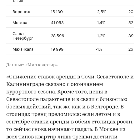
Воронеж
15 130
-2,5%
20 44
Москва
41 053
-1,4%
52 59
Санкт-
28 596
-1,2%
39 77
Петербург
Махачкала
19 999
-1%
26 46
Данные: «Мир квартир»
«Снижение ставок аренды в Сочи, Севастополе и
Калининграде связано с окончанием
курортного сезона. Кроме того, цены в
Севастополе падают еще и в связи с близостью
боевых действий, так же как и в Белгороде. В
столицах тренд преломился: если летом и в
сентябре ставки аренды в обеих столицах росли,
то сейчас снова начинают падать. В Москве из
всех типов квартир лишь трешки достигли