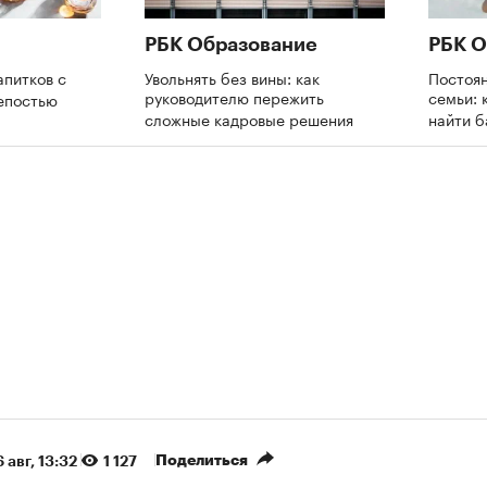
РБК Образование
РБК О
апитков с
Увольнять без вины: как
Постоя
руководителю пережить
семьи: 
репостью
сложные кадровые решения
найти 
Поделиться
 авг, 13:32
1 127