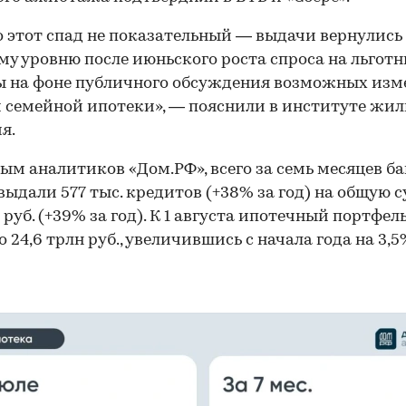
 этот спад не показательный — выдачи вернулись
му уровню после июньского роста спроса на льгот
ы на фоне публичного обсуждения возможных изм
 семейной ипотеки», — пояснили в институте жи
я.
ым аналитиков «Дом.РФ», всего за семь месяцев ба
выдали 577 тыс. кредитов (+38% за год) на общую 
н руб. (+39% за год). К 1 августа ипотечный портфел
 24,6 трлн руб., увеличившись с начала года на 3,5