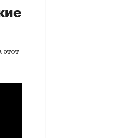
кие
а этот