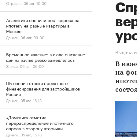
Отрасль, 06 авг, 10:00
Спр
ве
Аналитики оценили рост спроса на
ипотеку на разные квартиры в
Москве
ур
Деньги, 06 авг, 09:00
Выдача и
Временное явление: в июле снижение
цен на жилье резко замедлилось
В июн
Жилье, 06 авг, 06:00
на фо
ипоте
ЦБ оценил ставки проектного
финансирования для застройщиков
состо
России
Деньги, 05 авг, 18:13
«Домклик» отметил
перераспределение ипотечного
спроса в сторону вторички
Деньги, 05 авг, 15:13