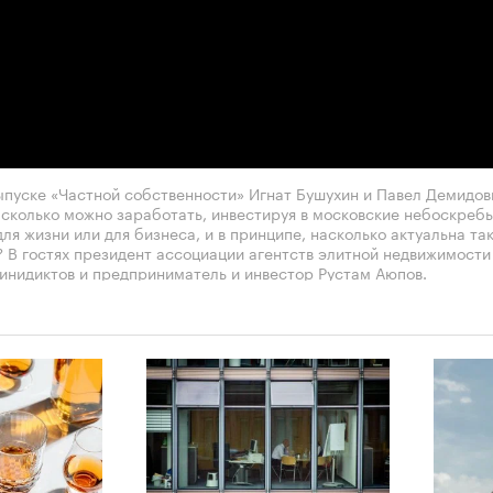
ыпуске «Частной собственности» Игнат Бушухин и Павел Демидов
 сколько можно заработать, инвестируя в московские небоскребы
ля жизни или для бизнеса, и в принципе, насколько актуальна так
? В гостях президент ассоциации агентств элитной недвижимост
инидиктов и предприниматель и инвестор Рустам Аюпов.