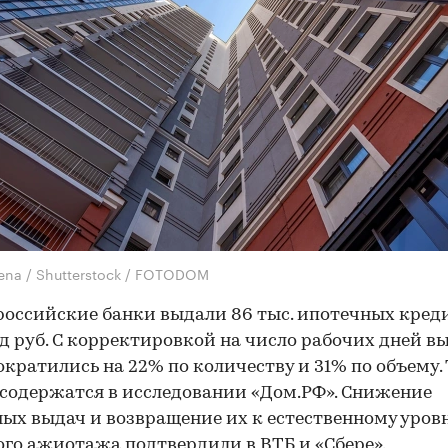
lena / Shutterstock / FOTODOM
российские банки выдали 86 тыс. ипотечных кред
д руб. С корректировкой на число рабочих дней в
ократились на 22% по количеству и 31% по объему.
содержатся в исследовании «Дом.РФ». Снижение
ых выдач и возвращение их к естественному уров
го ажиотажа подтвердили в ВТБ и «Сбере».