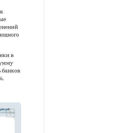
 к
ные
енений
лищного
нки в
сумму
ь банков
%.