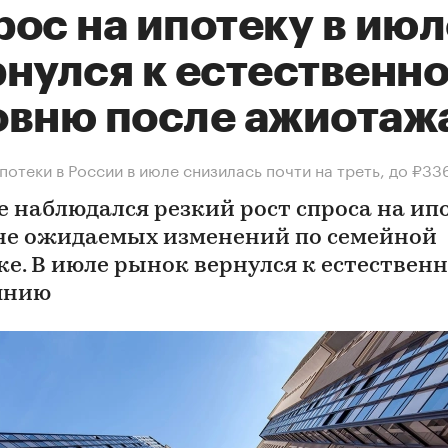
ос на ипотеку в июл
рнулся к естественн
овню после ажиотаж
потеки в России в июле снизилась почти на треть, до ₽33
е наблюдался резкий рост спроса на ип
не ожидаемых изменений по семейной
ке. В июле рынок вернулся к естествен
янию