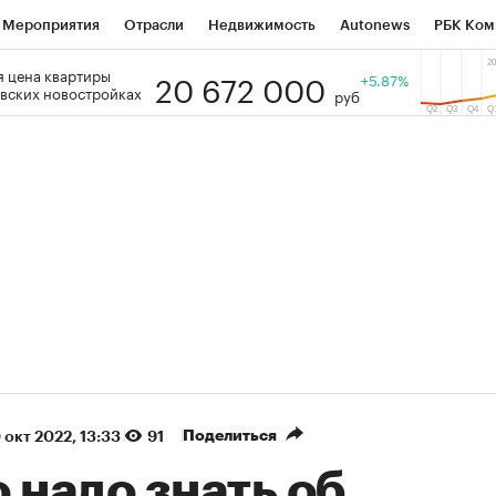
Мероприятия
Отрасли
Недвижимость
Autonews
РБК Ком
20 672 000
 цена квартиры
 РБК
РБК Образование
РБК Курсы
РБК Life
+5.87%
Тренды
Виз
вских новостройках
руб
ь
Крипто
РБК Бизнес-среда
Дискуссионный клуб
Исследо
зета
Спецпроекты СПб
Конференции СПб
Спецпроекты
кономика
Бизнес
Технологии и медиа
Финансы
Рынок на
(+87,48%)
(+30,42%)
5 450
АФК «Система» ₽12
Купить
К
 ПСБ к 29.07.27
прогноз БКС к 15.07.27
Поделиться
 окт 2022, 13:33
91
 надо знать об