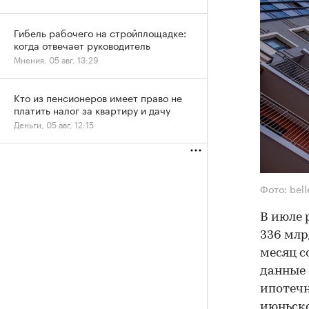
Гибель рабочего на стройплощадке:
когда отвечает руководитель
Мнения, 05 авг, 13:29
Кто из пенсионеров имеет право не
платить налог за квартиру и дачу
Деньги, 05 авг, 12:15
Фото: bel
В июле 
336 млр
месяц с
данные 
ипотечн
июньско