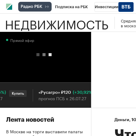
Подписка на РБК
Инвестиции
НЕДВИЖИМОСТЬ
Средняя
РБК Вино
Спорт
Школа управления
в моско
Национальные проекты
Город
Стил
Прямой эфир
Кредитные рейтинги
Франшизы
Га
Проверка контрагентов
Политика
Э
(+30,92%)
«Русагро» ₽120
Ozon ₽
Купить
Купить
прогноз ПСБ к 26.07.27
прогноз
Лента новостей
Деньги
⁠,
10
В Москве на торги выставили палаты
Что