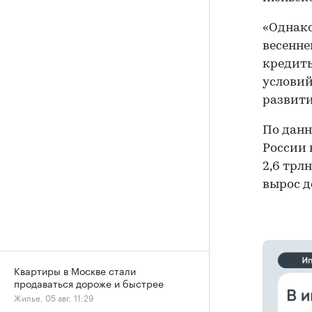
«Однако
весенне
кредит
условий
развити
По данн
России 
2,6 трл
вырос до
Квартиры в Москве стали
продаваться дороже и быстрее
Жилье, 05 авг, 11:29