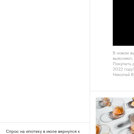
В новом в
выясняют,
Покупать д
2022 году
Николай В
Спрос на ипотеку в июле вернулся к