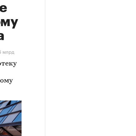
е
ому
а
6 млрд
отеку
ному