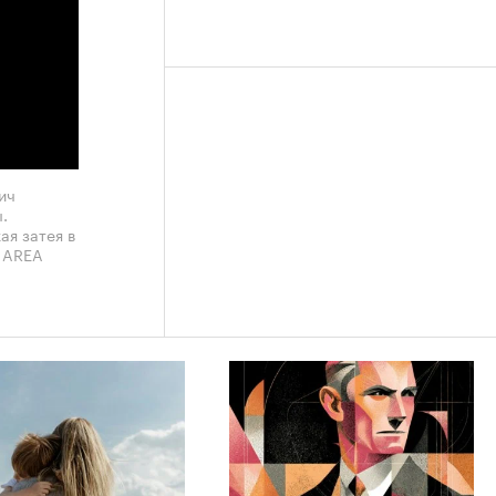
ич
.
ая затея в
и AREA