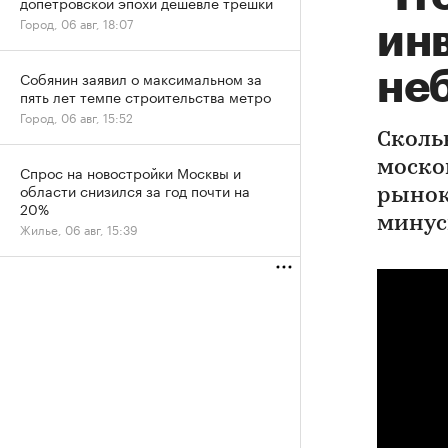
допетровской эпохи дешевле трешки
Город, 06 авг, 18:07
ин
не
Собянин заявил о максимальном за
пять лет темпе строительства метро
Город, 06 авг, 15:52
Сколь
моско
Спрос на новостройки Москвы и
области снизился за год почти на
рынок
20%
минус
Жилье, 06 авг, 15:39