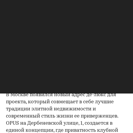
вывода новых проектов на рынок. Одной из
таких премьер стал
клубный дом OPUS
: проект
класса де-люкс с одноименным бизнес-центром
в составе. Он сразу запомнился игрокам рынка и
потенциальным покупателям своей необычной
архитектурой — но, помимо эстетической
оболочки, открывает искусно проработанное
содержание. «РБК-Недвижимость» рассказывает
о новом архитектурном арт-объекте
Дербеневской улицы — и представляет, какой
образ жизни выбирают для себя будущие
резиденты OPUS.
В Москве появился новый адрес де-люкс для
проекта, который совмещает в себе лучшие
традиции элитной недвижимости и
современный стиль жизни ее приверженцев.
OPUS на Дербеневской улице, 1, создается в
единой концепции, где приватность клубной