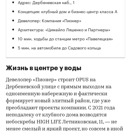
Адрес: Дербеневская наб., 1
Концепция: клубный дом и бизнес-центр класса А
Девелопер: Компания «Пионер»
Архитектура: «Цимайло Ляшенко и Партнеры»
10 мин. ходьбы до станции метро «Павелецкая»
00:00
/
00:00
5 мин. на автомобиле до Садового кольца
Жизнь в центре у воды
Девелопер «Пионер» строит OPUS на
Дербеневской улице с прямым выходом на
одноименную набережную и фактически
формирует новый элитный район, где уже
преобладают проекты компании. С 2021 года
неподалеку от клубного дома возводятся
небоскребы HIGH LIFE Летниковская, 11, — не
менее смелый и яркий проект, но совсем в иной