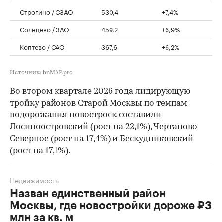
Строгино / СЗАО
530,4
+7,4%
Солнцево / ЗАО
459,2
+6,9%
Коптево / САО
367,6
+6,2%
Источник: bnMAP.pro
Во втором квартале 2026 года лидирующую
тройку районов Старой Москвы по темпам
подорожания новостроек
составили
Лосиноостровский (рост на 22,1%), Чертаново
Северное (рост на 17,4%) и Бескудниковский
(рост на 17,1%).
Недвижимость
Назван единственный район
Москвы, где новостройки дороже ₽3
млн за кв. м