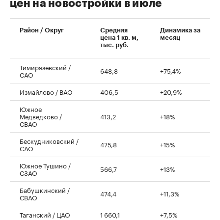
цен на новостройки в июле
00:00
/
00:00
Район / Округ
Средняя
Динамика за
цена 1 кв. м,
месяц
тыс. руб.
Тимирязевский /
648,8
+75,4%
САО
Измайлово / ВАО
406,5
+20,9%
Южное
Медведково /
413,2
+18%
СВАО
Бескудниковский /
475,8
+15%
САО
Южное Тушино /
566,7
+13%
СЗАО
Бабушкинский /
474,4
+11,3%
СВАО
Таганский / ЦАО
1 660,1
+7,5%