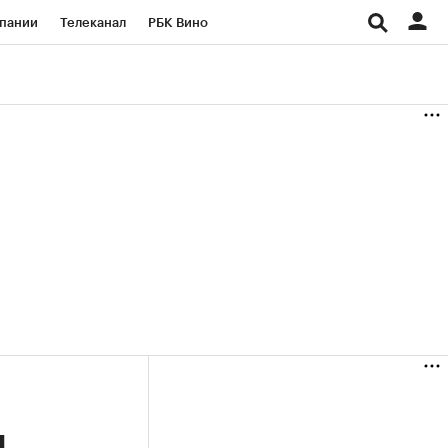
пании
Телеканал
РБК Вино
ациональные проекты
Город
аншизы
Газета
ка
Бизнес
и