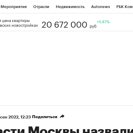
Мероприятия
Отрасли
Недвижимость
Autonews
РБК Ком
20 672 000
 цена квартиры
Образование
РБК Курсы
РБК Life
Тренды
+5.87%
Визионеры
Н
вских новостройках
руб
Дискуссионный клуб
Исследования
Кредитные рейтинги
Фр
Спецпроекты
Проверка контрагентов
Политика
Экономи
к наличной валюты
Поделиться
 сен 2022, 12:23
асти Москвы назвал