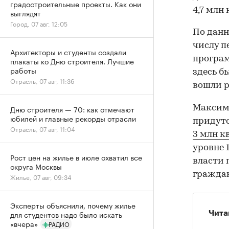
градостроительные проекты. Как они
4,7 млн 
выглядят
Город, 07 авг, 12:05
По дан
числу п
Архитекторы и студенты создали
програм
плакаты ко Дню строителя. Лучшие
работы
здесь б
Отрасль, 07 авг, 11:36
вошли р
Максима
Дню строителя — 70: как отмечают
юбилей и главные рекорды отрасли
придутс
Отрасль, 07 авг, 11:04
3 млн кв
уровне 
Рост цен на жилье в июле охватил все
власти 
округа Москвы
граждан
Жилье, 07 авг, 09:34
Эксперты объяснили, почему жилье
для студентов надо было искать
Чита
«вчера»
РАДИО