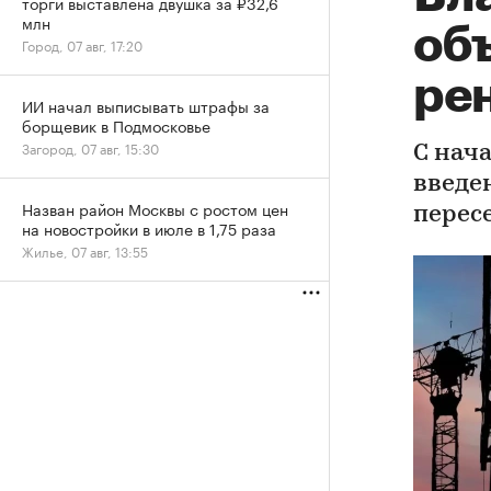
торги выставлена двушка за ₽32,6
млн
об
Город, 07 авг, 17:20
рен
ИИ начал выписывать штрафы за
борщевик в Подмосковье
Загород, 07 авг, 15:30
С нач
введе
Назван район Москвы с ростом цен
перес
на новостройки в июле в 1,75 раза
Жилье, 07 авг, 13:55