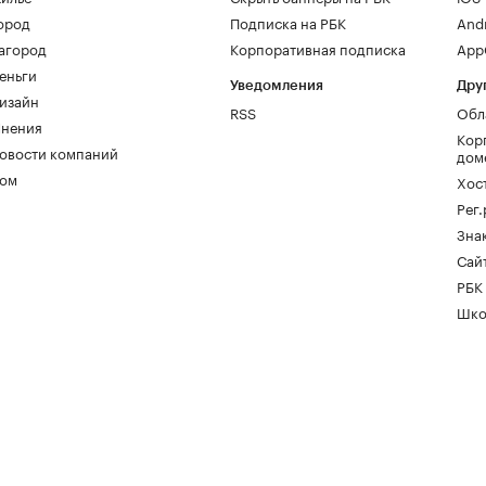
ород
Подписка на РБК
And
агород
Корпоративная подписка
AppG
еньги
Уведомления
Дру
изайн
RSS
Обл
нения
Кор
овости компаний
дом
ом
Хос
Рег
Зна
Сайт
РБК
Шко