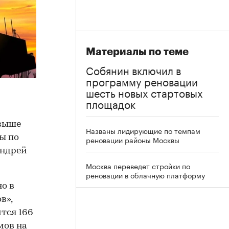
Материалы по теме
Собянин включил в
программу реновации
шесть новых стартовых
площадок
свыше
Названы лидирующие по темпам
цы по
реновации районы Москвы
Андрей
Москва переведет стройки по
реновации в облачную платформу
о в
в»,
ится 166
мов на