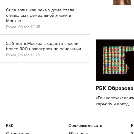
Сила воды: как река у дома стала
символом премиальной жизни в
Москве
Город, 06 авг, 13:05
За 9 лет в Москве в кадастр внесли
более 500 новостроек по реновации
Город, 06 авг, 12:25
РБК Образова
«Ген успеха»: влия
карьеру и доход
РБК
Социальные сети
Р
О компании
ВКонтакте
Ж