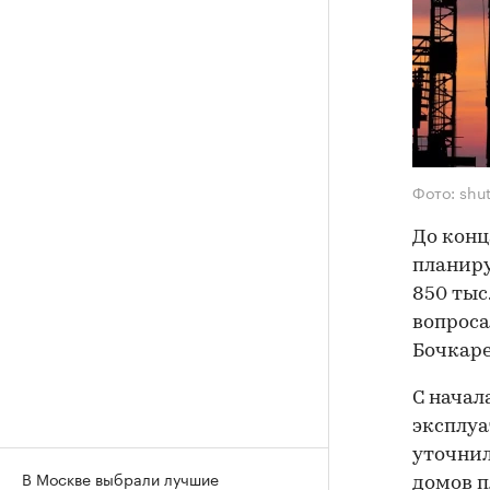
Фото: shu
До конц
планиру
850 тыс
вопроса
Бочкаре
С начал
эксплуа
уточнил
В Москве выбрали лучшие
домов п