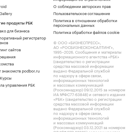
roid
О соблюдении авторских прав
allery
Пользовательское соглашение
Политика в отношении обработки
гие продукты РБК
персональных данных
ако для бизнеса
Политика обработки файлов cookie
поративный регистратор
енов
© ООО «БИЗНЕСПРЕСС»,
АО «РОСБИЗНЕСКОНСАЛТИНГ»,
тинг сайтов
1995–2026
. Сообщения и материалы
.решения
информационного агентства «РБК»
(свидетельство о регистрации
комства
средства массовой информации
 знакомств podbor.ru
выдано Федеральной службой
по надзору в сфере связи,
 Курсы
информационных технологий
ла управления РБК
и массовых коммуникаций
(Роскомнадзор) 09.12.2015 за номером
ИА №ФС77-63848) и сетевого издания
«РБК» (свидетельство о регистрации
средства массовой информации
выдано Федеральной службой
по надзору в сфере связи,
информационных технологий
и массовых коммуникаций
(Роскомнадзор) 03.12.2021 за номером
ЭЛ №ФС77-82385) сопровождаются