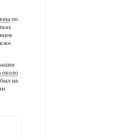
сквы
по
мках
нцев
акже
вации
 около
 был на
ии