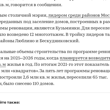
кв. м, говорится в сообщении.
ным столичной мэрии,
лидером среди районов Мо
ереданных под заселение домов, построенных в ра
мы реновации, являются Кузьминки. Для переселе
ыло возведено 12 многоэтажек. В тройку лидеров т
айоны Люблино и Бескудниковский.
льные объемы строительства по программе рено
я на 2025–2026 годы, когда
планируется возводить
. м
жилья в год. По итогам 2021-го этот показатель
1 млн «квадратов». За пять лет программы реновац
построили 2,6 млн кв. м жилья, переселили 65 тыс.
, было снесено 110 домов.
йте также: