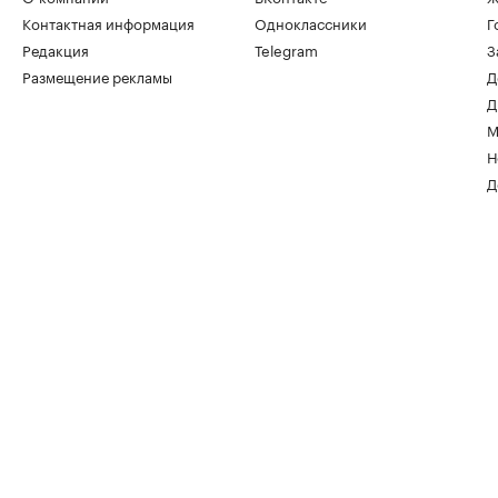
Контактная информация
Одноклассники
Г
Редакция
Telegram
З
Размещение рекламы
Д
Д
М
Н
Д