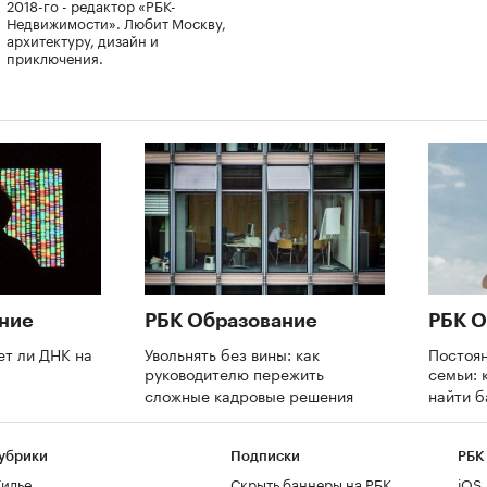
2018-го - редактор «РБК-
Недвижимости». Любит Москву,
архитектуру, дизайн и
приключения.
ние
РБК Образование
РБК О
ет ли ДНК на
Увольнять без вины: как
Постоя
руководителю пережить
семьи: 
сложные кадровые решения
найти 
убрики
Подписки
РБК
илье
Скрыть баннеры на РБК
iOS