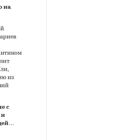
о на
ой
нариев
рантином
елит
ли,
ию из
ний
е с
 и
ещей…