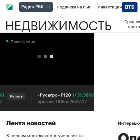
Подписка на РБК
Инвестиции
НЕДВИЖИМОСТЬ
Средняя
РБК Вино
Спорт
Школа управления
в моско
Национальные проекты
Город
Стил
Прямой эфир
Кредитные рейтинги
Франшизы
Га
Проверка контрагентов
Политика
Э
(+31,38%)
«Русагро» ₽120
Ozon ₽5
Купить
Купить
прогноз ПСБ к 26.07.27
прогноз П
Лента новостей
Интервью
В первом московском «тучерезе» на
Ол