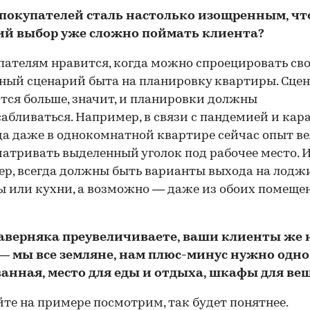
 покупателей сталь настолько изощренным, чт
й выбор уже сложно поймать клиента?
ателям нравится, когда можно спроецировать св
ый сценарий быта на планировку квартиры. Сце
тся больше, значит, и планировки должны
абливаться. Например, в связи с пандемией и ка
да даже в однокомнатной квартире сейчас опыт в
атривать выделенный уголок под рабочее место. И
р, всегда должны быть варианты выхода на лодж
 или кухни, а возможно — даже из обоих помеще
аверняка преувеличиваете, ваши клиенты же н
 — мы все земляне, нам плюс-минус нужно одно
 ванная, место для еды и отдыха, шкафы для в
те на примере посмотрим, так будет понятнее.