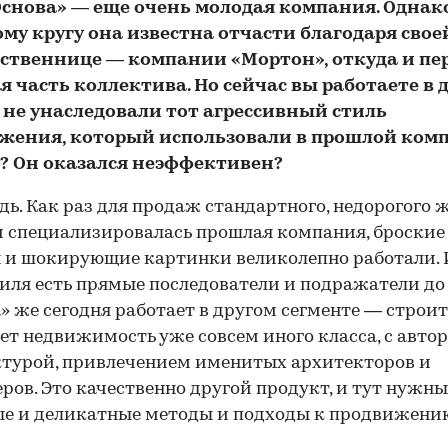
Основа» — еще очень молодая компания. Однак
му кругу она известна отчасти благодаря свое
ственнице — компании «Мортон», откуда и пе
 часть коллектива. Но сейчас вы работаете в 
 не унаследовали тот агрессивный стиль
жения, который использовали в прошлой ком
? Он оказался неэффективен?
ь. Как раз для продаж стандартного, недорогого ж
и специализировалась прошлая компания, броские
 и шокирующие картинки великолепно работали. 
тиля есть прямые последователи и подражатели до 
» же сегодня работает в другом сегменте — строит
ет недвижимость уже совсем иного класса, с авто
турой, привлечением именитых архитекторов и
ров. Это качественно другой продукт, и тут нужны
е и деликатные методы и подходы к продвижени