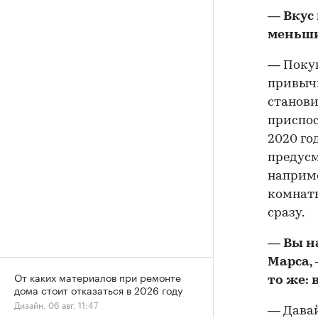
— Вкус
меньши
— Покуп
привычн
станови
приспос
2020 го
предусм
наприме
комнаты
сразу.
— Вы н
Марса,
От каких материалов при ремонте
то же:
дома стоит отказаться в 2026 году
Дизайн, 06 авг, 11:47
— Давай