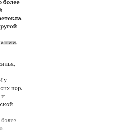
о более
й
ретекла
другой
пании.
илья,
И у
сих пор.
 и
рской
 более
ю.