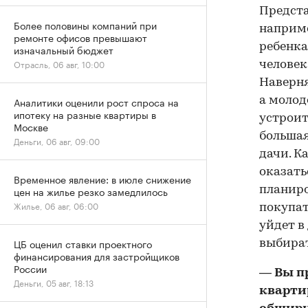
Предста
Более половины компаний при
наприме
ремонте офисов превышают
ребенка
изначальный бюджет
Отрасль, 06 авг, 10:00
человек
Наверня
а молод
Аналитики оценили рост спроса на
ипотеку на разные квартиры в
устроит
Москве
большая
Деньги, 06 авг, 09:00
дачи. К
оказать
Временное явление: в июле снижение
планиро
цен на жилье резко замедлилось
Жилье, 06 авг, 06:00
покупат
уйдет в
ЦБ оценил ставки проектного
выбират
финансирования для застройщиков
России
— Вы пр
Деньги, 05 авг, 18:13
кварти