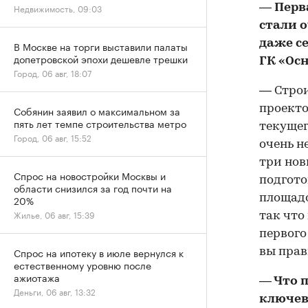
— Перва
Недвижимость, 09:03
стали 
даже с
В Москве на торги выставили палаты
допетровской эпохи дешевле трешки
ГК «Осн
Город, 06 авг, 18:07
— Строи
проекто
Собянин заявил о максимальном за
пять лет темпе строительства метро
текущег
Город, 06 авг, 15:52
очень н
три нов
Спрос на новостройки Москвы и
подгото
области снизился за год почти на
площадо
20%
Жилье, 06 авг, 15:39
так что
первого
Спрос на ипотеку в июле вернулся к
вы прав
естественному уровню после
ажиотажа
— Что 
Деньги, 06 авг, 13:32
ключев