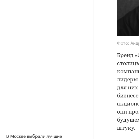
Фото: Ан
Бренд «
столицы
компани
лидеры 
для них
бизнесе
акционе
они про
будущем
штуку.
В Москве выбрали лучшие