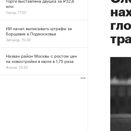
торги выставлена двушка за ₽32,6
млн
нах
Город, 17:20
гл
ИИ начал выписывать штрафы за
борщевик в Подмосковье
тр
Загород, 15:30
Назван район Москвы с ростом цен
на новостройки в июле в 1,75 раза
Жилье, 13:55