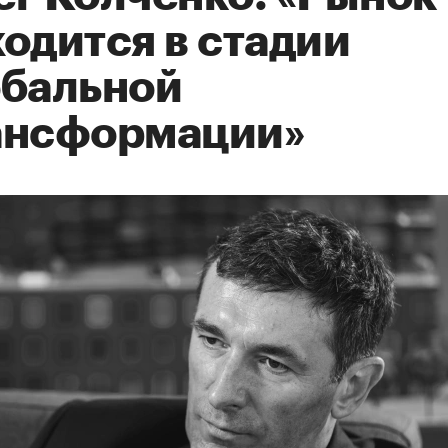
одится в стадии
обальной
ансформации»