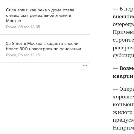
Сила воды: как река у дома стала
— В пер
символом премиальной жизни в
внешние
Москве
очередь
Город, 06 авг, 13:05
Причем 
строите
За 9 лет в Москве в кадастр внесли
более 500 новостроек по реновации
рассроч
Город, 06 авг, 12:25
субсиди
— Возм
кварти
— Опера
хорошем
конъюнк
жилого 
предус
Наприме