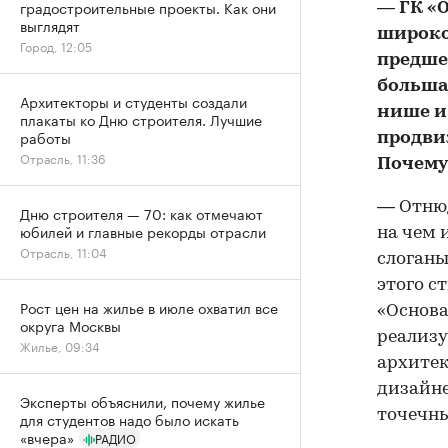
градостроительные проекты. Как они
— ГК «
выглядят
широко
Город, 12:05
предше
большая
Архитекторы и студенты создали
нише и
плакаты ко Дню строителя. Лучшие
работы
продви
Отрасль, 11:36
Почему
— Отнюд
Дню строителя — 70: как отмечают
юбилей и главные рекорды отрасли
на чем 
Отрасль, 11:04
слоганы
этого с
Рост цен на жилье в июле охватил все
«Основа
округа Москвы
реализу
Жилье, 09:34
архитек
дизайне
Эксперты объяснили, почему жилье
точечны
для студентов надо было искать
«вчера»
РАДИО