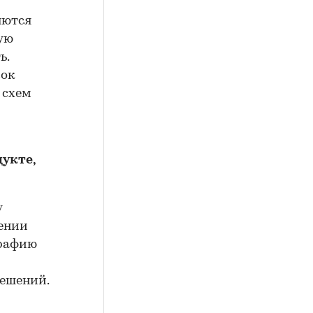
яются
вую
ь.
вок
 схем
укте,
у
нении
графию
ешений.