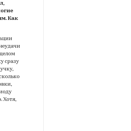
л,
ногие
м. Как
зации
 неудачи
 целом
у сразу
учку,
сколько
овки,
риоду
 Хотя,