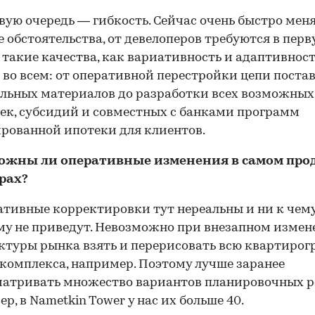
вую очередь — гибкость. Сейчас очень быстро мен
 обстоятельства, от девелоперов требуются в пер
 такие качества, как вариативность и адаптивност
во всем: от оперативной перестройки цепи поста
льных материалов до разработки всех возможных
ек, субсидий и совместных с банками программ
рованной ипотеки для клиентов.
ожны ли оперативные изменения в самом прод
рах?
тивные корректировки тут нереальны и ни к чем
у не приведут. Невозможно при внезапном изме
туры рынка взять и перерисовать всю квартиро
комплекса, например. Поэтому лучше заранее
матривать множество вариантов планировочных р
р, в Nametkin Tower у нас их больше 40.