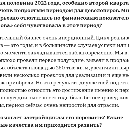
я половина 2022 года, особенно второй кварта
очень непростым периодом для девелоперов. М
ерьезно откатились по финансовым показателя
ова» себя чувствовала в этот период?
тельный бизнес очень инерционный. Цикл реали
в — это годы, и в большинстве случаев успехи или
о момента закладываются заблаговременно. Мы в
еплохо провели первое полугодие: вывели в продаж
ых объекта площадью 250 тыс кв. м, увеличили выр
вили несколько проектов для реализации и еще не
к приобрели. Но это результат двухлетней подгот
00:00
/
00:00
 полностью относить это достижение именно к пе
 полугодия нынешнего года было бы несправедливо.
ы, период сейчас очень непростой для отрасли.
помогает застройщикам его пережить? Какие
ые качества им приходится развить?