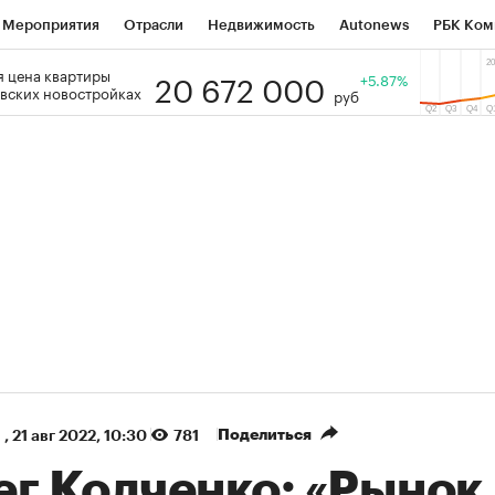
Мероприятия
Отрасли
Недвижимость
Autonews
РБК Ком
20 672 000
 цена квартиры
 РБК
РБК Образование
РБК Курсы
РБК Life
+5.87%
Тренды
Виз
вских новостройках
руб
ь
Крипто
РБК Бизнес-среда
Дискуссионный клуб
Исследо
зета
Спецпроекты СПб
Конференции СПб
Спецпроекты
кономика
Бизнес
Технологии и медиа
Финансы
Рынок на
(+90,79%)
(+35%)
 450
АФК «Система» ₽12
Купить
Купит
СБ к 29.07.27
прогноз БКС к 15.07.27
Поделиться
,
21 авг 2022, 10:30
781
ег Колченко: «Рынок