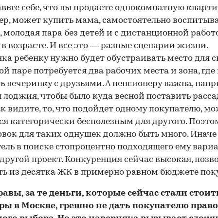
вьте себе, что вы продаете однокомнатную квартир
р, может купить мама, самостоятельно воспиты
, молодая пара без детей и с дистанционной работ
 в возрасте. И все это — разные сценарии жизни.
ка ребенку нужно будет обустраивать место для сн
ой паре потребуется два рабочих места и зона, гд
ь вечеринку с друзьями. А пенсионеру важна, напр
 лоджия, чтобы было куда весной поставить расса
ак видите, то, что подойдет одному покупателю, м
ся категорически бесполезным для другого. Поэто
вок для таких однушек должно быть много. Иначе
ель в поиске стопроцентно подходящего ему вари
 другой проект. Конкуренция сейчас высокая, позв
ь из десятка ЖК в примерно равном бюджете пок
авы, за те деньги, которые сейчас стали стоит
ры в Москве, грешно не дать покупателю право