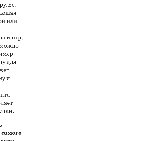
у. Ее,
вающая
ой или
а и игр,
е можно
имер,
ду для
ожет
му и
анта
оляет
упки.
ь
 самого