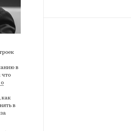
троек
панию в
 что
 о
 как
нять в
 за