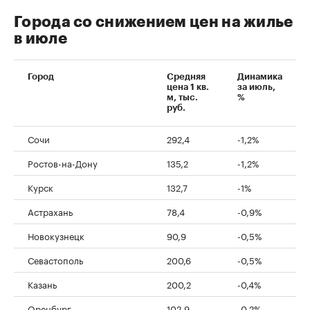
Города со снижением цен на жилье
в июле
Город
Средняя
Динамика
цена 1 кв.
за июль,
м, тыс.
%
руб.
Сочи
292,4
-1,2%
Ростов-на-Дону
135,2
-1,2%
Курск
132,7
-1%
Астрахань
78,4
-0,9%
Новокузнецк
90,9
-0,5%
Севастополь
200,6
-0,5%
Казань
200,2
-0,4%
Оренбург
102,9
-0,2%