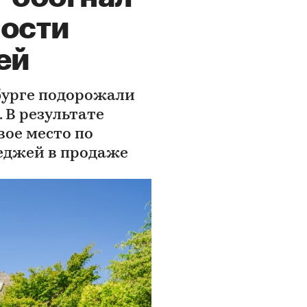
мости
ей
рбурге подорожали
. В результате
вое место по
еджей в продаже