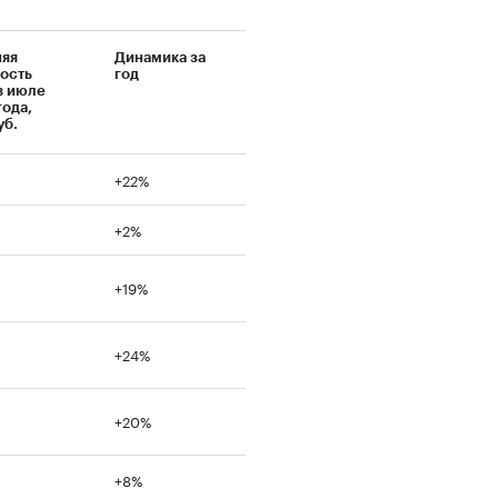
яя
Динамика за
ость
год
в июле
года,
уб.
+22%
+2%
+19%
+24%
+20%
+8%