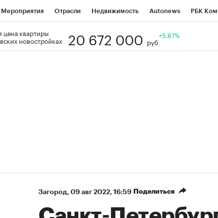
Мероприятия
Отрасли
Недвижимость
Autonews
РБК Ком
20 672 000
 цена квартиры
Образование
РБК Курсы
РБК Life
Тренды
+5.87%
Визионеры
Н
вских новостройках
руб
Дискуссионный клуб
Исследования
Кредитные рейтинги
Фр
Спецпроекты
Проверка контрагентов
Политика
Экономи
к наличной валюты
Поделиться
Загород
⁠,
09 авг 2022, 16:59
Санкт-Петербург