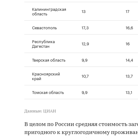
Калининградская
13
17
область
Севастополь
17,3
16,6
Республика
12,9
16
Дагестан
Тверская область
9,9
14,4
Красноярский
10,7
13,7
край
Томская область
9,9
13,1
Данные: ЦИАН
В целом по России средняя стоимость заг
пригодного к круглогодичному проживани