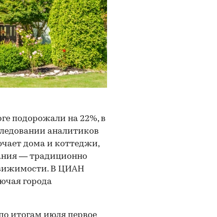
рге подорожали на 22%, в
сследовании аналитиков
ючает дома и коттеджи,
ания — традиционно
движимости. В ЦИАН
лючая города
 по итогам июля первое