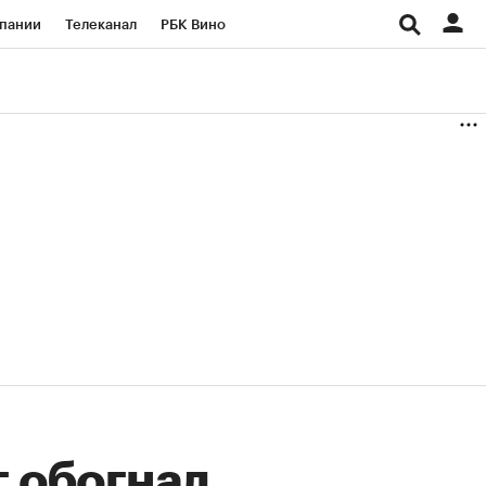
пании
Телеканал
РБК Вино
ациональные проекты
Город
аншизы
Газета
ка
Бизнес
 обогнал