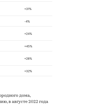
+31%
-4%
+24%
+45%
+28%
+32%
ородного дома,
ю, в августе 2022 года