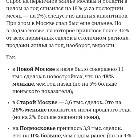
Спрос на первичное жилье Москвы и области в
целом за год снизился на 18%
(а за последний
месяц — на 1%), следует из данных аналитиков.
При этом в Москве спад был еще сильнее. Но
в Подмосковье, на которое пришлось более 45%
от всех первичных сделок в столичном регионе,
продажи жилья за год, наоборот, выросли.
Так:
в
Новой Москве
в июле было совершено 1,1
тыс. сделок в новостройках, что на
48%
меньше
, чем год назад (но на 5% больше
июньского показателя);
в
Старой Москве
— 3,6 тыс. сделок. Это на
26%
меньше
показателя июля прошлого года
00:00
/
00:00
(но на 2% больше значений июня);
на
Подмосковье
пришлось 3,9 тыс. сделок.
Это на
11% больше
, чем годом ранее (но на 4%