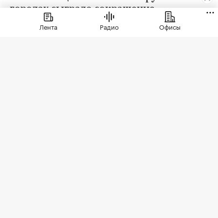
городах сыграло сокращение
предложения. В условиях
Лента
Радио
Офисы
сохраняющейся неопределенности
собственники отложили сделки. Еще
одна причина тренда — оживление
спроса
Фото: hodim / Shutterstock / FOTODOM