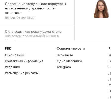
Спрос на ипотеку в июле вернулся к
естественному уровню после
ажиотажа
Деньги, 06 авг, 13:32
Сила воды: как река у дома стала
символом премиальной жизни в
Москве
Город, 06 авг, 13:05
РБК
Социальные сети
Р
О компании
ВКонтакте
Ж
Контактная информация
Одноклассники
Г
Редакция
Telegram
З
Размещение рекламы
Д
Д
М
Н
Д