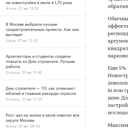
на новостройки в июле в 1,75 раза
обратив
Жилье, 07 авг, 13:55
Обычны
В Москве выбрали лучшие
эффект
градостроительные проекты. Как они
выглядят
респон
Город, 07 авг, 12:05
аргумен
квадрат
Архитекторы и студенты создали
парково
плакаты ко Дню строителя. Лучшие
работы
Еще 5% 
Отрасль, 07 авг, 11:36
Новостр
девелоп
Дню строителя — 70: как отмечают
in или 
юбилей и главные рекорды отрасли
цене. Д
Отрасль, 07 авг, 11:04
застрой
исследо
Рост цен на жилье в июле охватил все
округа Москвы
Максим
Жилье, 07 авг, 09:34