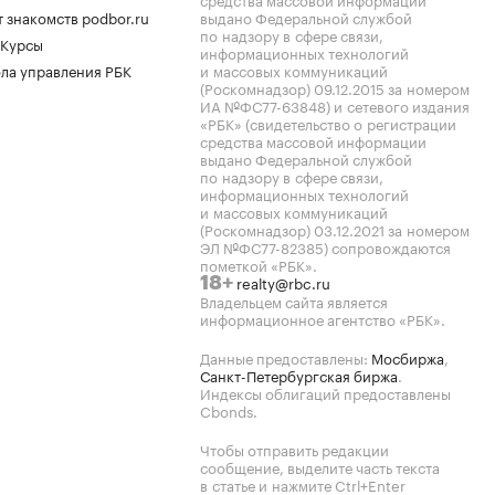
 знакомств podbor.ru
выдано Федеральной службой
по надзору в сфере связи,
 Курсы
информационных технологий
ла управления РБК
и массовых коммуникаций
(Роскомнадзор) 09.12.2015 за номером
ИА №ФС77-63848) и сетевого издания
«РБК» (свидетельство о регистрации
средства массовой информации
выдано Федеральной службой
по надзору в сфере связи,
информационных технологий
и массовых коммуникаций
(Роскомнадзор) 03.12.2021 за номером
ЭЛ №ФС77-82385) сопровождаются
пометкой «РБК».
realty@rbc.ru
18+
Владельцем сайта является
информационное агентство «РБК».
Данные предоставлены:
Мосбиржа
,
Санкт-Петербургская биржа
.
Индексы облигаций предоставлены
Cbonds.
Чтобы отправить редакции
сообщение, выделите часть текста
в статье и нажмите Ctrl+Enter