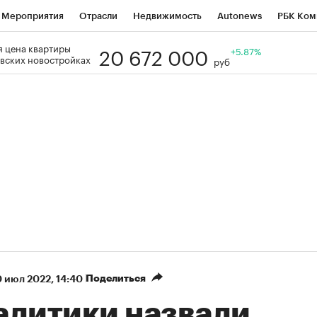
Мероприятия
Отрасли
Недвижимость
Autonews
РБК Ком
20 672 000
 цена квартиры
Образование
РБК Курсы
РБК Life
Тренды
+5.87%
Визионеры
Н
вских новостройках
руб
Дискуссионный клуб
Исследования
Кредитные рейтинги
Фр
Спецпроекты
Проверка контрагентов
Политика
Экономи
к наличной валюты
Поделиться
 июл 2022, 14:40
алитики назвали