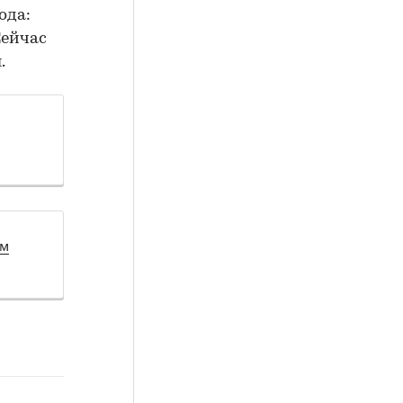
ода:
Сейчас
.
ом