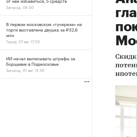
от нее избавиться, 5 средств
Загород, 09:00
гл
по
В первом московском «тучерезе» на
торги выставлена двушка за ₽32,6
млн
Мо
Город, 07 авг, 17:20
Скидк
ИИ начал выписывать штрафы за
борщевик в Подмосковье
потен
Загород, 07 авг, 15:30
ипоте