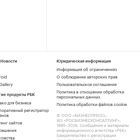
 Новости
Юридическая информация
Информация об ограничениях
roid
О соблюдении авторских прав
allery
Пользовательское соглашение
Политика в отношении обработки
гие продукты РБК
персональных данных
ако для бизнеса
Политика обработки файлов cookie
поративный регистратор
енов
© ООО «БИЗНЕСПРЕСС»,
АО «РОСБИЗНЕСКОНСАЛТИНГ»,
тинг сайтов
1995–2026
. Сообщения и материалы
.решения
информационного агентства «РБК»
(свидетельство о регистрации
комства
средства массовой информации