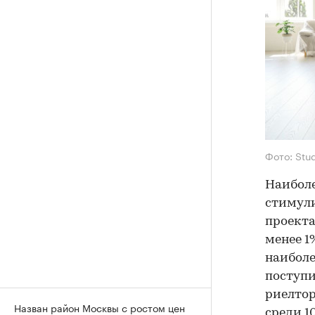
Фото: Stu
Наиболе
стимули
проекта
менее 1
наиболе
поступ
риелтор
Назван район Москвы с ростом цен
среди 1