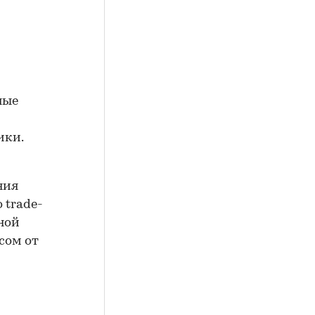
ные
ики.
ния
 trade-
ной
сом от