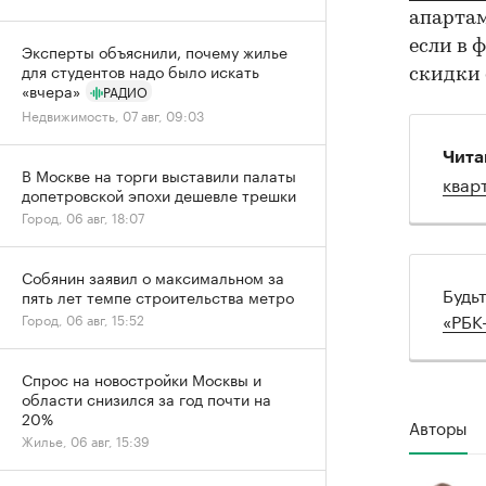
апартам
если в 
Эксперты объяснили, почему жилье
для студентов надо было искать
скидки 
«вчера»
РАДИО
Недвижимость, 07 авг, 09:03
Чита
В Москве на торги выставили палаты
квар
допетровской эпохи дешевле трешки
Город, 06 авг, 18:07
Собянин заявил о максимальном за
Будь
пять лет темпе строительства метро
«РБК
Город, 06 авг, 15:52
Спрос на новостройки Москвы и
области снизился за год почти на
20%
Авторы
Жилье, 06 авг, 15:39