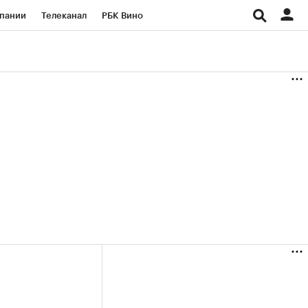
пании
Телеканал
РБК Вино
ациональные проекты
Город
аншизы
Газета
ка
Бизнес