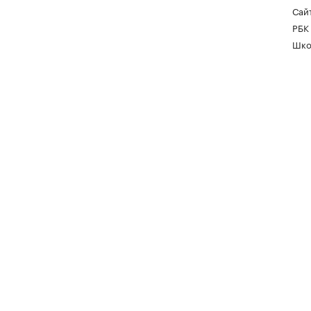
Сайт
РБК
Шко