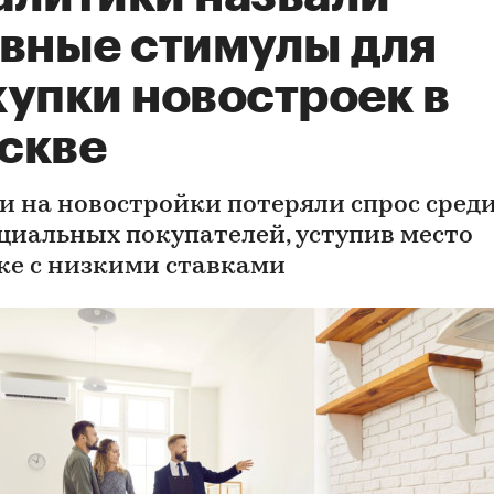
авные стимулы для
купки новостроек в
скве
и на новостройки потеряли спрос сред
циальных покупателей, уступив место
ке с низкими ставками