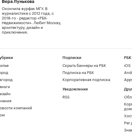
Вера Лунькова
Окончила журфак МГУ. В
журналистике с 2012 года, с
2018-го - редактор «РБК-
Недвижимости». Любит Москву,
архитектуру, дизайн и
приключения.
убрики
Подписки
РБК
илье
Скрыть баннеры на РБК
iOS
ород
Подписка на РБК
And
агород
Корпоративная подписка
AppG
еньги
Уведомления
Дру
изайн
RSS
Обл
нения
Кор
овости компаний
дом
ом
Хос
Рег
Зна