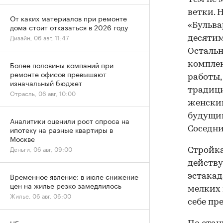
ветки. 
От каких материалов при ремонте
«Бульва
дома стоит отказаться в 2026 году
Дизайн, 06 авг, 11:47
десятим
Остальн
Более половины компаний при
комплек
ремонте офисов превышают
работы,
изначальный бюджет
традици
Отрасль, 06 авг, 10:00
женским
будущим
Аналитики оценили рост спроса на
ипотеку на разные квартиры в
Соседни
Москве
Деньги, 06 авг, 09:00
Стройка
действу
Временное явление: в июле снижение
эстакад
цен на жилье резко замедлилось
мелких 
Жилье, 06 авг, 06:00
себе пр