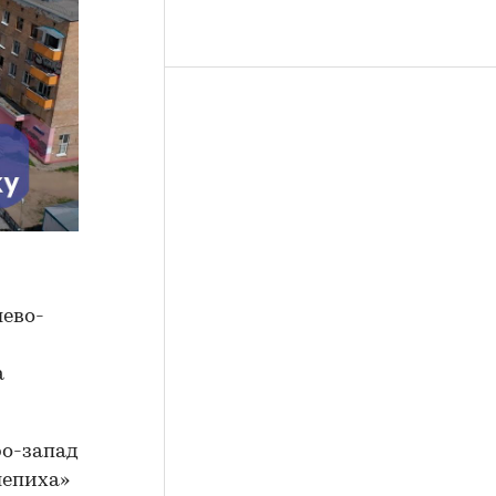
лево-
а
ро-запад
лепиха»