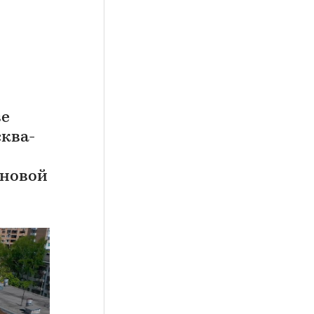
ве
сква-
 новой