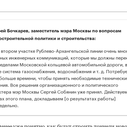
ей Бочкарев, заместитель мэра Москвы по вопросам
остроительной политики и строительства:
 втором участке Рублево-Архангельской линии очень мно
ных инженерных коммуникаций, которые мы должны пере
ределами Московской кольцевой автомобильной дороги, в
е система газоснабжения, водоснабжения и т. д. Потребу
 больше времени, чтобы принять необходимые технически
ния. Все решения организационного и политического
ктера мэр Москвы Сергей Собянин уже принял. Действуем
ах этого плана, докладываем [о результатах работы]
едельно.
менее уже понятно, как будут строить тоннели нов