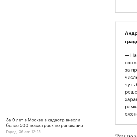
Андр
град
— На
слож
за п
числ
чуть
реше
хара
рамк
ежен
За 9 лет в Москве в кадастр внесли
более 500 новостроек по реновации
Город, 06 авг, 12:25
Тем не 