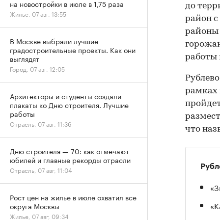
на новостройки в июле в 1,75 раза
до терр
Жилье, 07 авг, 13:55
район с
районы 
В Москве выбрали лучшие
горожан
градостроительные проекты. Как они
работы 
выглядят
Город, 07 авг, 12:05
Рублево
рамках 
Архитекторы и студенты создали
пройдет
плакаты ко Дню строителя. Лучшие
работы
размест
Отрасль, 07 авг, 11:36
что наз
Дню строителя — 70: как отмечают
юбилей и главные рекорды отрасли
Рубл
Отрасль, 07 авг, 11:04
«З
Рост цен на жилье в июле охватил все
«К
округа Москвы
Жилье, 07 авг, 09:34