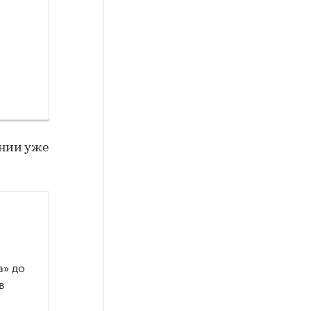
инии уже
а» до
в
,