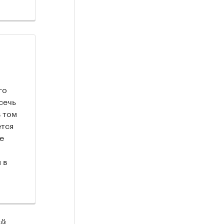
го
сечь
 том
ется
е
 в
ой