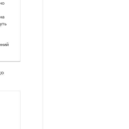
но
на
уть
ений
до