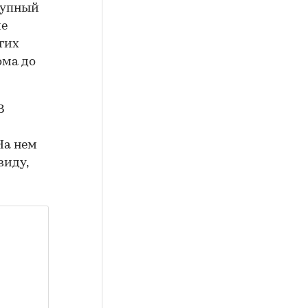
рупный
ие
гих
ома до
В
На нем
виду,