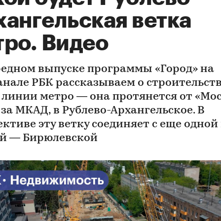
хангельская ветка
тро. Видео
редном выпуске программы «Город» на
анале РБК рассказываем о строительст
 линии метро — она протянется от «Мо
 за МКАД, в Рублево-Архангельское. В
ективе эту ветку соединяет с еще одной
й — Бирюлевской