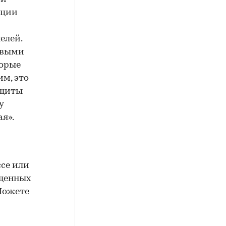
нции
елей.
овыми
торые
им, это
 щиты
у
я».
се или
ыщенных
 Можете