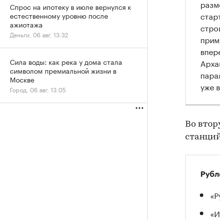
разм
Спрос на ипотеку в июле вернулся к
стар
естественному уровню после
ажиотажа
стро
Деньги, 06 авг, 13:32
прим
впер
Сила воды: как река у дома стала
Арха
символом премиальной жизни в
пара
Москве
уже 
Город, 06 авг, 13:05
Во втор
станций
Рубл
«Р
«И