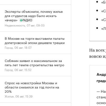
«Б
«С
Эксперты объяснили, почему жилье
для студентов надо было искать
«С
«вчера»
РАДИО
Недвижимость, 07 авг, 09:03
«Л
В Москве на торги выставили палаты
допетровской эпохи дешевле трешки
Город, 06 авг, 18:07
На всех
вовсю и
Собянин заявил о максимальном за
пять лет темпе строительства метро
Город, 06 авг, 15:52
Андр
град
Спрос на новостройки Москвы и
области снизился за год почти на
— На
20%
стан
Жилье, 06 авг, 15:39
осно