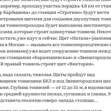
Например, проходку участка порядка 4,8 км от ста
р Карбышева» до станции «Строгино» будут вести
етровыми щитами для создания двухпутных тонн
ая тоннелепроходка будет выполнена шестиметр
сами, которые строят однопутные тоннели. Неко
 кстати, уже идут и сейчас. Щит «Натали» (напомн
я в Москве — называть все тоннелепроходческие
и именами) уже ведет сооружение тоннеля межд
и станциями «Карамышевская» и «Звенигородска
й правый тоннель строит щит «Виктория».
, надо сказать, тяжелая. Щиты пройдут над
ющими тоннелями БКЛ и под Звенигородским шос
ами. Глубина тоннелей — от 12 до 35 м, в водонас
и средней крупности песках, суглинках и глинах.
едставить геологию северо-запада столицы…