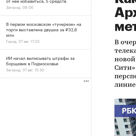
от нее избавиться, 5 средств
Загород, 09:00
Ар
ме
В первом московском «тучерезе» на
торги выставлена двушка за ₽32,6
млн
Город, 07 авг, 17:20
В оче
телек
ИИ начал выписывать штрафы за
новой
борщевик в Подмосковье
Сити»
Загород, 07 авг, 15:30
персп
линие