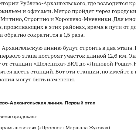
итории Рублево-Архангельского, где возводится к
 жильем и офисами. Метро пройдет через городск
Митино, Строгино и Хорошево-Мневники. Для мно
, проживающих в этих районах, время в пути от д
и обратно сократится в 1,5 раза.
-Архангельскую линию будут строить в два этапа. 
первого этапа построят участок длиной 12,6 км. Он
 от станции «Шелепиха» БКЛ до «Липовой Рощи». 
ятся шесть станций. Вот эти станции, но имейте в 
00:00
/
00:00
вания могут быть изменены.
ево-Архангельская линия. Первый этап
венигородская»
арамышевская» («Проспект Маршала Жукова»)