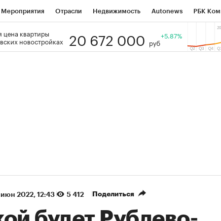
Мероприятия
Отрасли
Недвижимость
Autonews
РБК Ком
20 672 000
 цена квартиры
 РБК
РБК Образование
РБК Курсы
РБК Life
+5.87%
Тренды
Виз
вских новостройках
руб
ь
Крипто
РБК Бизнес-среда
Дискуссионный клуб
Исследо
зета
Спецпроекты СПб
Конференции СПб
Спецпроекты
кономика
Бизнес
Технологии и медиа
Финансы
Рынок на
(+87,06%)
(+31,87%)
5 450
АФК «Система» ₽12
Купить
Ку
ПСБ к 29.07.27
прогноз БКС к 15.07.27
Поделиться
 июн 2022, 12:43
5 412
ой будет Рублево-