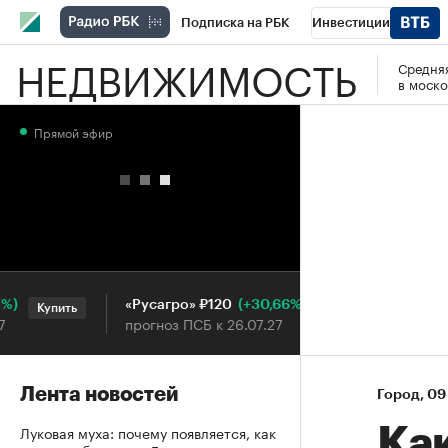
Подписка на РБК
Инвестиции
НЕДВИЖИМОСТЬ
Средняя
РБК Вино
Спорт
Школа управления
в моско
Национальные проекты
Город
Стил
Прямой эфир
Кредитные рейтинги
Франшизы
Га
Проверка контрагентов
Политика
Э
(+30,66%)
«Русагро» ₽120
Ozon ₽
Купить
Купить
прогноз ПСБ к 26.07.27
прогноз 
Лента новостей
Город
⁠,
09
Луковая муха: почему появляется, как
Как