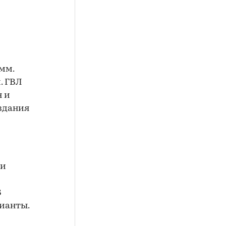
мм.
м. ГВЛ
н и
оздания
ни
В
рианты.