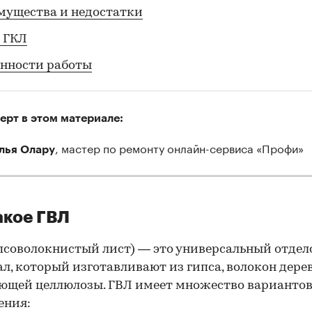
мущества и недостатки
 ГКЛ
нности работы
ерт в этом материале:
, мастер по ремонту онлайн-сервиса «Профи»
лья Олару
акое ГВЛ
псоволокнистый лист) — это универсальный отде
л, который изготавливают из гипса, волокон дере
ющей целлюлозы. ГВЛ имеет множество варианто
ения: