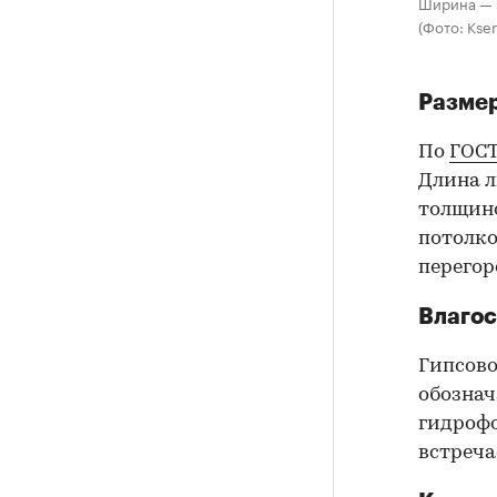
Ширина — 50
(Фото: Kse
Разме
По
ГОС
Длина ли
толщино
потолко
перегор
Влагос
Гипсово
обознач
гидрофо
встреча