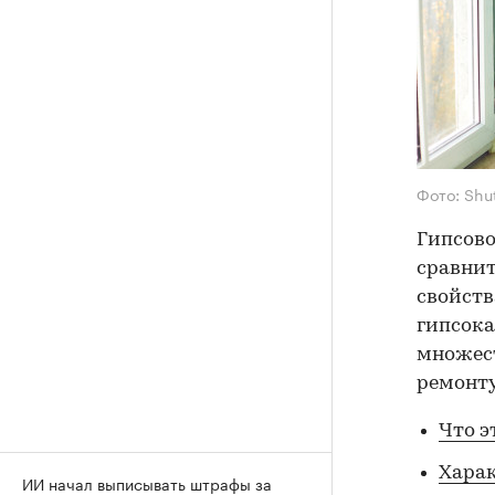
Фото: Shu
Гипсово
сравнит
свойств
гипсока
множест
ремонту
Что э
Хара
ИИ начал выписывать штрафы за