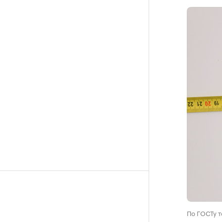
По ГОСТу т