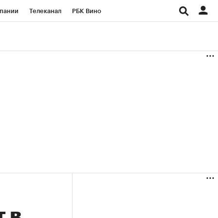
пании
Телеканал
РБК Вино
ациональные проекты
Город
аншизы
Газета
ка
Бизнес
 в