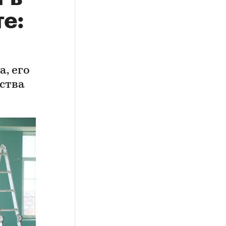
е:
, его
ства