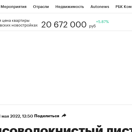
Мероприятия
Отрасли
Недвижимость
Autonews
РБК Ком
20 672 000
 цена квартиры
Образование
РБК Курсы
РБК Life
Тренды
+5.87%
Визионеры
Н
вских новостройках
руб
Дискуссионный клуб
Исследования
Кредитные рейтинги
Фр
Спецпроекты
Проверка контрагентов
Политика
Экономи
к наличной валюты
Поделиться
1 мая 2022, 12:50
псоволокнистый лист