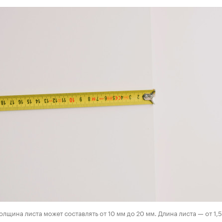
олщина листа может составлять от 10 мм до 20 мм. Длина листа — от 1,5 