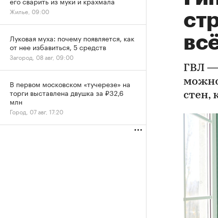
его сварить из муки и крахмала
Жилье, 09:00
стр
всё
Луковая муха: почему появляется, как
от нее избавиться, 5 средств
Загород, 08 авг, 09:00
ГВЛ —
можно
В первом московском «тучерезе» на
торги выставлена двушка за ₽32,6
стен,
млн
Город, 07 авг, 17:20