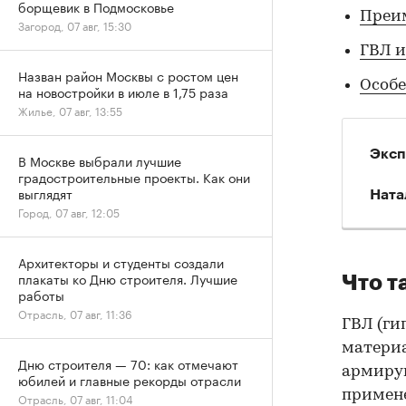
борщевик в Подмосковье
Преи
Загород, 07 авг, 15:30
ГВЛ и
Назван район Москвы с ростом цен
Особе
на новостройки в июле в 1,75 раза
Жилье, 07 авг, 13:55
Эксп
В Москве выбрали лучшие
градостроительные проекты. Как они
выглядят
Ната
Город, 07 авг, 12:05
Архитекторы и студенты создали
плакаты ко Дню строителя. Лучшие
Что т
работы
Отрасль, 07 авг, 11:36
ГВЛ (ги
материа
Дню строителя — 70: как отмечают
армиру
юбилей и главные рекорды отрасли
примен
Отрасль, 07 авг, 11:04