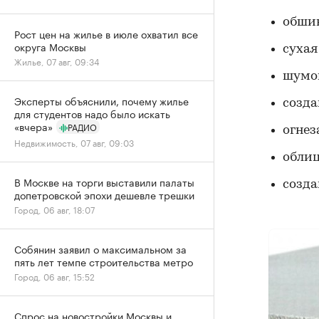
обшив
Рост цен на жилье в июле охватил все
округа Москвы
сухая
Жилье, 07 авг, 09:34
шумо
Эксперты объяснили, почему жилье
созда
для студентов надо было искать
«вчера»
РАДИО
огнез
Недвижимость, 07 авг, 09:03
облиц
В Москве на торги выставили палаты
созда
допетровской эпохи дешевле трешки
Город, 06 авг, 18:07
Собянин заявил о максимальном за
пять лет темпе строительства метро
Город, 06 авг, 15:52
Спрос на новостройки Москвы и