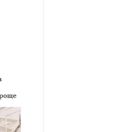
в
проще