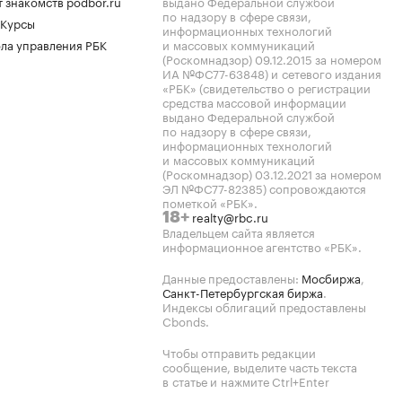
 знакомств podbor.ru
выдано Федеральной службой
по надзору в сфере связи,
 Курсы
информационных технологий
ла управления РБК
и массовых коммуникаций
(Роскомнадзор) 09.12.2015 за номером
ИА №ФС77-63848) и сетевого издания
«РБК» (свидетельство о регистрации
средства массовой информации
выдано Федеральной службой
по надзору в сфере связи,
информационных технологий
и массовых коммуникаций
(Роскомнадзор) 03.12.2021 за номером
ЭЛ №ФС77-82385) сопровождаются
пометкой «РБК».
realty@rbc.ru
18+
Владельцем сайта является
информационное агентство «РБК».
Данные предоставлены:
Мосбиржа
,
Санкт-Петербургская биржа
.
Индексы облигаций предоставлены
Cbonds.
Чтобы отправить редакции
сообщение, выделите часть текста
в статье и нажмите Ctrl+Enter