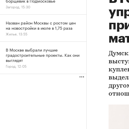
борщевик в Подмосковье
Загород, 15:30
уп
пр
Назван район Москвы с ростом цен
на новостройки в июле в 1,75 раза
Жилье, 13:55
ма
В Москве выбрали лучшие
Думск
градостроительные проекты. Как они
выглядят
высту
Город, 12:05
купле
выделя
друго
отнош