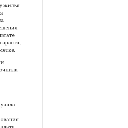
ку жилья
ля
на
решения
льтате
озраста,
метке.
ли
точнила
лучала
зования
оплата