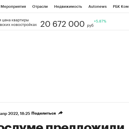
Мероприятия
Отрасли
Недвижимость
Autonews
РБК Ком
20 672 000
 цена квартиры
Образование
РБК Курсы
РБК Life
Тренды
+5.87%
Визионеры
Н
вских новостройках
руб
Дискуссионный клуб
Исследования
Кредитные рейтинги
Фр
Спецпроекты
Проверка контрагентов
Политика
Экономи
к наличной валюты
Поделиться
 апр 2022, 18:25
Госдуме предложили