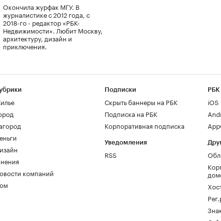
Окончила журфак МГУ. В
журналистике с 2012 года, с
2018-го - редактор «РБК-
Недвижимости». Любит Москву,
архитектуру, дизайн и
приключения.
убрики
Подписки
РБК
илье
Скрыть баннеры на РБК
iOS
ород
Подписка на РБК
And
агород
Корпоративная подписка
AppG
еньги
Уведомления
Дру
изайн
RSS
Обл
нения
Кор
овости компаний
дом
ом
Хос
Рег
Зна