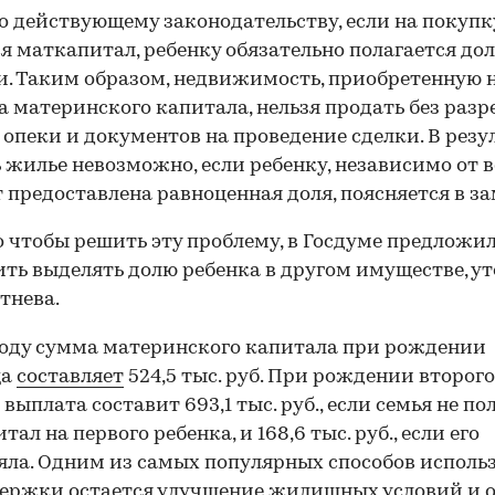
о действующему законодательству, если на покуп
я маткапитал, ребенку обязательно полагается до
. Таким образом, недвижимость, приобретенную 
а материнского капитала, нельзя продать без раз
 опеки и документов на проведение сделки. В резу
 жилье невозможно, если ребенку, независимо от в
т предоставлена равноценная доля, поясняется в за
о чтобы решить эту проблему, в Госдуме предложи
ть выделять долю ребенка в другом имуществе, у
тнева.
году сумма материнского капитала при рождении
ца
составляет
524,5 тыс. руб. При рождении второго
 выплата составит 693,1 тыс. руб., если семья не по
ал на первого ребенка, и 168,6 тыс. руб., если его
ла. Одним из самых популярных способов исполь
ержки остается улучшение жилищных условий и 