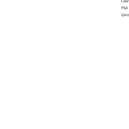
Сайт
РБК
Шко