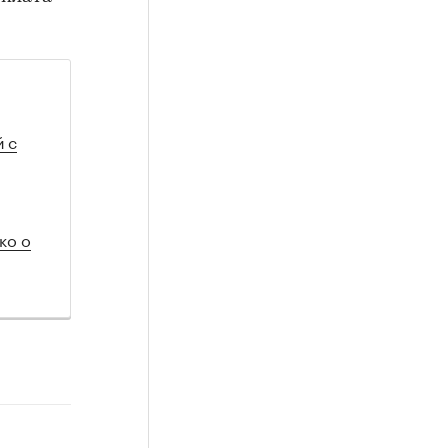
й с
ко о