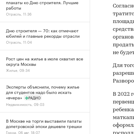
плакаты ко Дню строителя. Лучшие
Согласн
работы
Отрасль, 11:36
тратитс
площади
средств
Дню строителя — 70: как отмечают
юбилей и главные рекорды отрасли
органов
Отрасль, 11:04
продать
не буде
Рост цен на жилье в июле охватил все
округа Москвы
Для тог
Жилье, 09:34
разреши
Разворо
Эксперты объяснили, почему жилье
для студентов надо было искать
В 2022 
«вчера»
РАДИО
первен
Недвижимость, 09:03
ребенка
маткапит
В Москве на торги выставили палаты
оформля
допетровской эпохи дешевле трешки
Город, 06 авг, 18:07
господд