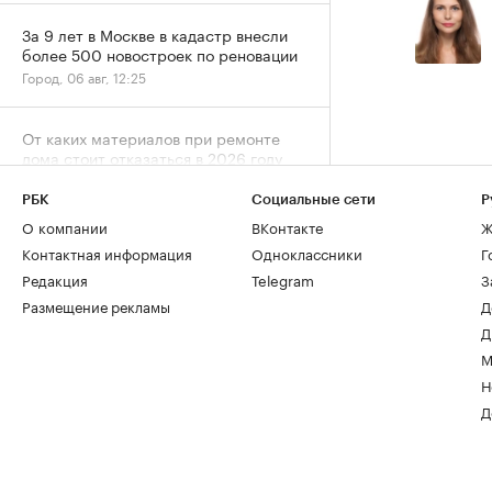
За 9 лет в Москве в кадастр внесли
более 500 новостроек по реновации
Город, 06 авг, 12:25
От каких материалов при ремонте
дома стоит отказаться в 2026 году
Дизайн, 06 авг, 11:47
РБК
Социальные сети
Р
О компании
ВКонтакте
Ж
Контактная информация
Одноклассники
Г
Редакция
Telegram
З
Размещение рекламы
Д
Д
М
Н
Д