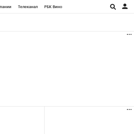
пании
Телеканал
РБК Вино
ациональные проекты
Город
аншизы
Газета
ка
Бизнес