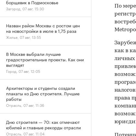
борщевик в Подмосковье
По мере
Загород, 07 авг, 15:30
регистр
востреб
Назван район Москвы с ростом цен
Metropol
на новостройки в июле в 1,75 раза
Жилье, 07 авг, 13:55
Зарубеж
как в к
В Москве выбрали лучшие
личных 
градостроительные проекты. Как они
выглядят
привле
Город, 07 авг, 12:05
возмож
програм
Архитекторы и студенты создали
налогов
плакаты ко Дню строителя. Лучшие
права п
работы
Отрасль, 07 авг, 11:36
компани
возмож
Дню строителя — 70: как отмечают
юрисдик
юбилей и главные рекорды отрасли
Отрасль, 07 авг, 11:04
Потенци