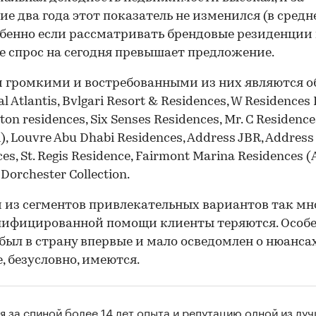
ие два года этот показатель не изменился (в средн
обенно если рассматривать брендовые резиденции 
де спрос на сегодня превышает предложение.
 громкими и востребованными из них являются о
l Atlantis, Bvlgari Resort & Residences, W Residences 
lton residences, Six Senses Residences, Mr. C Residence
i), Louvre Abu Dhabi Residences, Address JBR, Addres
es, St. Regis Residence, Fairmont Marina Residences (
Dorchester Collection.
 из сегментов привлекательных вариантов так мно
00:00
/
00:00
лифицированной помощи клиенты теряются. Особе
был в страну впервые и мало осведомлен о нюанса
, безусловно, имеются.
я за спиной более 14 лет опыта и репутацию одной из лу