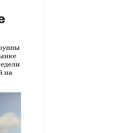
е
группы
рынке
недели
й на