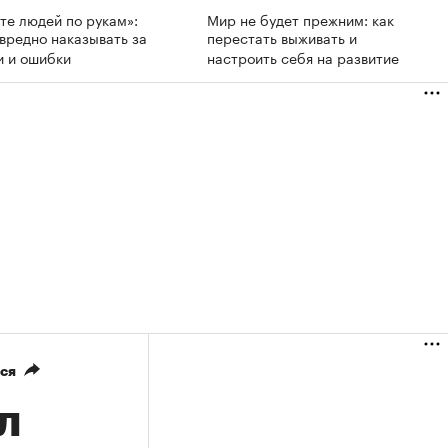
те людей по рукам»:
Мир не будет прежним: как
вредно наказывать за
перестать выживать и
и и ошибки
настроить себя на развитие
ся
л