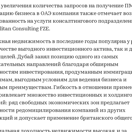
 увеличения количества запросов на получение П
ацию бизнеса в ОАЭ компания также отмечает во
ованность на услуги консалтингового подразделен
itan Consulting FZE.
ная недвижимость в последние годы популярна у 
ачестве выгодного инвестиционного актива, так и 
целей. Дубай занял позицию одного из самых
кательных направлений благодаря обширным
ностям инвестирования, продуманным иммигра
мам, выгодным условиям для ведения бизнеса и
ым преимуществам. Гибкость в отношении приме
ривлекает множество инвестиционных и холдинг
й: ряд свободных экономических зон предлагает
ности редомицилирования компаний из других
ций и допускает применение британского общего
альная доходность недвижимости высокая, и за