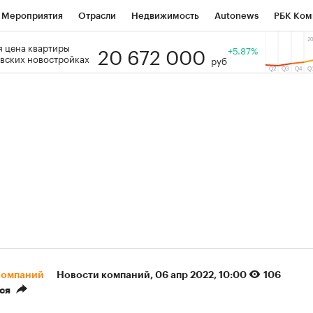
Мероприятия
Отрасли
Недвижимость
Autonews
РБК Ком
20 672 000
 цена квартиры
 РБК
РБК Образование
РБК Курсы
РБК Life
+5.87%
Тренды
Виз
вских новостройках
руб
ь
Крипто
РБК Бизнес-среда
Дискуссионный клуб
Исследо
зета
Спецпроекты СПб
Конференции СПб
Спецпроекты
кономика
Бизнес
Технологии и медиа
Финансы
Рынок на
(+86,32%)
(+31,77%)
 450
АФК «Система» ₽12
Купить
Ку
ПСБ к 29.07.27
прогноз БКС к 15.07.27
компаний
Новости компаний
⁠,
06 апр 2022, 10:00
106
ся