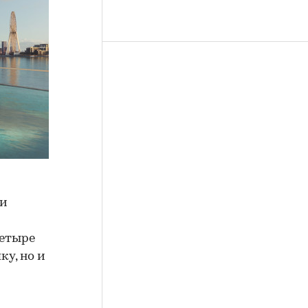
ти
четыре
ку, но и