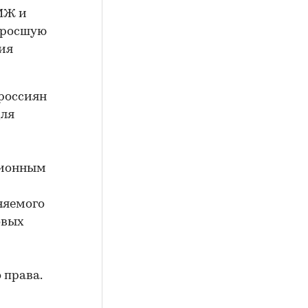
МЖ и
зросшую
ия
россиян
для
ционным
няемого
овых
 права.