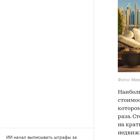
Фото: Met
Наиболь
стоимос
которо
раза. Ст
на крат
недвиж
ИИ начал выписывать штрафы за