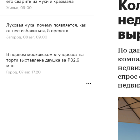
его сварить из муки и крахмала
Ко
Жилье, 09:00
не
Луковая муха: почему появляется, как
от нее избавиться, 5 средств
вы
Загород, 08 авг, 09:00
По да
В первом московском «тучерезе» на
торги выставлена двушка за ₽32,6
компа
млн
недви
Город, 07 авг, 17:20
спрос
недви