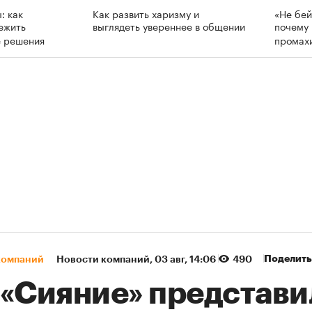
: как
Как развить харизму и
«Не бей
ежить
выглядеть увереннее в общении
почему 
е решения
промах
Поделить
компаний
Новости компаний
⁠,
03 авг, 14:06
490
 «Сияние» представи