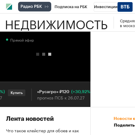
Подписка на РБК
Инвестиции
НЕДВИЖИМОСТЬ
Средняя
РБК Вино
Спорт
Школа управления
в моско
Национальные проекты
Город
Стил
Прямой эфир
Кредитные рейтинги
Франшизы
Га
Проверка контрагентов
Политика
Э
(+30,92%)
«Русагро» ₽120
Ozon ₽5
Купить
Купить
прогноз ПСБ к 26.07.27
прогноз 
Лента новостей
Новости 
Поделить
Что такое клейстер для обоев и как