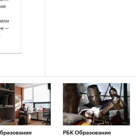
ние
няли
ое —
р
бразование
РБК Образование