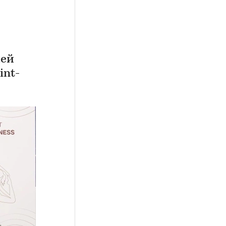
лей
int-