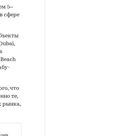
ем 5–
в сфере
бъекты
Dubai,
s
s Beach
Абу-
го, что
нно те,
х рынка,
чших