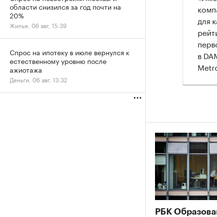
области снизился за год почти на
комп
20%
для к
Жилье, 06 авг, 15:39
рейт
перв
Спрос на ипотеку в июле вернулся к
в DA
естественному уровню после
Metr
ажиотажа
Деньги, 06 авг, 13:32
РБК Образова