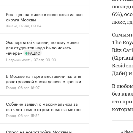
последн
Рост цен на жилье в июле охватил все
6%), ос
округа Москвы
люкс, г
Жилье, 07 авг, 09:34
Самыми
Эксперты объяснили, почему жилье
The Roya
для студентов надо было искать
Ritz Car
«вчера»
РАДИО
(Ciprian
Недвижимость, 07 авг, 09:03
Residenc
Даби) и 
В Москве на торги выставили палаты
допетровской эпохи дешевле трешки
В любом
Город, 06 авг, 18:07
без ква
кто при
Собянин заявил о максимальном за
пять лет темпе строительства метро
которые
Город, 06 авг, 15:52
«Име
Спрос на новостройки Москвы и