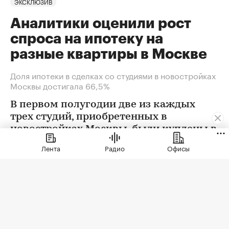
ЭКСКЛЮЗИВ
Аналитики оценили рост
спроса на ипотеку на
разные квартиры в Москве
Доля ипотеки в сделках со студиями в новостройках
Москвы достигала 66,5%
В первом полугодии две из каждых
трех студий, приобретенных в
новостройках Москвы, были куплены в
ипотеку. В сегменте трешек ипотечных
Лента
Радио
Офисы
сделок менее половины, а среди
четырехкомнатных квартир — лишь
около четверти