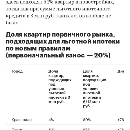
здесь подходят 54% квартир в новостройках,
тогда как при сумме льготного ипотечного
кредита в 3 млн руб. таких лотов вообще не
было.
Доля квартир первичного рынка,
подходящих для льготной ипотеки
по новым правилам
(первоначальный взнос — 20%)
Город
Доля
Доля
Динам
квартир,
квартир,
подходящих
подходящих
под
под
условия
условия
льготной
льготной
ипотеки в 3
ипотеки в
млн руб.
6/12 млн
руб.
Краснодар
4%
80%
+76%
Пермь
11%
87%
+76%