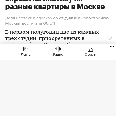
разные квартиры в Москве
Доля ипотеки в сделках со студиями в новостройках
Москвы достигала 66,5%
В первом полугодии две из каждых
трех студий, приобретенных в
новостройках Москвы, были куплены в
ипотеку. В сегменте трешек ипотечных
Лента
Радио
Офисы
сделок менее половины, а среди
четырехкомнатных квартир — лишь
около четверти