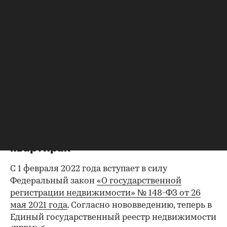
Фото: PENpics Studio\shutterstock
В 2022 году
вступает в силу множество законов
,
которые существенно изменят жизнь россиян.
Некоторые из этих нововведений начнут
действовать уже в феврале.
Вместе с юристами рассказываем, что это за
законы и как они повлияют на жизнь
владельцев недвижимости.
Новые сведения о домах и
квартирах
С 1 февраля 2022 года вступает в силу
Федеральный закон
«О государственной
регистрации недвижимости» № 148-ФЗ от 26
мая 2021 года
. Согласно нововведению, теперь в
Единый государственный реестр недвижимости