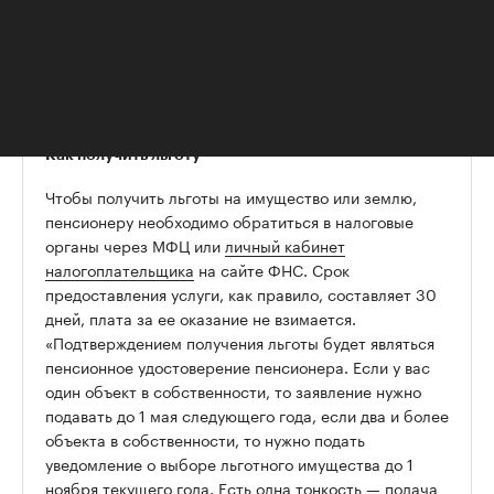
информация о ставках и льготах по
имущественным налогам»
, а также в органах
социальной защиты и ПФР.
Как получить льготу
Чтобы получить льготы на имущество или землю,
пенсионеру необходимо обратиться в налоговые
органы через МФЦ или
личный кабинет
налогоплательщика
на сайте ФНС. Срок
предоставления услуги, как правило, составляет 30
дней, плата за ее оказание не взимается.
«Подтверждением получения льготы будет являться
пенсионное удостоверение пенсионера. Если у вас
один объект в собственности, то заявление нужно
подавать до 1 мая следующего года, если два и более
объекта в собственности, то нужно подать
уведомление о выборе льготного имущества до 1
ноября текущего года. Есть одна тонкость — подача