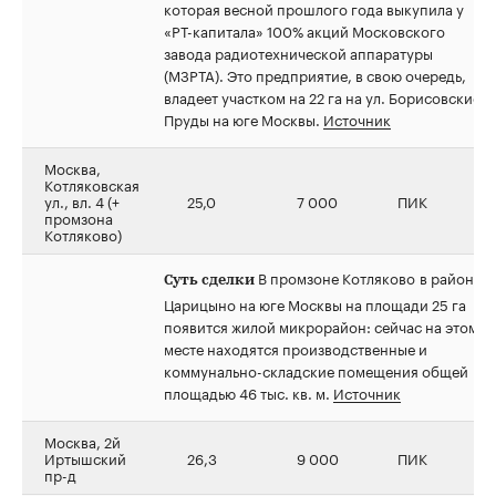
которая весной прошлого года выкупила у
«РТ-капитала» 100% акций Московского
завода радиотехнической аппаратуры
(МЗРТА). Это предприятие, в свою очередь,
владеет участком на 22 га на ул. Борисовские
Пруды на юге Москвы.
Источник
Москва,
Котляковская
ул., вл. 4 (+
25,0
7 000
ПИК
промзона
Котляково)
В промзоне Котляково в районе
Суть сделки
Царицыно на юге Москвы на площади 25 га
появится жилой микрорайон: сейчас на этом
месте находятся производственные и
коммунально-складские помещения общей
площадью 46 тыс. кв. м.
Источник
Москва, 2й
Иртышский
26,3
9 000
ПИК
пр-д