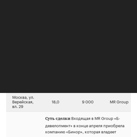
GoodZone на 144 тыс. кв. м на Каширском
шоссе в Москве.
Источник
МО, г.о.
Одинцово,
16,0
3 000
МИЦ
дер.
Измалково
Девелопер МИЦ планирует
Суть сделки
построить более 200 тыс. «квадратов» жилья
экономкласса на площадке в деревне
Измалково в городском округе Одинцово в
Московской области. Ранее площадкой
владела «Химки Групп».
Источник
Москва, ул.
Верейская,
18,0
9 000
MR Group
вл. 29
Входящая в MR Group «Б-
Суть сделки
девелопмент» в конце апреля приобрела
компанию «Бинор», которая владеет