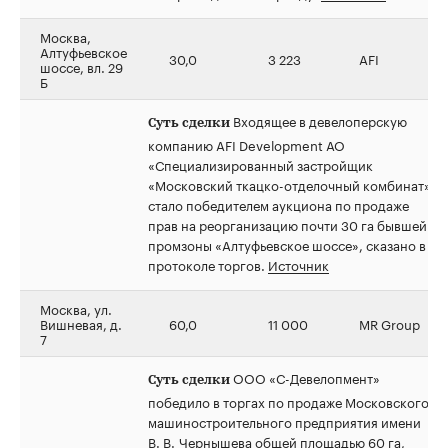
Москва,
Алтуфьевское
30,0
3 223
AFI
шоссе, вл. 29
Б
Входящее в девелоперскую
Суть сделки
компанию AFI Development АО
«Специализированный застройщик
«Московский ткацко-отделочный комбинат»
стало победителем аукциона по продаже
прав на реорганизацию почти 30 га бывшей
промзоны «Алтуфьевское шоссе», сказано в
протоколе торгов.
Источник
Москва, ул.
Вишневая, д.
60,0
11 000
MR Group
7
ООО «С-Девелопмент»
Суть сделки
победило в торгах по продаже Московского
машиностроительного предприятия имени
В. В. Чернышева общей площадью 60 га,