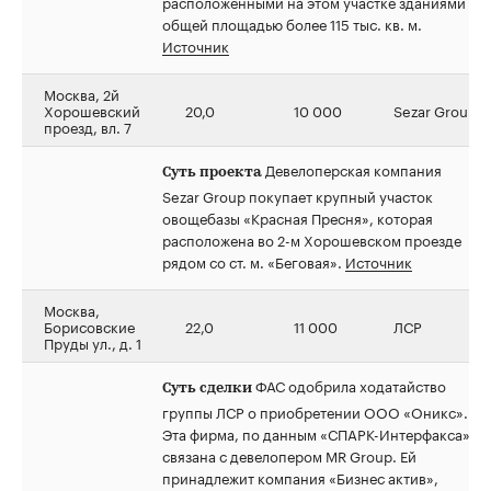
расположенными на этом участке зданиями
общей площадью более 115 тыс. кв. м.
Источник
Москва, 2й
Хорошевский
20,0
10 000
Sezar Group
проезд, вл. 7
Девелоперская компания
Суть проекта
Sezar Group покупает крупный участок
овощебазы «Красная Пресня», которая
расположена во 2-м Хорошевском проезде
рядом со ст. м. «Беговая».
Источник
Москва,
Борисовские
22,0
11 000
ЛСР
Пруды ул., д. 1
ФАС одобрила ходатайство
Суть сделки
группы ЛСР о приобретении ООО «Оникс».
Эта фирма, по данным «СПАРК-Интерфакса»,
связана с девелопером MR Group. Ей
принадлежит компания «Бизнес актив»,