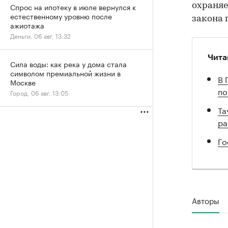
охраняе
Спрос на ипотеку в июле вернулся к
естественному уровню после
закона 
ажиотажа
Деньги, 06 авг, 13:32
Чита
Сила воды: как река у дома стала
символом премиальной жизни в
В 
Москве
по
Город, 06 авг, 13:05
Та
ра
Го
Авторы