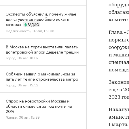
оборудо
облагаю
Эксперты объяснили, почему жилье
для студентов надо было искать
комитет
«вчера»
РАДИО
Недвижимость, 07 авг, 09:03
Глава «
нормы с
В Москве на торги выставили палаты
сооруже
допетровской эпохи дешевле трешки
и машин
Город, 06 авг, 18:07
специал
помещен
Собянин заявил о максимальном за
пять лет темпе строительства метро
Законоп
Город, 06 авг, 15:52
еще в 20
2023 год
Спрос на новостройки Москвы и
области снизился за год почти на
Накану
20%
Жилье, 06 авг, 15:39
амнисти
1 марта