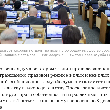
длагает закрепить отдельные правила об общем имуществе собс
, машино-мест в здании или сооружении
(Фото: Пресс-служба Г
ственная дума во втором чтении приняла
законоп
 гражданско-правовом режиме жилых и нежилых
ний
, сообщила пресс-служба думского комитета п
ительству и законодательству. Проект закрепляет 
изирует права собственности на различные типы
мости. Третье чтение по нему назначено на 8 дек
а.