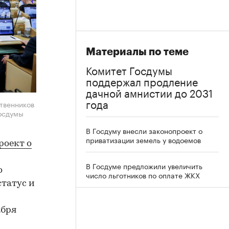
Материалы по теме
Комитет Госдумы
поддержал продление
дачной амнистии до 2031
года
твенников
осдумы
В Госдуму внесли законопроект о
приватизации земель у водоемов
роект о
В Госдуме предложили увеличить
о
число льготников по оплате ЖКХ
статус и
абря