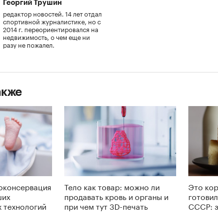
Георгий Трушин
редактор новостей. 14 лет отдал
спортивной журналистике, но с
2014 г. переориентировался на
недвижимость, о чем еще ни
разу не пожалел.
акже
оконсервация
Тело как товар: можно ли
Это ко
ших
продавать кровь и органы и
готовил
 технологий
при чем тут 3D-печать
СССР: 