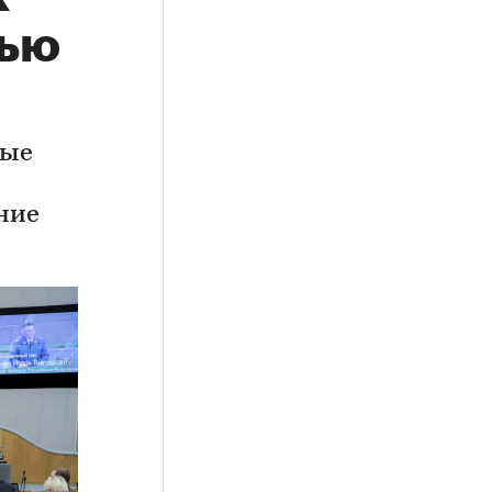
тью
вые
ние