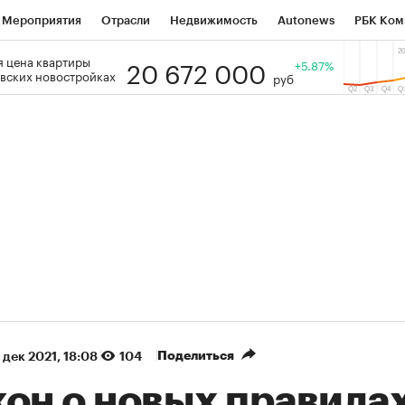
Мероприятия
Отрасли
Недвижимость
Autonews
РБК Ком
20 672 000
 цена квартиры
 РБК
РБК Образование
РБК Курсы
РБК Life
+5.87%
Тренды
Виз
вских новостройках
руб
ь
Крипто
РБК Бизнес-среда
Дискуссионный клуб
Исследо
зета
Спецпроекты СПб
Конференции СПб
Спецпроекты
кономика
Бизнес
Технологии и медиа
Финансы
Рынок на
(+89,1%)
(+34,54%)
 450
АФК «Система» ₽12
Купить
Ку
ПСБ к 29.07.27
прогноз БКС к 15.07.27
Поделиться
 дек 2021, 18:08
104
кон о новых правила