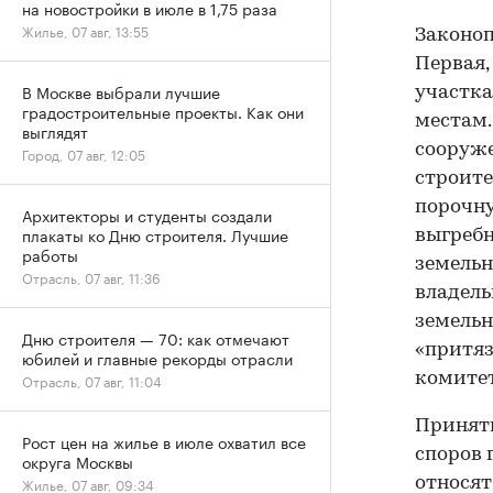
на новостройки в июле в 1,75 раза
Жилье, 07 авг, 13:55
Законоп
Первая,
В Москве выбрали лучшие
участка
градостроительные проекты. Как они
местам.
выглядят
сооруже
Город, 07 авг, 12:05
строите
порочну
Архитекторы и студенты создали
плакаты ко Дню строителя. Лучшие
выгребн
работы
земельн
Отрасль, 07 авг, 11:36
владель
земельн
Дню строителя — 70: как отмечают
«притяз
юбилей и главные рекорды отрасли
комите
Отрасль, 07 авг, 11:04
Приняти
Рост цен на жилье в июле охватил все
споров 
округа Москвы
относя
Жилье, 07 авг, 09:34