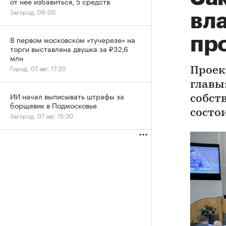
от нее избавиться, 5 средств
Загород, 09:00
вл
пр
В первом московском «тучерезе» на
торги выставлена двушка за ₽32,6
млн
Город, 07 авг, 17:20
Проек
главы
ИИ начал выписывать штрафы за
собст
борщевик в Подмосковье
состои
Загород, 07 авг, 15:30