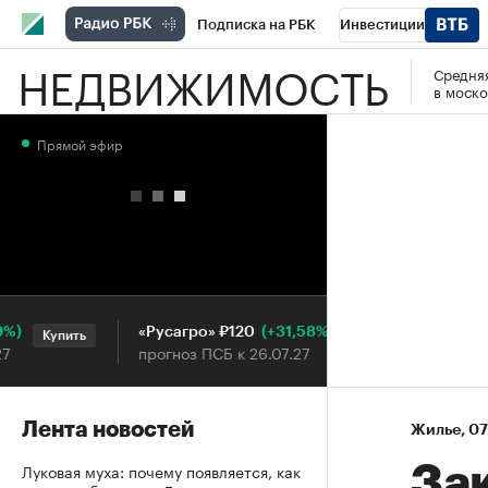
Подписка на РБК
Инвестиции
НЕДВИЖИМОСТЬ
Средняя
РБК Вино
Спорт
Школа управления
в моско
Национальные проекты
Город
Стил
Прямой эфир
Кредитные рейтинги
Франшизы
Га
Проверка контрагентов
Политика
Э
(+31,58%)
«Русагро» ₽120
Ozon ₽5
Купить
Купить
прогноз ПСБ к 26.07.27
прогноз 
Лента новостей
Жилье
⁠,
07
Луковая муха: почему появляется, как
За