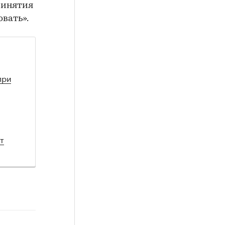
ринятия
овать».
при
т