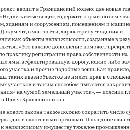
роект вводит в Гражданский кодекс две новые гл
 «Недвижимые вещи», содержит нормы по земель
м, зданиям и сооружениям, помещениям и машин
 Документ, в частности, характеризует здания и
ния как объекты недвижимости, созданные в рез
льства. «Это важное дополнение поможет прекрат
ю практику регистрации права собственности на
ые ямы, асфальтированную дорогу, какие-либо з
ого участка и прочие подобные вещи. Как правило,
цы таких квазиобъектов не имеют прав в отноше
ых участков и таким способом пытаются закрепит
ания» на чужой земельный участок», — пояснил г
та Павел Крашенинников.
е нового закона также должно сократить число 
граждан с налоговыми органами. Последние зачас
т к недвижимому имуществу тяжелое промышленн