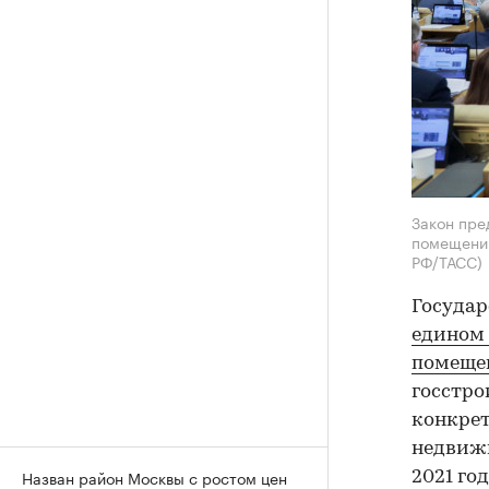
Закон пре
помещений
РФ/ТАСС)
Государ
едином
помеще
госстро
конкрет
недвижи
Назван район Москвы с ростом цен
2021 год