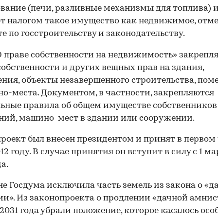
вание (печи, разливные механизмы для топлива) 
т налогом такое имущество как недвижимое, отм
е по госстроительству и законодательству.
О праве собственности на недвижимость» закрепл
обственности и других вещных прав на здания,
ния, объекты незавершенного строительства, по
о-места. Документом, в частности, закрепляются
ьные правила об общем имуществе собственников
ий, машино-мест в здании или сооружении.
роект был внесен президентом и принят в первом
12 году. В случае принятия он вступит в силу с 1 м
а.
не Госдума
исключила
часть земель из закона о «д
и». Из законопроекта о продлении «дачной амнис
00:00
/
00:00
 2031 года убрали положение, которое касалось осо