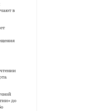
и
ечают в
яет
мещения
 чтении
арта
ачной
тии» до
бо