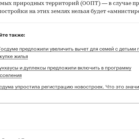
мых природных территорий (ООПТ) — в случае п
постройки на этих землях нельзя будет «амнистир
йте также:
Госдуме предложили увеличить вычет для семей с детьми 
купке жилья
унхаусы и дуплексы предложили включить в программу
сселения
сдума упростила регистрацию новостроек. Что это значи