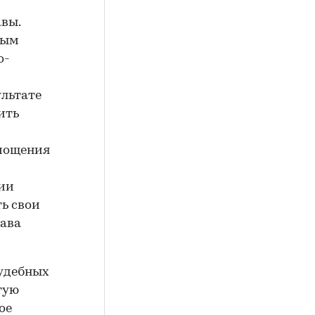
авы.
ным
о-
ультате
ить
амощения
нии
ь свои
лава
судебных
тую
ое