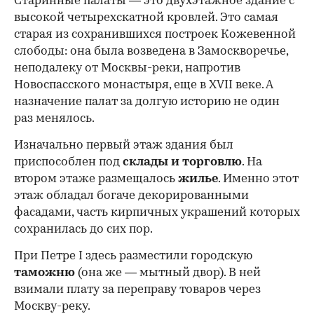
Старинные палаты — это двухэтажное здание с
высокой четырехскатной кровлей. Это самая
старая из сохранившихся построек Кожевенной
слободы: она была возведена в Замоскворечье,
неподалеку от Москвы-реки, напротив
Новоспасского монастыря, еще в XVII веке. А
назначение палат за долгую историю не один
раз менялось.
Изначально первый этаж здания был
приспособлен под
склады и
торговлю
. На
втором этаже размещалось
жилье
. Именно этот
этаж обладал богаче декорированными
фасадами, часть кирпичных украшений которых
сохранилась до сих пор.
При Петре I здесь разместили городскую
таможню
(она же — мытный двор). В ней
взимали плату за переправу товаров через
Москву-реку.