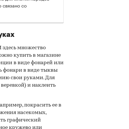
о связано со
уках
И здесь множество
можно купить в магазине
иции в виде фонарей или
ь фонари в виде тыквы
мию свои руками. Для
 веревкой) и наклеить
апример, покрасить ее в
ажения насекомых,
ать графический
рное кружево или