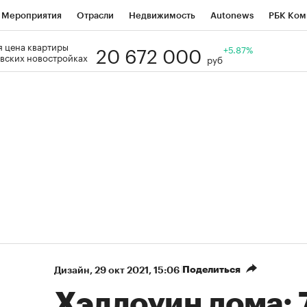
Мероприятия
Отрасли
Недвижимость
Autonews
РБК Ком
20 672 000
 цена квартиры
Образование
РБК Курсы
РБК Life
Тренды
+5.87%
Визионеры
Н
вских новостройках
руб
Дискуссионный клуб
Исследования
Кредитные рейтинги
Фр
Спецпроекты
Проверка контрагентов
Политика
Экономи
к наличной валюты
Поделиться
Дизайн
⁠,
29 окт 2021, 15:06
Хэллоуин дома: 