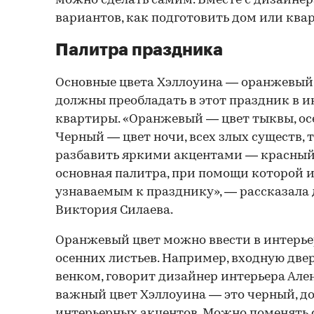
можно сделать самим. Вместе с дизайне
вариантов, как подготовить дом или квар
Палитра праздника
Основные цвета Хэллоуина — оранжевый 
должны преобладать в этот праздник в и
квартиры. «Оранжевый — цвет тыквы, ос
Черный — цвет ночи, всех злых существ, 
разбавить яркими акцентами — красный,
основная палитра, при помощи которой и
узнаваемым к празднику», — рассказала
Виктория Силаева.
Оранжевый цвет можно ввести в интерье
осенних листьев. Например, входную дв
венком, говорит дизайнер интерьера Але
важный цвет Хэллоуина — это черный, д
интерьерных акцентов. Можно поменять с