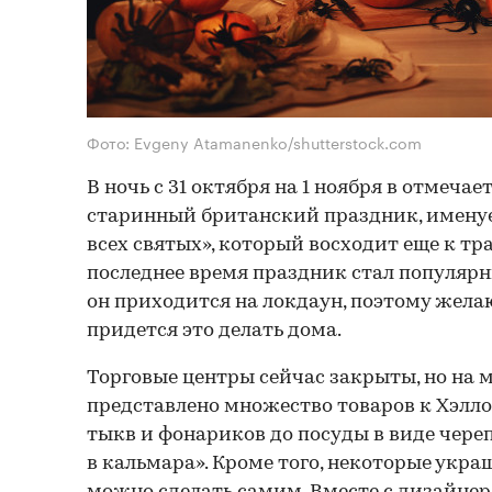
Фото: Evgeny Atamanenko/shutterstock.com
В ночь с 31 октября на 1 ноября в отмеча
старинный британский праздник, имену
всех святых», который восходит еще к тр
последнее время праздник стал популярны
он приходится на локдаун, поэтому жел
придется это делать дома.
Торговые центры сейчас закрыты, но на 
представлено множество товаров к Хэлл
тыкв и фонариков до посуды в виде чере
в кальмара». Кроме того, некоторые укр