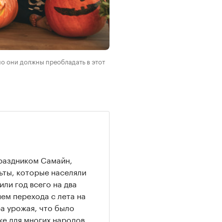
о они должны преобладать в этот
праздником Самайн,
льты, которые населяли
ли год всего на два
нем перехода с лета на
ра урожая, что было
же для многих народов