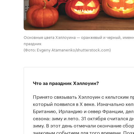
Основные цвета Хэллоуина — оранжевый и черный, именн
праздник
(Фото: Evgeny Atamanenko/shutterstock.com)
Что за праздник Хэллоуин?
Принято связывать Хэллоуин с кельтским 
который появился в X веке. Изначально ке
Британию, Ирландию и север Франции, дели
сезона: зиму и лето. 31 октября считался д
зиму. В этот день отмечали окончание сбо
знаковым событием для того времени. Поз