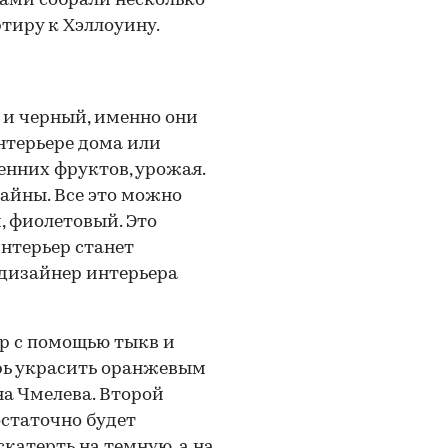
рами собрали несколько
тиру к Хэллоуину.
и черный, именно они
нтерьере дома или
енних фруктов, урожая.
тайны. Все это можно
 фиолетовый. Это
нтерьер станет
 дизайнер интерьера
р с помощью тыкв и
ерь украсить оранжевым
на Чмелева. Второй
остаточно будет
катерть на темную, а на