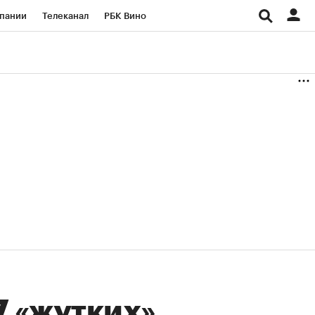
пании
Телеканал
РБК Вино
ациональные проекты
Город
аншизы
Газета
ка
Бизнес
7 «жутких»