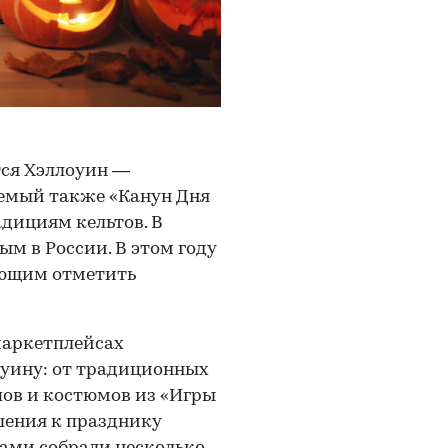
ется Хэллоуин —
емый также «Канун Дня
адициям кельтов. В
м в России. В этом году
ающим отметить
маркетплейсах
оуину: от традиционных
пов и костюмов из «Игры
ашения к празднику