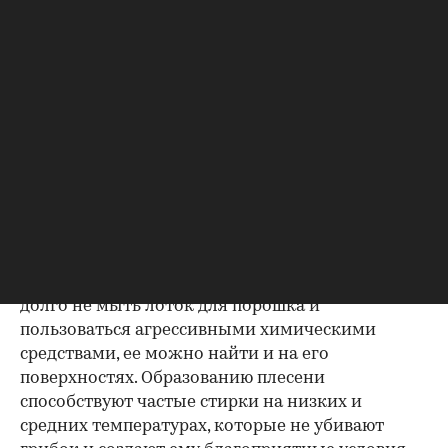
Как очистить чайник от накипи:
лимонная кислота и еще 4 способа
Как почистить стиральную машину
от плесени
Наличие плесени в машине не всегда очевидно,
поскольку в большинстве случаев она
появляется в укромных местах. В первую
очередь обратите внимание на резиновый
ободок в баке
— именно в этих складках
плесень образовывается чаще всего. Также, если
долго не мыть лоток для порошка и
пользоваться агрессивными химическими
средствами, ее можно найти и на его
поверхностях. Образованию плесени
способствуют частые стирки на низких и
средних температурах, которые не убивают