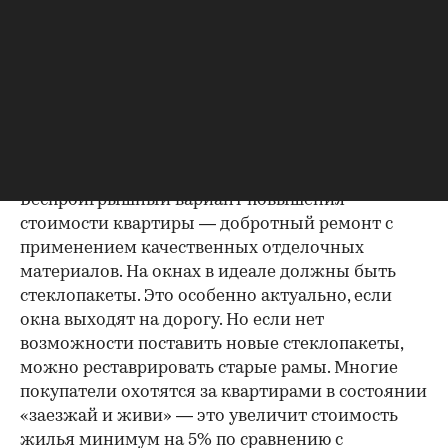
детсадов. Все эти факторы не поддаются
изменениям, однако помимо них существуют
ряд дополнительных, с помощью которых
можно значительно увеличить стоимость
недвижимости.
1. Качественный ремонт
Беспроигрышный вариант повышения
стоимости квартиры — добротный ремонт с
применением качественных отделочных
материалов. На окнах в идеале должны быть
стеклопакеты. Это особенно актуально, если
окна выходят на дорогу. Но если нет
00:00
/
00:00
возможности поставить новые стеклопакеты,
можно реставрировать старые рамы. Многие
покупатели охотятся за квартирами в состоянии
«заезжай и живи» — это увеличит стоимость
жилья минимум на 5% по сравнению с