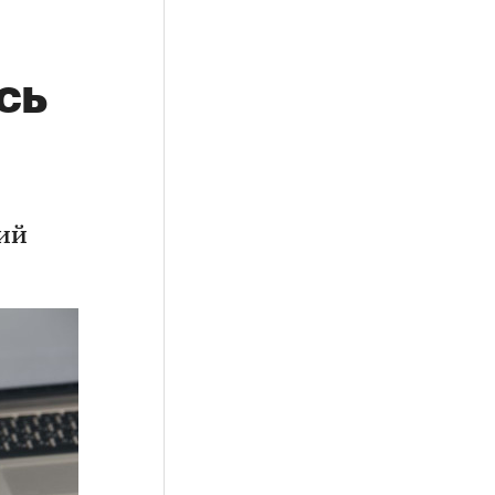
сь
ий