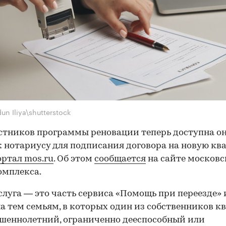
un Iliya\shutterstock
стников программы реновации теперь доступна о
к нотариусу для подписания договора на новую кв
ортал mos.ru
. Об этом
сообщается
на сайте московс
омплекса.
слуга — это часть сервиса «Помощь при переезде» 
а тем семьям, в которых один из собственников 
шеннолетний, ограниченно дееспособный или