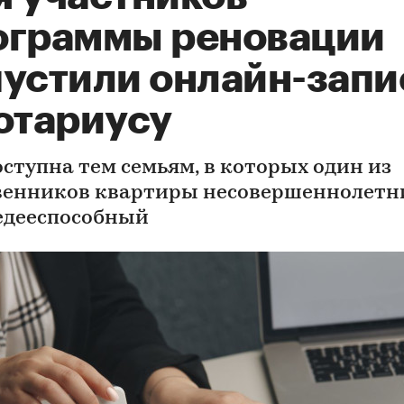
ограммы реновации
пустили онлайн-запи
нотариусу
оступна тем семьям, в которых один из
венников квартиры несовершеннолетн
едееспособный