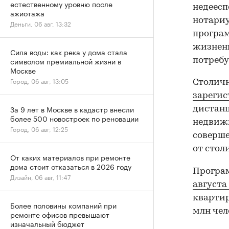
естественному уровню после
недеесп
ажиотажа
нотариу
Деньги, 06 авг, 13:32
програм
жизненн
Сила воды: как река у дома стала
символом премиальной жизни в
потребу
Москве
Город, 06 авг, 13:05
Столичн
зарегис
За 9 лет в Москве в кадастр внесли
дистанц
более 500 новостроек по реновации
недвижи
Город, 06 авг, 12:25
соверше
от стол
От каких материалов при ремонте
дома стоит отказаться в 2026 году
Програ
Дизайн, 06 авг, 11:47
августа
квартир
Более половины компаний при
млн чел
ремонте офисов превышают
изначальный бюджет