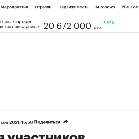
Мероприятия
Отрасли
Недвижимость
Autonews
РБК Ком
20 672 000
 цена квартиры
Образование
РБК Курсы
РБК Life
Тренды
+5.87%
Визионеры
Н
вских новостройках
руб
Дискуссионный клуб
Исследования
Кредитные рейтинги
Фр
Спецпроекты
Проверка контрагентов
Политика
Экономи
к наличной валюты
Поделиться
 сен 2021, 15:58
я участников