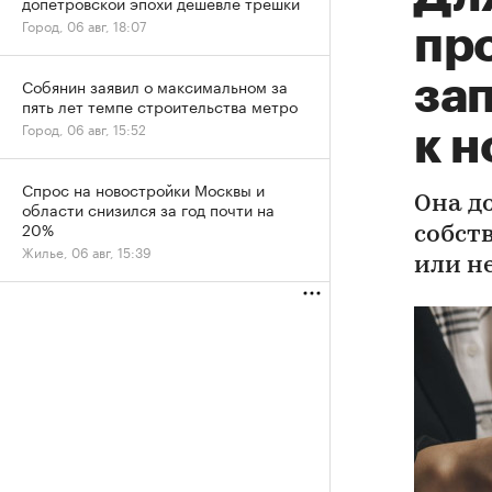
допетровской эпохи дешевле трешки
Город, 06 авг, 18:07
пр
за
Собянин заявил о максимальном за
пять лет темпе строительства метро
Город, 06 авг, 15:52
к 
Спрос на новостройки Москвы и
Она д
области снизился за год почти на
20%
собст
Жилье, 06 авг, 15:39
или н