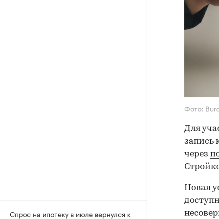
Фото: Burd
Для уча
запись 
через
п
Стройк
Новая у
доступн
Спрос на ипотеку в июле вернулся к
несовер