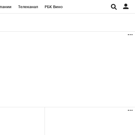
пании
Телеканал
РБК Вино
ациональные проекты
Город
аншизы
Газета
ка
Бизнес