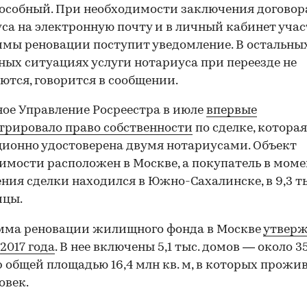
особный. При необходимости заключения договора
са на электронную почту и в личный кабинет уча
мы реновации поступит уведомление. В остальны
ых ситуациях услуги нотариуса при переезде не
ются, говорится в сообщении.
ое Управление Росреестра в июле
впервые
трировало право собственности
по сделке, котора
ионно удостоверена двумя нотариусами. Объект
мости расположен в Москве, а покупатель в моме
ния сделки находился в Южно-Сахалинске, в 9,3 т
ицы.
мма реновации жилищного фонда в Москве
утверж
 2017 года
. В нее включены 5,1 тыс. домов — около 3
 общей площадью 16,4 млн кв. м, в которых прожив
овек.