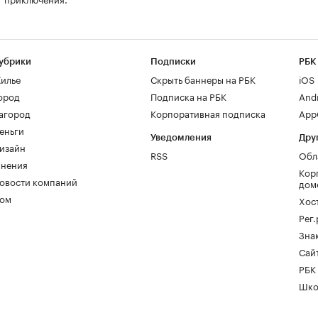
убрики
Подписки
РБК
илье
Скрыть баннеры на РБК
iOS
ород
Подписка на РБК
And
агород
Корпоративная подписка
AppG
еньги
Уведомления
Дру
изайн
RSS
Обл
нения
Кор
овости компаний
дом
ом
Хос
Рег
Зна
Сайт
РБК
Шко