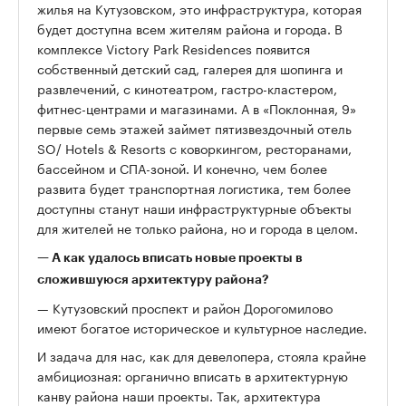
жилья на Кутузовском, это инфраструктура, которая
будет доступна всем жителям района и города. В
комплексе Victory Park Residences появится
собственный детский сад, галерея для шопинга и
развлечений, с кинотеатром, гастро-кластером,
фитнес-центрами и магазинами. А в «Поклонная, 9»
первые семь этажей займет пятизвездочный отель
SO/ Hotels & Resorts с коворкингом, ресторанами,
бассейном и СПА-зоной. И конечно, чем более
развита будет транспортная логистика, тем более
доступны станут наши инфраструктурные объекты
для жителей не только района, но и города в целом.
— А как удалось вписать новые проекты в
сложившуюся архитектуру района?
— Кутузовский проспект и район Дорогомилово
имеют богатое историческое и культурное наследие.
И задача для нас, как для девелопера, стояла крайне
амбициозная: органично вписать в архитектурную
канву района наши проекты. Так, архитектура