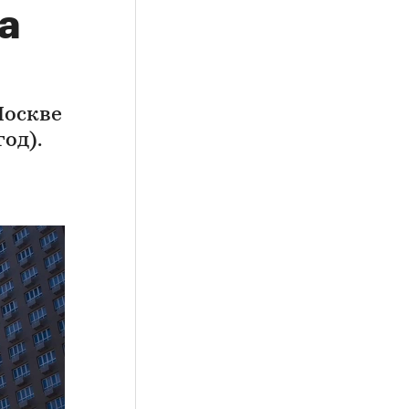
а
Москве
од).