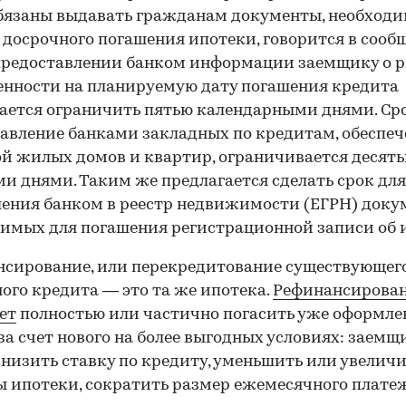
бязаны выдавать гражданам документы, необходи
 досрочного погашения ипотеки, говорится в сооб
предоставлении банком информации заемщику о 
нности на планируемую дату погашения кредита
ается ограничить пятью календарными днями. Ср
авление банками закладных по кредитам, обеспе
й жилых домов и квартир, ограничивается десят
и днями. Таким же предлагается сделать срок для
ения банком в реестр недвижимости (ЕГРН) доку
имых для погашения регистрационной записи об 
сирование, или перекредитование существующег
ого кредита — это та же ипотека.
Рефинансирова
ет
полностью или частично погасить уже оформл
за счет нового на более выгодных условиях: заемщ
низить ставку по кредиту, уменьшить или увеличи
 ипотеки, сократить размер ежемесячного плате