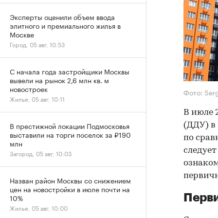
Эксперты оценили объем ввода
элитного и премиального жилья в
Москве
Город, 05 авг, 10:53
С начала года застройщики Москвы
вывели на рынок 2,6 млн кв. м
новостроек
Фото: Ser
Жилье, 05 авг, 10:11
В июле 
В престижной локации Подмосковья
(ДДУ) в
выставили на торги поселок за ₽190
по срав
млн
следует
Загород, 05 авг, 10:03
ознаком
первичн
Назван район Москвы со снижением
цен на новостройки в июле почти на
Перви
10%
Жилье, 05 авг, 10:00