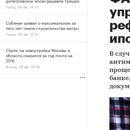
допетровской эпохи дешевле трешки
Город, 06 авг, 18:07
уп
ре
Собянин заявил о максимальном за
пять лет темпе строительства метро
Город, 06 авг, 15:52
ип
Спрос на новостройки Москвы и
В слу
области снизился за год почти на
20%
антим
Жилье, 06 авг, 15:39
проще
банке
докум