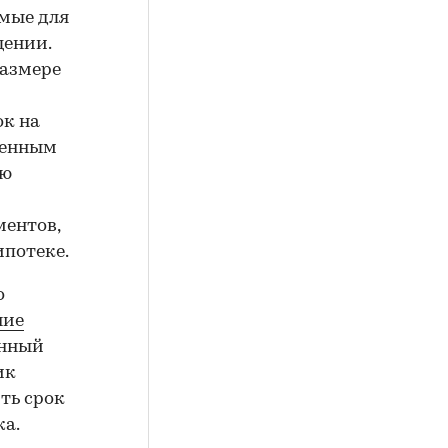
мые для
щении.
размере
ок на
ченным
ью
ментов,
ипотеке.
о
ние
енный
ик
ть срок
жа.