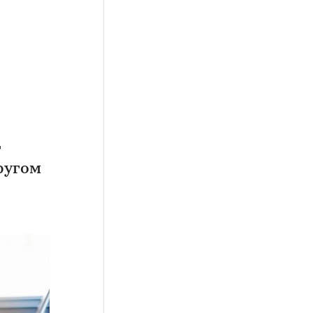
т
ругом