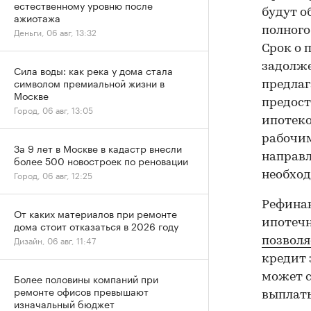
естественному уровню после
будут о
ажиотажа
полного
Деньги, 06 авг, 13:32
Срок о 
задолже
Сила воды: как река у дома стала
символом премиальной жизни в
предлаг
Москве
предост
Город, 06 авг, 13:05
ипотеко
рабочим
За 9 лет в Москве в кадастр внесли
направл
более 500 новостроек по реновации
Город, 06 авг, 12:25
необход
Рефинан
От каких материалов при ремонте
ипотечн
дома стоит отказаться в 2026 году
Дизайн, 06 авг, 11:47
позволя
кредит 
может с
Более половины компаний при
ремонте офисов превышают
выплаты
изначальный бюджет