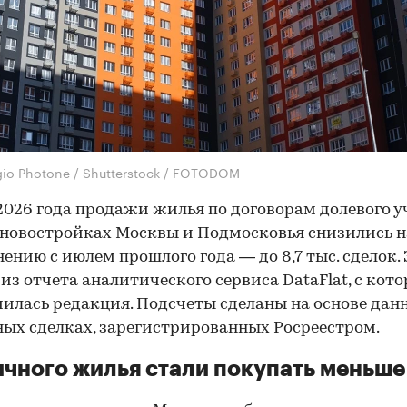
gio Photone / Shutterstock / FOTODOM
2026 года продажи жилья по договорам долевого у
 новостройках Москвы и Подмосковья снизились н
нению с июлем прошлого года — до 8,7 тыс. сделок. 
 из отчета аналитического сервиса DataFlat, с кот
илась редакция. Подсчеты сделаны на основе дан
ых сделках, зарегистрированных Росреестром.
чного жилья стали покупать меньше