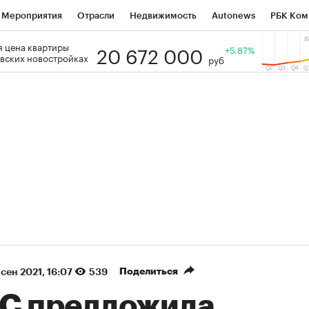
Мероприятия
Отрасли
Недвижимость
Autonews
РБК Ком
20 672 000
 цена квартиры
 РБК
РБК Образование
РБК Курсы
РБК Life
+5.87%
Тренды
Виз
вских новостройках
руб
ь
Крипто
РБК Бизнес-среда
Дискуссионный клуб
Исследо
зета
Спецпроекты СПб
Конференции СПб
Спецпроекты
кономика
Бизнес
Технологии и медиа
Финансы
Рынок на
(+35,95%)
(+30,69%)
ЭК ₽1 400
«Русагро» ₽120
Купить
 SberCIB к 27.07.27
прогноз ПСБ к 26.07.27
Поделиться
 сен 2021, 16:07
539
С предложила