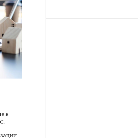
е в
С.
изации