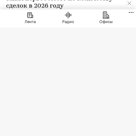
сделок в 2026 году
Лента
Радио
Офисы
ЖК бизнес-класса «Светский лес»
(Фото: ГК ТОЧНО)
По данным Росреестра, с января 2025 года по
май 2026 года в проекте была заключена 401
сделка — это максимальный показатель как
среди квартир, так и апартаментов. Комплекс