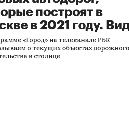
торые построят в
кве в 2021 году. Ви
грамме «Город» на телеканале РБК
азываем о текущих объектах дорожног
тельства в столице