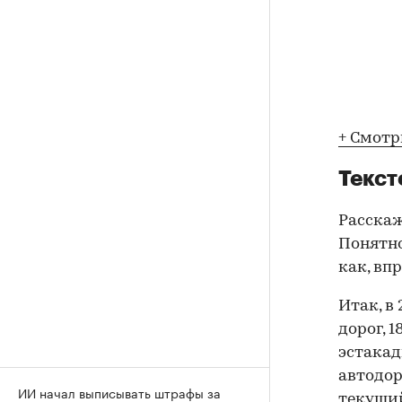
+ Смотр
Текст
Расскаж
Понятно
как, вп
Итак, в
дорог, 
эстакад
автодор
ИИ начал выписывать штрафы за
текущий