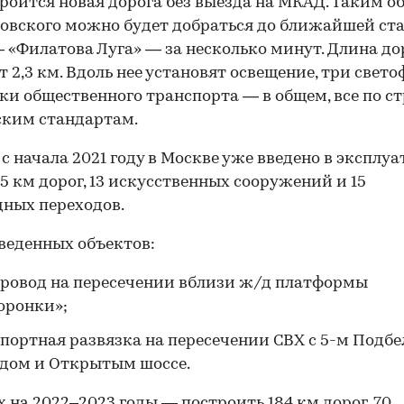
троится новая дорога без выезда на МКАД. Таким о
овского можно будет добраться до ближайшей ст
 «Филатова Луга» — за несколько минут. Длина до
т 2,3 км. Вдоль нее установят освещение, три свето
ки общественного транспорта — в общем, все по с
ским стандартам.
 с начала 2021 году в Москве уже введено в эксплу
5 км дорог, 13 искусственных сооружений и 15
ных переходов.
веденных объектов:
ровод на пересечении вблизи ж/д платформы
оронки»;
портная развязка на пересечении СВХ с 5-м Подб
дом и Открытым шоссе.
х на 2022–2023 годы — построить 184 км дорог, 70