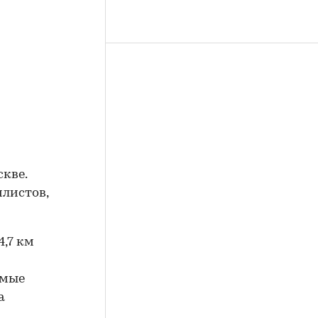
скве.
илистов,
4,7 км
имые
а