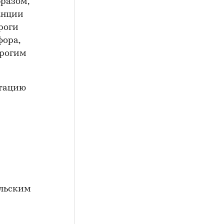
бразом,
анции
роги
фора,
трогим
атацию
ельским