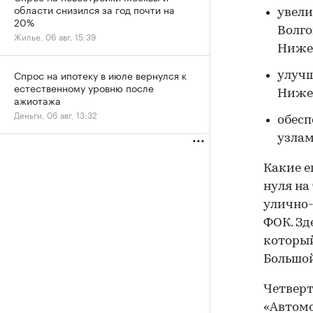
области снизился за год почти на
увели
20%
Волго
Жилье, 06 авг, 15:39
Ниже
Спрос на ипотеку в июле вернулся к
улучш
естественному уровню после
Ниже
ажиотажа
Деньги, 06 авг, 13:32
обесп
узлам
Какие е
нуля на
улично-
ФОК. Зд
который
Большой
Четверт
«Автомо