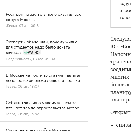
веду
стро
Рост цен на жилье в июле охватил все
тече
округа Москвы
Жилье, 07 авг, 09:34
Следующ
Эксперты объяснили, почему жилье
для студентов надо было искать
Юго-Вос
«вчера»
РАДИО
Напомню
Недвижимость, 07 авг, 09:03
транспо
соединя
В Москве на торги выставили палаты
многих 
допетровской эпохи дешевле трешки
более э
Город, 06 авг, 18:07
планиру
планиро
Собянин заявил о максимальном за
пять лет темпе строительства метро
Открыти
Город, 06 авг, 15:52
снизи
Спрос на новостройки Москвы и