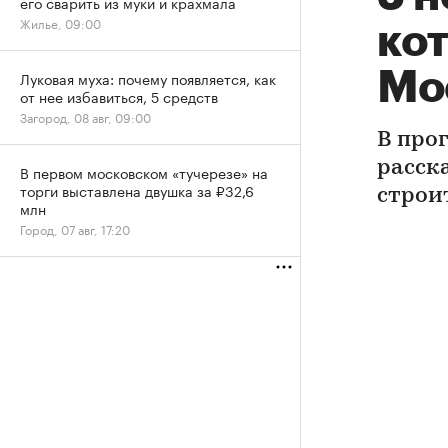
его сварить из муки и крахмала
Жилье, 09:00
ко
Мос
Луковая муха: почему появляется, как
от нее избавиться, 5 средств
Загород, 08 авг, 09:00
В про
расск
В первом московском «тучерезе» на
торги выставлена двушка за ₽32,6
строи
млн
Город, 07 авг, 17:20