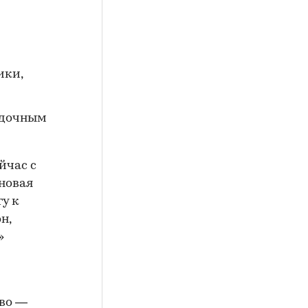
ики,
адочным
йчас с
новая
у к
н,
»
ево —