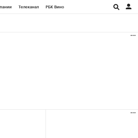
пании
Телеканал
РБК Вино
ациональные проекты
Город
аншизы
Газета
ка
Бизнес