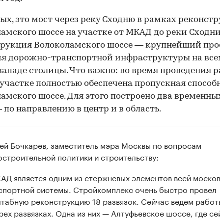
ых, это мост через реку Сходню в рамках реконст
амского шоссе на участке от МКАД до реки Сходни
рукция Волоколамского шоссе — крупнейший про
ия дорожно-транспортной инфраструктуры на все
западе столицы. Что важно: во время проведения р
участке полностью обеспечена пропускная способ
амского шоссе. Для этого построено два временны
 по направлению в центр и в область.
ей Бочкарев, заместитель мэра Москвы по вопросам
остроительной политики и строительству:
АД является одним из стержневых элементов всей моско
спортной системы. Стройкомплекс очень быстро провел
табную реконструкцию 18 развязок. Сейчас ведем работ
рех развязках. Одна из них — Алтуфьевское шоссе, где се