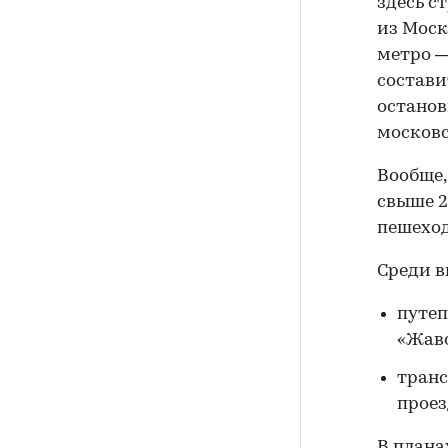
здесь с
из Моск
метро —
состави
останов
москов
Вообще,
свыше 2
пешеход
Среди в
путеп
«Жав
транс
проез
В плана