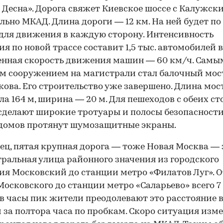
 Десна». Дорога свяжет Киевское шоссе с Калужск
льно МКАД. Длина дороги — 12 км. На ней будет по
для движения в каждую сторону. Интенсивность
я по новой трассе составит 1,5 тыс. автомобилей в
нная скорость движения машин — 60 км/ч. Самы
 сооружением на магистрали стал балочный мос
кова. Его строительство уже завершено. Длина мос
ла 164 м, ширина — 20 м. Для пешеходов с обеих ст
сделают широкие тротуары и полосы безопасности
домов протянут шумозащитные экраны.
ец, пятая крупная дорога — тоже Новая Москва — 
ральная улица районного значения из городского
ия Московский до станции метро «Филатов Луг». О
Московского до станции метро «Саларьево» всего 7
в часы пик жители преодолевают это расстояние 
 за полтора часа по пробкам. Скоро ситуация изм