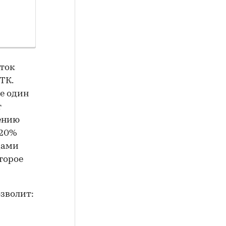
сток
ТК.
е один
т
нению
 20%
дами
торое
зволит: