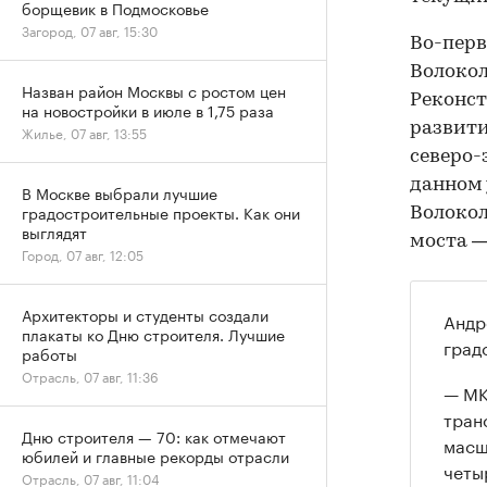
борщевик в Подмосковье
Загород, 07 авг, 15:30
Во-перв
Волокол
Назван район Москвы с ростом цен
Реконст
на новостройки в июле в 1,75 раза
развит
Жилье, 07 авг, 13:55
северо-
данном 
В Москве выбрали лучшие
градостроительные проекты. Как они
Волокол
выглядят
моста —
Город, 07 авг, 12:05
Архитекторы и студенты создали
Андр
плакаты ко Дню строителя. Лучшие
град
работы
Отрасль, 07 авг, 11:36
— МК
тран
Дню строителя — 70: как отмечают
масш
юбилей и главные рекорды отрасли
четы
Отрасль, 07 авг, 11:04