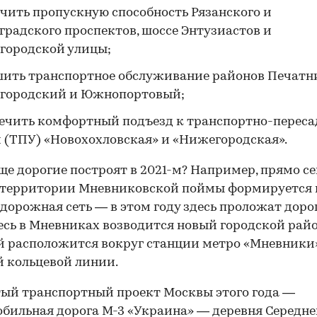
чить пропускную способность Рязанского и
градского проспектов, шоссе Энтузиастов и
городской улицы;
ить транспортное обслуживание районов Печатн
городский и Южнопортовый;
ечить комфортный подъезд к транспортно-перес
 (ТПУ) «Новохохловская» и «Нижегородская».
ще дорогие построят в 2021-м? Например, прямо се
 территории Мневниковской поймы формируется 
дорожная сеть — в этом году здесь проложат дорог
есь в Мневниках возводится новый городской райо
 расположится вокруг станции метро «Мневники
 кольцевой линии.
ый транспортный проект Москвы этого года —
бильная дорога М-3 «Украина» — деревня Середн