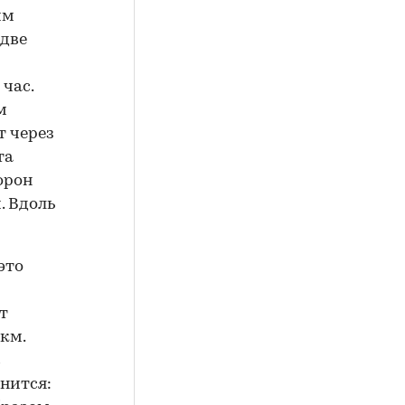
им
 две
 час.
м
т через
та
орон
. Вдоль
это
т
 км.
в
енится: