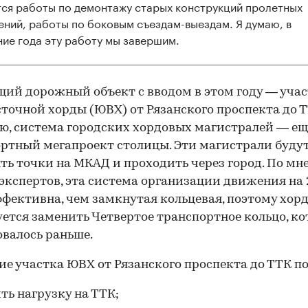
тся работы по демонтажу старых конструкций пролетных
ений, работы по боковым съездам-выездам. Я думаю, в
ние года эту работу мы завершим.
ий дорожный объект с вводом в этом году — уча
точной хорды (ЮВХ) от Рязанского проспекта до Т
, система городских хордовых магистралей — ещ
ртный мегапроект столицы. Эти магистрали буду
ть точки на МКАД и проходить через город. По м
экспертов, эта система организации движения на
ффективна, чем замкнутая кольцевая, поэтому хор
ется заменить Четвертое транспортное кольцо, ко
валось раньше.
е участка ЮВХ от Рязанского проспекта до ТТК по
ть нагрузку на ТТК;