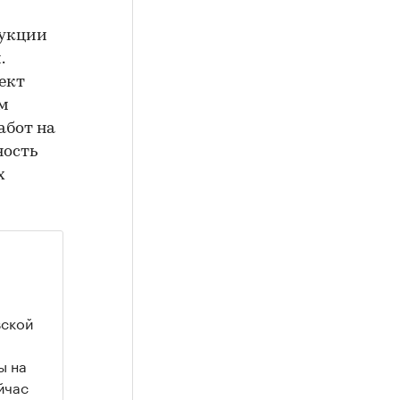
рукции
.
ект
м
абот на
ность
х
вской
ы на
йчас