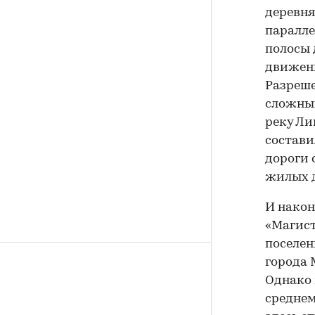
деревня
паралле
полосы 
движени
Разреше
сложным
реку Ли
состави
дороги 
жилых 
И након
«Магист
поселен
города 
Однако 
среднем