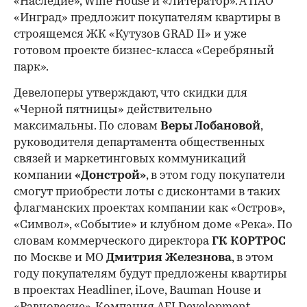
«Наследие», Wine House и «Литератор». А ПАО
«Инград» предложит покупателям квартиры в
строящемся ЖК «Кутузов GRAD II» и уже
готовом проекте бизнес-класса «Серебряный
парк».
Девелоперы утверждают, что скидки для
«Черной пятницы» действительно
максимальны. По словам
Веры Лобановой
,
руководителя департамента общественных
связей и маркетинговых коммуникаций
компании
«Донстрой»
, в этом году покупатели
смогут приобрести лоты с дисконтами в таких
флагманских проектах компании как «Остров»,
«Символ», «Событие» и клубном доме «Река». По
словам коммерческого директора
ГК КОРТРОС
по Москве и МО
Дмитрия Железнова
, в этом
году покупателям будут предложены квартиры
в проектах Headliner, iLove, Bauman House и