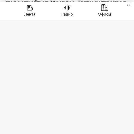
новостройках Москвы, были куплены в
ипотеку. В сегменте трешек ипотечных
Лента
Радио
Офисы
сделок менее половины, а среди
четырехкомнатных квартир — лишь
около четверти
Фото: LudaZuy / Shutterstock / FOTODOM