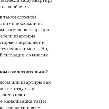
вы снесли вашу квартиру
 за свой счет.
в такой сложной
 с ними побывали на
была куплена квартира.
татели квартиры
оторые закрепляют и
эту недвижимость. Но,
той ситуации, со многим
дом самостоятельно?
 дома или квартиры вам
соответствует ли
 каков план
 канализация, газ) и
вительности и всем