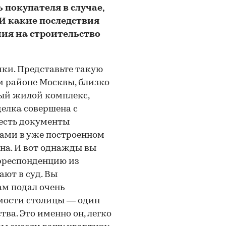
 покупателя в случае,
 И какие последствия
ния на строительство
ики. Представьте такую
м районе Москвы, близко
ный жилой комплекс,
делка совершена с
 есть документы
вами в уже построенном
ана. И вот однажды вы
рреспонденцию из
ают в суд. Вы
ам подал очень
мости столицы — один
ва. Это именно он, легко