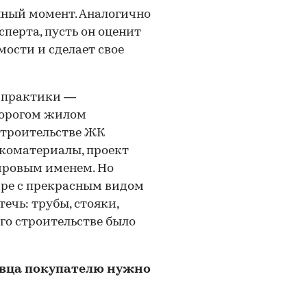
нный момент. Аналогично
перта, пусть он оценит
ости и сделает свое
й практики —
дорогом жилом
строительстве ЖК
экоматериалы, проект
ировым именем. Но
ире с прекрасным видом
течь: трубы, стояки,
его строительстве было
авца покупателю нужно