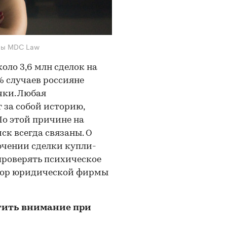
рмы MDC Law
оло 3,6 млн сделок на
 случаев россияне
чки. Любая
 за собой историю,
По этой причине на
к всегда связаны. О
ючении сделки купли-
проверять психическое
ктор юридической фирмы
атить внимание при