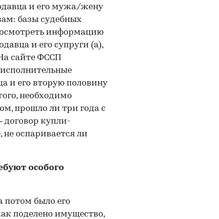
одавца и его мужа/жену
ам: базы судебных
 посмотреть информацию
авца и его супруги (а),
 На сайте ФССП
и исполнительные
ца и его вторую половину
того, необходимо
ом, прошло ли три года с
— договор купли-
 не оспаривается ли
ебуют особого
а потом было его
как поделено имущество,