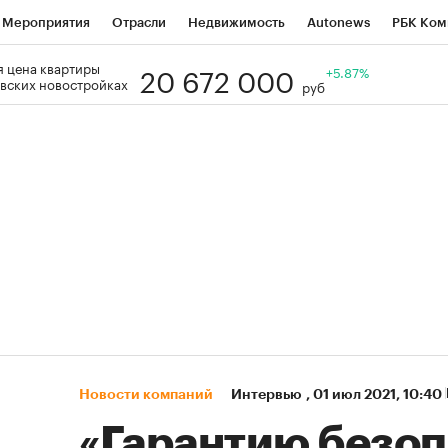
Мероприятия
Отрасли
Недвижимость
Autonews
РБК Ком
20 672 000
 цена квартиры
Образование
РБК Курсы
РБК Life
Тренды
+5.87%
Визионеры
Н
вских новостройках
руб
Дискуссионный клуб
Исследования
Кредитные рейтинги
Фр
Спецпроекты
Проверка контрагентов
Политика
Экономи
к наличной валюты
Новости компаний
Интервью
,
01 июл 2021, 10:40
«Гарантию безо