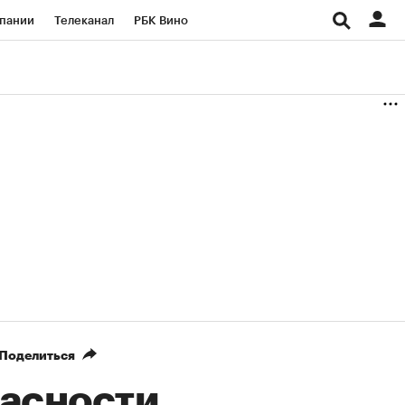
пании
Телеканал
РБК Вино
ациональные проекты
Город
аншизы
Газета
ка
Бизнес
Поделиться
пасности