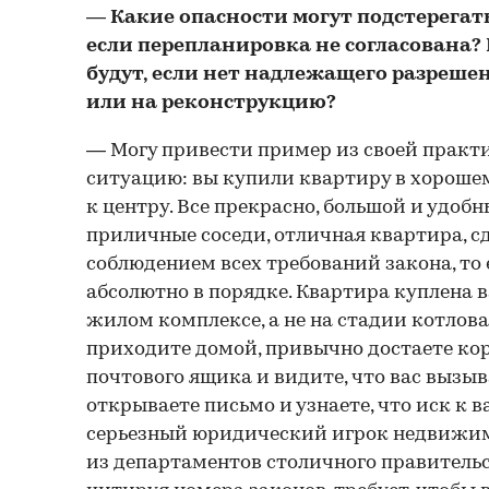
— Какие опасности могут подстерегать
если перепланировка не согласована?
будут, если нет надлежащего разреше
или на реконструкцию?
— Могу привести пример из своей практ
ситуацию: вы купили квартиру в хороше
к центру. Все прекрасно, большой и удоб
приличные соседи, отличная квартира, с
соблюдением всех требований закона, то
абсолютно в порядке. Квартира куплена 
жилом комплексе, а не на стадии котлов
приходите домой, привычно достаете ко
почтового ящика и видите, что вас вызыв
открываете письмо и узнаете, что иск к в
серьезный юридический игрок недвижи
из департаментов столичного правительст