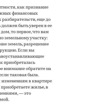
тности, как признание
можных финансовых
 разбирательств, еще до
должен быть уверен в ее
дом, то первое, что вам
по земельному участку:
ние земель, разрешение
трукцию. Если вы
равоустанавливающие
ак приобреталась
е внимание обратите на
если таковая была.
 изменениям в квартире
 приобретаете жилье, в
шениями, — это
мой.