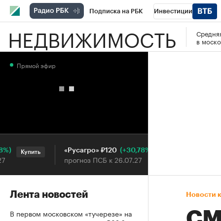
Подписка на РБК
Инвестиции
НЕДВИЖИМОСТЬ
Средняя
РБК Вино
Спорт
Школа управления
в моско
Национальные проекты
Город
Стил
Прямой эфир
Кредитные рейтинги
Франшизы
Га
Проверка контрагентов
Политика
Э
(+30,78%)
«Русагро» ₽120
Ozon ₽
Купить
Купить
прогноз ПСБ к 26.07.27
прогноз
Лента новостей
Новости 
В первом московском «тучерезе» на
СМ