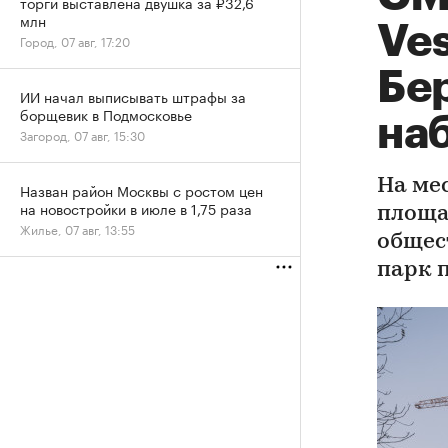
торги выставлена двушка за ₽32,6
млн
Ve
Город, 07 авг, 17:20
Бе
ИИ начал выписывать штрафы за
борщевик в Подмосковье
на
Загород, 07 авг, 15:30
На ме
Назван район Москвы с ростом цен
на новостройки в июле в 1,75 раза
площа
Жилье, 07 авг, 13:55
общес
парк 