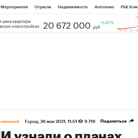
Мероприятия
Отрасли
Недвижимость
Autonews
РБК Ком
20 672 000
 цена квартиры
 РБК
РБК Образование
РБК Курсы
РБК Life
+5.87%
Тренды
Виз
вских новостройках
руб
ь
Крипто
РБК Бизнес-среда
Дискуссионный клуб
Исследо
зета
Спецпроекты СПб
Конференции СПб
Спецпроекты
кономика
Бизнес
Технологии и медиа
Финансы
Рынок на
(+90,76%)
(+34,79%)
5 450
АФК «Система» ₽12
Купить
К
 ПСБ к 29.07.27
прогноз БКС к 15.07.27
Поделиться
компаний
Город
⁠,
26 мая 2021, 11:51
9 719
И узнали о планах