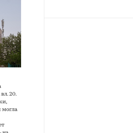
а
л. 20.
ки,
и могла
ет
— на