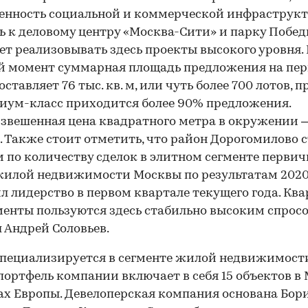
енность социальной и коммерческой инфраструкт
ь к деловому центру «Москва-Сити» и парку Побе
ет реализовывать здесь проекты высокого уровня.
й момент суммарная площадь предложения на пе
ставляет 76 тыс. кв. м, или чуть более 700 лотов, 
иум-класс приходится более 90% предложения.
звешенная цена квадратного метра в окружении 
б. Также стоит отметить, что район Дорогомилово 
 по количеству сделок в элитном сегменте первич
илой недвижимости Москвы по результатам 2020
л лидерство в первом квартале текущего года. Кв
енты пользуются здесь стабильно высоким спросо
 Андрей Соловьев.
специализируется в сегменте жилой недвижимост
, портфель компании включает в себя 15 объектов в
ах Европы. Девелоперская компания основана Бор