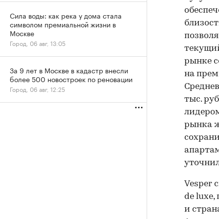
обеспеч
Сила воды: как река у дома стала
близост
символом премиальной жизни в
Москве
позволя
Город, 06 авг, 13:05
текущи
рынке со
За 9 лет в Москве в кадастр внесли
на прем
более 500 новостроек по реновации
Среднев
Город, 06 авг, 12:25
тыс. ру
лидером
рынка ж
сохрани
апартам
уточнил
Vesper 
de luxe
и стран