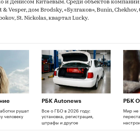
о и Денисом Китаевым. Среди объектов компании
 & Vesper, дом Brodsky, «Булгаков», Bunin, Chekhov,
bokov, St. Nickolas, квартал Lucky.
ние
РБК Autonews
РБК О
аботки рушат
Все о ГБО в 2026 году:
Мир не 
му человеку
установка, регистрация,
переста
штрафы и другое
настрои