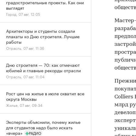
градостроительные проекты. Как они
выглядят
обществ
Город, 07 авг, 12:05
Мастер-
разраба
Архитекторы и студенты создали
плакаты ко Дню строителя. Лучшие
предпол
работы
застро
Отрасль, 07 авг, 11:36
простра
публичн
Дню строителя — 70: как отмечают
обществ
юбилей и главные рекорды отрасли
Отрасль, 07 авг, 11:04
Прежний
покупат
Рост цен на жилье в июле охватил все
Collier
округа Москвы
млрд ру
Жилье, 07 авг, 09:34
девелоп
эксперт
Эксперты объяснили, почему жилье
для студентов надо было искать
уникаль
«вчера»
РАДИО