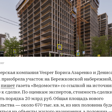
per
ерская компания Vesper Бориса Азаренко и Денис
 приобрела участок на Бережковской набережной, в
м
пишет
газета «Ведомости» со ссылкой на источни
 к сделке. По оценкам экспертов, стоимость сделк
ть порядка 20 млрд руб. Общая площадь нового
льства — около 670 тыс. кв. м, из них половина буд
ться на объекты жилого назначения, а половина 