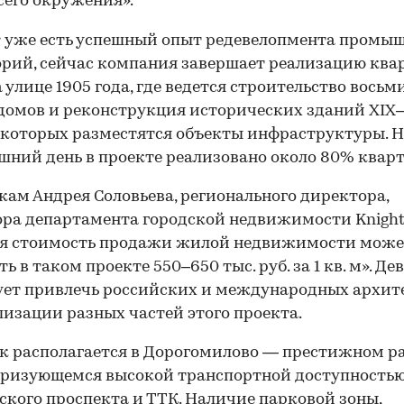
сего окружения».
r уже есть успешный опыт редевелопмента промы
рий, сейчас компания завершает реализацию ква
а улице 1905 года, где ведется строительство восьм
омов и реконструкция исторических зданий XIX
в которых разместятся объекты инфраструктуры. 
шний день в проекте реализовано около 80% кварт
кам Андрея Соловьева, регионального директора,
ра департамента городской недвижимости Knight 
яя стоимость продажи жилой недвижимости може
ь в таком проекте 550–650 тыс. руб. за 1 кв. м». Де
ет привлечь российских и международных архит
00:00
/
00:00
лизации разных частей этого проекта.
к располагается в Дорогомилово — престижном ра
ризующемся высокой транспортной доступностью 
ского проспекта и ТТК. Наличие парковой зоны,