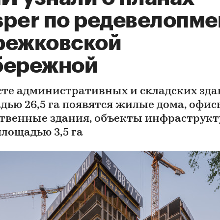
sper по редевелопме
режковской
бережной
сте административных и складских зд
дью 26,5 га появятся жилые дома, офис
твенные здания, объекты инфраструкт
площадью 3,5 га