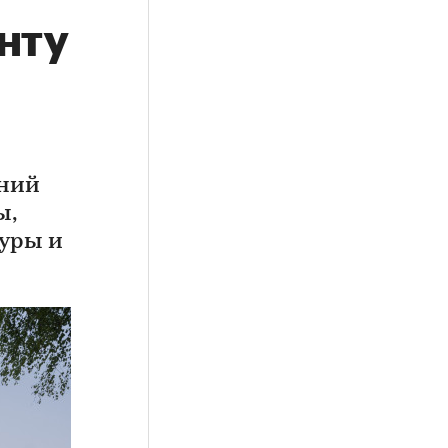
нту
аний
ы,
уры и