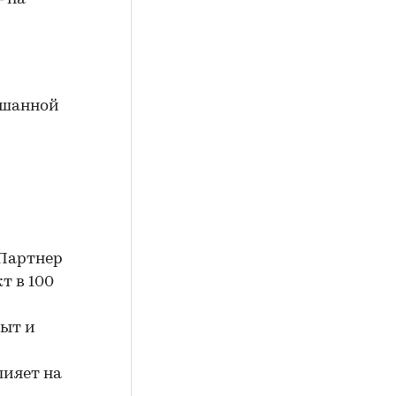
ешанной
 Партнер
т в 100
пыт и
лияет на