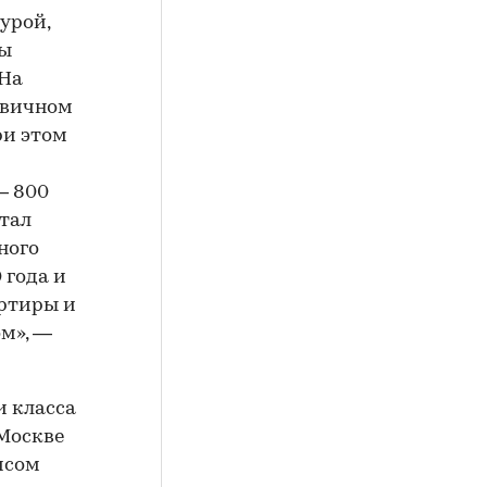
урой,
ды
 На
рвичном
при этом
— 800
стал
ного
 года и
артиры и
м», —
и класса
 Москве
исом