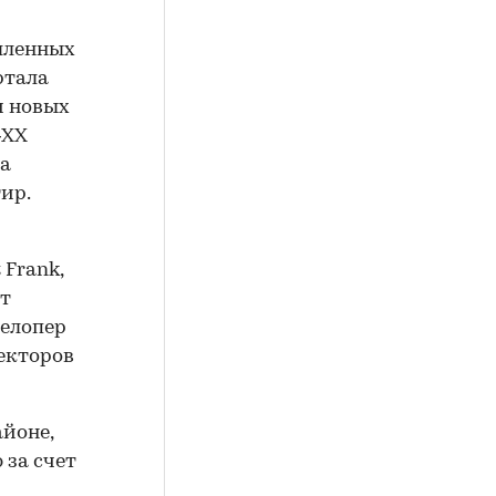
шленных
ртала
и новых
–XX
На
ир.
Frank,
т
велопер
екторов
йоне,
за счет