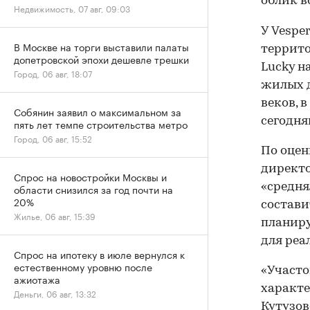
облик в
Недвижимость, 07 авг, 09:03
У Vespe
В Москве на торги выставили палаты
террито
допетровской эпохи дешевле трешки
Lucky н
Город, 06 авг, 18:07
жилых д
веков, 
Собянин заявил о максимальном за
сегодня
пять лет темпе строительства метро
Город, 06 авг, 15:52
По оцен
директо
Спрос на новостройки Москвы и
«средн
области снизился за год почти на
20%
составит
Жилье, 06 авг, 15:39
планиру
для реа
Спрос на ипотеку в июле вернулся к
естественному уровню после
«Участо
ажиотажа
характе
Деньги, 06 авг, 13:32
Кутузов