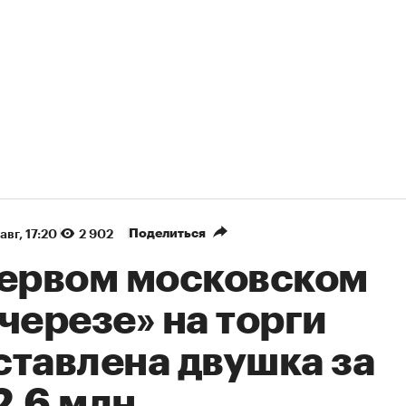
Поделиться
авг, 17:20
2 902
первом московском
черезе» на торги
ставлена двушка за
2,6 млн