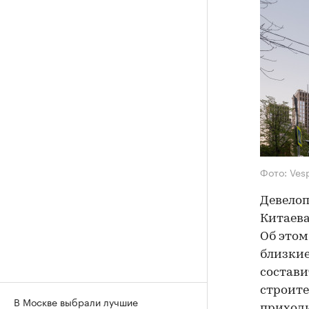
Фото: Ves
Девелоп
Китаева
Об это
близкие
состави
строите
В Москве выбрали лучшие
приходи