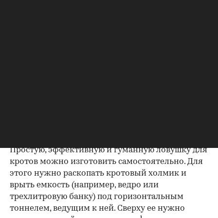
выпустить крота подальше от человеческого
жилья. Лучше всего — в поле, в пойме реки, на
опушке или в лиственном лесу. Почвы хвойных
лесов для него слишком жесткие.
Надо помнить, что кроту нужно есть постоянно,
всего 14 часов без пищи могут привести к
смерти животного. Поэтому ловушки не стоит
оставлять больше чем на один день. Чаще всего
их ставят на ночь.
4. Самодельные ловушки
Простую, эффективную и гуманную ловушку для
кротов можно
изготовить самостоятельно. Для
этого нужно раскопать кротовый холмик и
врыть емкость (например, ведро или
трехлитровую банку) под горизонтальным
тоннелем, ведущим к ней. Сверху ее нужно