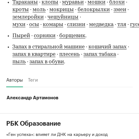
Тараканы
·
клопы
·
муравьи
·
мошки
·
блохи
·
кроты
·
моль
·
мокрицы
·
белокрылки
·
змеи
·
землеройки
·
чешуйницы
·
мухи
·
осы
·
комары
·
слизни
·
медведка
·
тля
·
гу
Пырей
·
сорняки
·
борщевик
.
Запах в стиральной машине
·
кошачий запах
·
запах в квартире
·
плесень
·
запах табака
·
пыль
·
запах в обуви
.
Авторы
Теги
Александр Артамонов
РБК Образование
«Ген успеха»: влияет ли ДНК на карьеру и доход