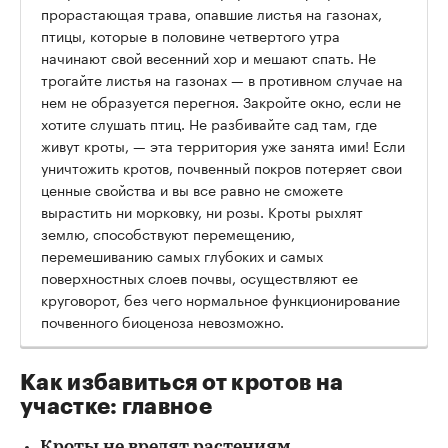
прорастающая трава, опавшие листья на газонах,
птицы, которые в половине четвертого утра
начинают свой весенний хор и мешают спать. Не
трогайте листья на газонах — в противном случае на
нем не образуется перегноя. Закройте окно, если не
хотите слушать птиц. Не разбивайте сад там, где
живут кроты, — эта территория уже занята ими! Если
уничтожить кротов, почвенный покров потеряет свои
ценные свойства и вы все равно не сможете
вырастить ни морковку, ни розы. Кроты рыхлят
землю, способствуют перемещению,
перемешиванию самых глубоких и самых
поверхностных слоев почвы, осуществляют ее
круговорот, без чего нормальное функционирование
почвенного биоценоза невозможно.
Как избавиться от кротов на
участке: главное
Кроты не вредят растениям.