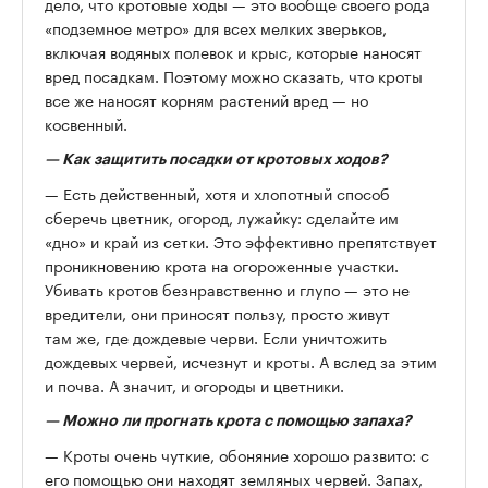
дело, что
кротовые ходы — это вообще своего рода
«подземное метро» для всех мелких зверьков,
включая водяных полевок и крыс, которые наносят
вред посадкам. Поэтому можно сказать, что кроты
все же наносят корням растений вред — но
косвенный.
—
Как защитить посадки от кротовых ходов?
— Есть действенный, хотя и хлопотный способ
сберечь цветник, огород, лужайку: сделайте им
«дно» и край из сетки. Это эффективно препятствует
проникновению крота на огороженные участки.
Убивать кротов безнравственно и глупо — это не
вредители, они приносят пользу, просто живут
там же, где дождевые черви. Если уничтожить
дождевых червей, исчезнут и кроты. А вслед за этим
и почва. А значит, и огороды и цветники.
—
Можно ли прогнать крота с помощью запаха?
— Кроты очень чуткие, обоняние хорошо развито: с
его помощью они находят земляных червей. Запах,