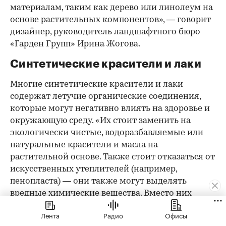
материалам, таким как дерево или линолеум на
основе растительных компонентов», — говорит
дизайнер, руководитель ландшафтного бюро
«Гарден Групп» Ирина Жогова.
Синтетические красители и лаки
Многие синтетические красители и лаки
содержат летучие органические соединения,
которые могут негативно влиять на здоровье и
окружающую среду. «Их стоит заменить на
экологически чистые, водоразбавляемые или
натуральные красители и масла на
растительной основе. Также стоит отказаться от
искусственных утеплителей (например,
пенопласта) — они также могут выделять
вредные химические вещества. Вместо них
стоит отдать предпочтение минеральной вате,
Лента
Радио
Офисы
целлюлозе, льняному или конопляному